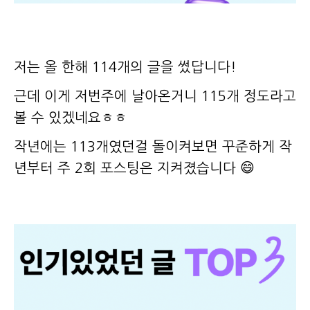
저는 올 한해 114개의 글을 썼답니다!
근데 이게 저번주에 날아온거니 115개 정도라고
볼 수 있겠네요ㅎㅎ
작년에는 113개였던걸 돌이켜보면 꾸준하게 작
년부터 주 2회 포스팅은 지켜졌습니다 😄