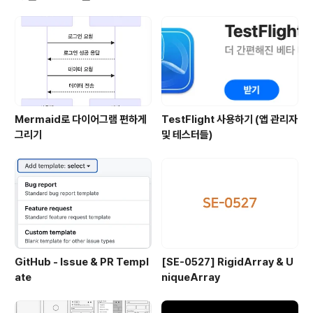
가..? 처음 멋쟁이 사자처럼에서 iOS 앱스쿨 운영을 담당하
시는분께서 연락이 왔습니다 😃 요러한 주제로 요런것을
멋쟁이 사자처럼 유튜브 채널에서 해볼 생각인데 관심이
있는지하고 말이죠. 일단 서두에서도 말했듯이 강의가 아
니였습니다! 제가 경력이 많은것도 아니..
Mermaid로 다이어그램 편하게
TestFlight 사용하기 (앱 관리자
그리기
및 테스터들)
GitHub - Issue & PR Templ
[SE-0527] RigidArray & U
ate
niqueArray