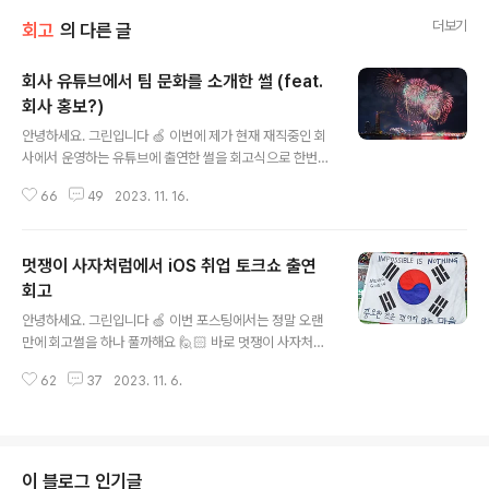
더보기
회고
의 다른 글
회사 유튜브에서 팀 문화를 소개한 썰 (feat.
회사 홍보?)
글 내용
안녕하세요. 그린입니다 🍏 이번에 제가 현재 재직중인 회
사에서 운영하는 유튜브에 출연한 썰을 회고식으로 한번
기록해보려합니다 🙋🏻 현재 어디다니는데? 저는 올해 초
66
49
2023. 11. 16.
에 한화생명이라는 회사로 이직하여 현재까지 재직중이에
요! 한화생명하면 보험금융 회사로 다들 거기서 대체 무슨
개발!? 이라고 생각하실 수 있습니다ㅎㅎ 사실 저또한 그랬
멋쟁이 사자처럼에서 iOS 취업 토크쇼 출연
구요 😅 그런데 요즘은 전통적인 이런 큰 회사에서 오히려
더 IT에 투자를 많이하면서 개발자 채용에 정말 많은 관심
회고
글 내용
을 가지고 있더라구요. 요즘 IT 컨퍼런스만 다녀봐도 스폰
안녕하세요. 그린입니다 🍏 이번 포스팅에서는 정말 오랜
서들이 예전에는 IT 회사들이 점령했지만 이제는 현대/기
만에 회고썰을 하나 풀까해요 🙋🏻 바로 멋쟁이 사자처럼 i
아자동차 같이 IT 회사들이 아닌 대기업들에서 힘을 더 많
OS 개발자 취업에 대해 강의가 아닌 라이브 토크쇼에 출연
이 쓰고 있는것 같습니다. 저희 회사도 작년부터 이런 부분
62
37
2023. 11. 6.
하고 왔습니다! 총 두번 라이브 토크쇼를 했는데 하나는 9
에 관심을 많이 갖고 정말 많은 경력 개발..
월에 하나는 10월에 진행했어요. 진행한지 시간이 좀 되었
는데 이제야 회고썰을 풀어보는 저를 반성해보며... 🥲 한
번 두서없이 중구난방으로 회고 썰을 풀어볼까 합니다! 어
떻게 주니어인 내가 iOS 취업에 관해 토크를 하게 되었는
이 블로그 인기글