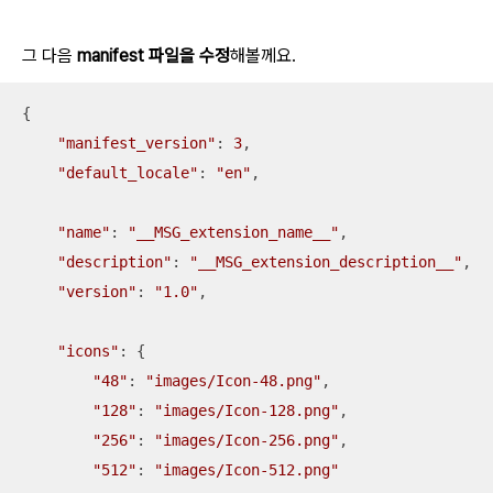
그 다음
manifest 파일을 수정
해볼께요.
{

"manifest_version"
: 
3
,

"default_locale"
: 
"en"
,

"name"
: 
"__MSG_extension_name__"
,

"description"
: 
"__MSG_extension_description__"
,

"version"
: 
"1.0"
,

"icons"
: {

"48"
: 
"images/Icon-48.png"
,

"128"
: 
"images/Icon-128.png"
,

"256"
: 
"images/Icon-256.png"
,

"512"
: 
"images/Icon-512.png"