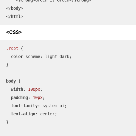
<
strong
>
Green is Green
</
strong
>
</
body
>
</
html
>
<CSS>
:root
 {

color
-scheme: light dark;

}

body
 {

width
: 
100px
;

padding
: 
10px
;

font-family
: system-ui;

text-align
: center;

}
