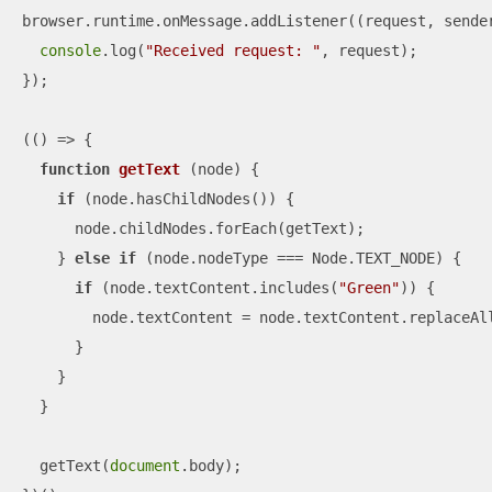
browser.runtime.onMessage.addListener(
(
request, sende
console
.log(
"Received request: "
, request);

});

(
() =>
 {

function
getText
 (
node
) 
{

if
 (node.hasChildNodes()) {

      node.childNodes.forEach(getText);

    } 
else
if
 (node.nodeType === Node.TEXT_NODE) {

if
 (node.textContent.includes(
"Green"
)) {

        node.textContent = node.textContent.replaceAl
      }

    }

  }

  getText(
document
.body);
