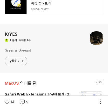
확장 살펴보기
geundung.dev
로그 정보
iOYES
(새창열림)
IT
분야 크리에이터
Green is Green🍏
구독하기
더보기
MacOS
의 다른 글
Safari Web Extensions 탐구해보기 (2)
글 내용
안녕하세요. 그린입니다🍏 저번 포스팅에 이어 Safari W
14
6
eb Extensions를 구현한 예제들을 따라해보며 탐구해보