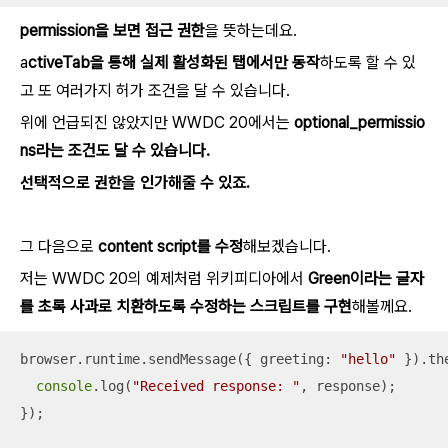
permission을 보면 접근 권한
을 뜻하는데요.
a
ctiveTab을 통해 실제 활성화된 탭에서만 동작
하도록 할 수 있
고 또 여러가지 허가 조건을 달 수 있습니다.
위에 언급되진 않았지만 WWDC 20에서는
optional_permissio
ns라는 조건도 달 수 있습니다.
선택적으로 권한을 인가해줄 수 있죠.
그 다음으로
content script를 수정
해보겠습니다.
저는 WWDC 20의 예제처럼 위키피디아에서
Green이라는 글자
를 초록 사과로 치환하도록 수정하는 스크립트를 구현
해볼께요.
browser.runtime.sendMessage({ 
greeting
: 
"hello"
 }).th
console
.log(
"Received response: "
, response);

});
