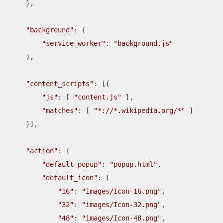
    },

"background"
: {

"service_worker"
: 
"background.js"
    },

"content_scripts"
: [{

"js"
: [ 
"content.js"
 ],

"matches"
: [ 
"*://*.wikipedia.org/*"
 ]

    }],

"action"
: {

"default_popup"
: 
"popup.html"
,

"default_icon"
: {

"16"
: 
"images/Icon-16.png"
,

"32"
: 
"images/Icon-32.png"
,

"48"
: 
"images/Icon-48.png"
,
