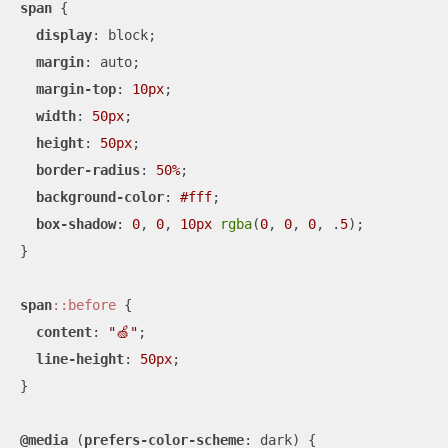
span
 {

display
: block;

margin
: auto;

margin-top
: 
10px
;

width
: 
50px
;

height
: 
50px
;

border-radius
: 
50%
;

background-color
: 
#fff
;

box-shadow
: 
0
, 
0
, 
10px
rgba
(
0
, 
0
, 
0
, .
5
);

}

span
::before
 {

content
: 
"🍏"
;

line-height
: 
50px
;

}

@media
 (
prefers-color-scheme
: dark) {
