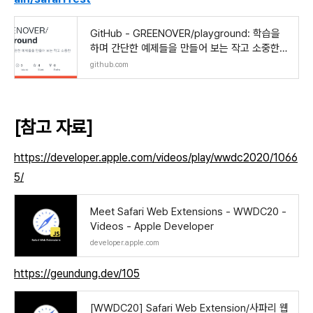
GitHub - GREENOVER/playground: 학습을
하며 간단한 예제들을 만들어 보는 작고 소중한
놀이터
github.com
[참고 자료]
https://developer.apple.com/videos/play/wwdc2020/1066
5/
Meet Safari Web Extensions - WWDC20 -
Videos - Apple Developer
developer.apple.com
https://geundung.dev/105
[WWDC20] Safari Web Extension/사파리 웹