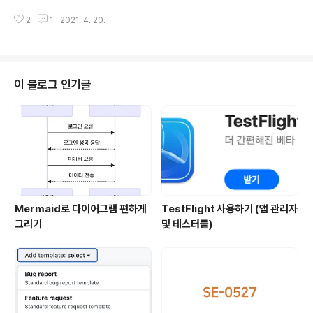
ery / Deployment (배포 자동화) - CD가 되기 위해 항
하겠습니다🧑🏻‍💻 머신러닝 - 인공지능(AI)의 일종 분야
상 CI가 선행되어야함 - SW가 신뢰 가능한 수준에서 배포
2
1
2021. 4. 20.
로 초기에는 조건문을 통해 규칙을 정하고 인공지능을 구
될 수 있도록 지속 관..
현하였는데 빠지는 조건이나 한계가 있어 기기 스스로 사
례와 경험을 통해 학습하도록 한것을 머신러닝🤖 - 머신러
닝 모델 생성하는 단계: training - 머신러닝 모델 사용해
서 응답 받는 단계: prediction CoreML - 앱에 머신러
이 블로그 인기글
닝(CoreML) 모델을 통합하는 애플의 프레임워크 - 앱은
Core ML API / 사용자 데이터를 가지고 기기에서 학습하
고 예측하고 조정함 - 모델은 사진분류 / 픽셀에서 개체 감
지 등의 모델 훈련 (코드 작성이 불가능하거나 비현실적인
작업 수행)..
Mermaid로 다이어그램 편하게
TestFlight 사용하기 (앱 관리자
그리기
및 테스터들)