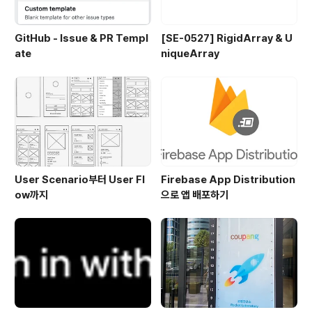
GitHub - Issue & PR Templ
[SE-0527] RigidArray & U
ate
niqueArray
User Scenario부터 User Fl
Firebase App Distribution
ow까지
으로 앱 배포하기