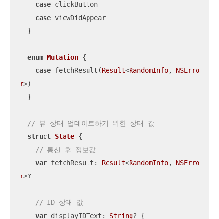
case
 clickButton

case
 viewDidAppear

  }

enum
Mutation
{

case
 fetchResult(
Result
<
RandomInfo
, 
NSErro
r
>)

  }

// 뷰 상태 업데이트하기 위한 상태 값
struct
State
{

// 통신 후 정보값
var
 fetchResult: 
Result
<
RandomInfo
, 
NSErro
r
>?

// ID 상태 값
var
 displayIDText: 
String
? {
