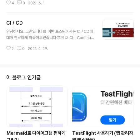
4
0
2021. 6. 1.
생각해보니 제대로 이해하고 있지 않더라구요.그래서 이번
기회에 한번 파해쳐보겠습니다!Run Loop : 작업 스케쥴
링과 전달된 이벤트를 처리하는 이벤트 처리 루프 : 런루프
CI / CD
는 유저가 이벤트를 일으키고 그 이벤트들을 처리하는 프
글 내용
로세스 : 대표적으로 UIApplication이 메인 런루프를 뷰
안녕하세요. 그린입니다🟢 이번 포스팅에서는 CI / CD에
의 이벤트 및 업데이트를 처리해줄 때 활용 : 메인 런루프는
대해 간략하게 학습해보겠습니다🧑🏻‍💻 CI - Continuo
뷰와 관련 있기때문에 뷰하면 어디다..!? 메인 스레드에서
us Integration (지속적 통합) - 빌드하고 테스트 자동화
동작 : 런루프의 목적은 스레드에 작업이 있으면 하게하고
2
0
2021. 4. 29.
하는것 까지 의미 (최소한 테스트가 가능해야함) - 정기적
없으면 쉬도록 하는것에서 나옴 아래는 메인 스레드의 런
빌드 / 테스트 되어 팀 레파지토리에 통합하는 것을 말함
루프 과정 동작..
(앱의 변경사항) - 팀의 개발자들이 형상관리 툴로 공유하
여 사용하는 환경이 되어야함 (깃헙 등) - Jenkins 같은 C
I tool에 소스코드 변경을 보내고 처리 (빌드, 테스트, 머지
이 블로그 인기글
를 진행하고 완료 결과를 알림) CD - Continuous Deliv
ery / Deployment (배포 자동화) - CD가 되기 위해 항
상 CI가 선행되어야함 - SW가 신뢰 가능한 수준에서 배포
될 수 있도록 지속 관..
Mermaid로 다이어그램 편하게
TestFlight 사용하기 (앱 관리자