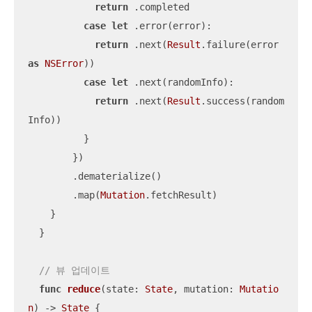
return
 .completed

case
let
 .error(error):

return
 .next(
Result
.failure(error 
as
NSError
))

case
let
 .next(randomInfo):

return
 .next(
Result
.success(random
Info))

          }

        })

        .dematerialize()

        .map(
Mutation
.fetchResult)

    }

  }

// 뷰 업데이트
func
reduce
(
state
: 
State
, 
mutation
: 
Mutatio
n
)
 -> 
State
 {
