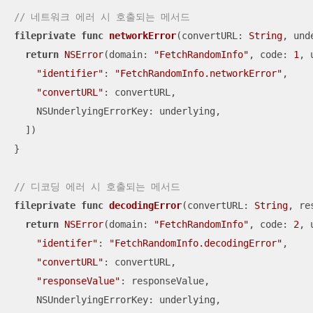
// 네트워크 에러 시 호출되는 메서드
fileprivate
func
networkError
(
convertURL
: 
String
, 
und
return
NSError
(domain: 
"FetchRandomInfo"
, code: 
1
, 
"identifier"
: 
"FetchRandomInfo.networkError"
,

"convertURL"
: convertURL,

    NSUnderlyingErrorKey: underlying,

  ])

}

// 디코딩 에러 시 호출되는 메서드
fileprivate
func
decodingError
(
convertURL
: 
String
, 
re
return
NSError
(domain: 
"FetchRandomInfo"
, code: 
2
, 
"identifer"
: 
"FetchRandomInfo.decodingError"
,

"convertURL"
: convertURL,

"responseValue"
: responseValue,

    NSUnderlyingErrorKey: underlying,
