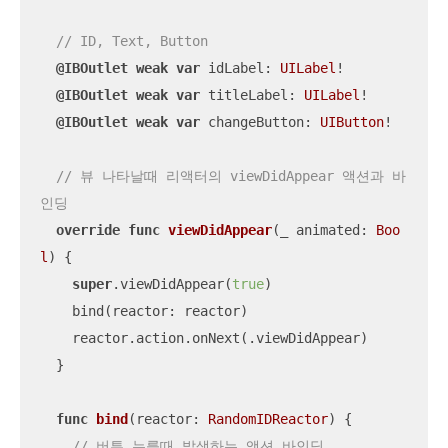
// ID, Text, Button
@IBOutlet
weak
var
 idLabel: 
UILabel
!

@IBOutlet
weak
var
 titleLabel: 
UILabel
!

@IBOutlet
weak
var
 changeButton: 
UIButton
!

// 뷰 나타날때 리액터의 viewDidAppear 액션과 바
인딩
override
func
viewDidAppear
(
_
animated
: 
Boo
l
)
 {

super
.viewDidAppear(
true
)

    bind(reactor: reactor)

    reactor.action.onNext(.viewDidAppear)

  }

func
bind
(
reactor
: 
RandomIDReactor
)
 {

// 버튼 누를때 발생하는 액션 바인딩