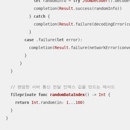
let
 randomInfo 
=
try
JSONDecoder
().decode
            completion(
Result
.success(randomInfo))

          } 
catch
 {

            completion(
Result
.failure(decodingError(c
          }

case
 .failure(
let
 error):

          completion(
Result
.failure(networkError(conv
        }

      }

  }

// 랜덤한 서버 통신 전달 인덱스 값을 만드는 메서드
fileprivate
func
randomDataIndex
()
 -> 
Int
 {

return
Int
.random(in: 
1
...
100
)

  }

}
