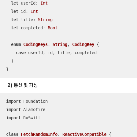
let
 userId: 
Int
let
 id: 
Int
let
 title: 
String
let
 completed: 
Bool
enum
CodingKeys
: 
String
, 
CodingKey
{

case
 userId, id, title, completed

  }

}
2) 통신 및 파싱
import
import
import
 RxSwift

class
FetchRandomInfo
: 
ReactiveCompatible
{
