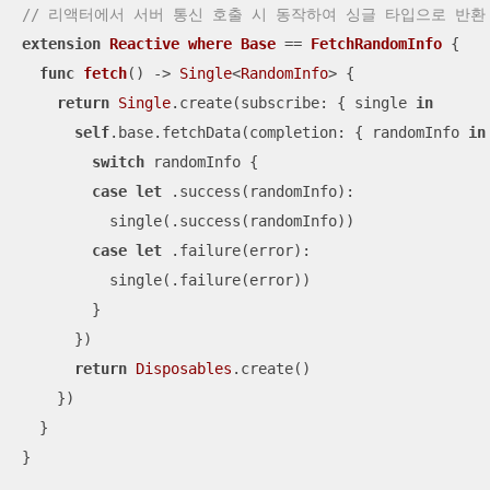
// 리액터에서 서버 통신 호출 시 동작하여 싱글 타입으로 반환
extension
Reactive
where
Base
 == 
FetchRandomInfo
{

func
fetch
()
 -> 
Single
<
RandomInfo
> {

return
Single
.create(subscribe: { single 
in
self
.base.fetchData(completion: { randomInfo 
in
switch
 randomInfo {

case
let
 .success(randomInfo):

          single(.success(randomInfo))

case
let
 .failure(error):

          single(.failure(error))

        }

      })

return
Disposables
.create()

    })

  }

}
