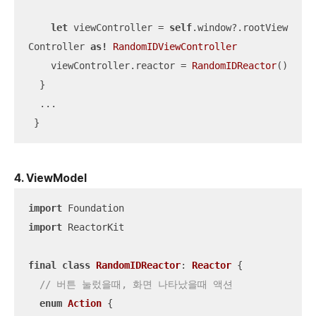
let
 viewController 
=
self
.window
?
.rootView
Controller 
as!
RandomIDViewController
    viewController.reactor 
=
RandomIDReactor
()

  }

...
 }
4. ViewModel
import
import
 ReactorKit

final
class
RandomIDReactor
: 
Reactor
{

// 버튼 눌렀을때, 화면 나타났을때 액션
enum
Action
{
