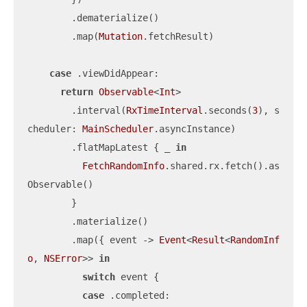
        .dematerialize()

        .map(
Mutation
.fetchResult)

case
 .viewDidAppear:

return
Observable
<
Int
>

        .interval(
RxTimeInterval
.seconds(
3
), s
cheduler: 
MainScheduler
.asyncInstance)

        .flatMapLatest { 
_
in
FetchRandomInfo
.shared.rx.fetch().as
Observable()

        }

        .materialize()

        .map({ event -> 
Event
<
Result
<
RandomInf
o
, 
NSError
>> 
in
switch
 event {

case
 .completed:
