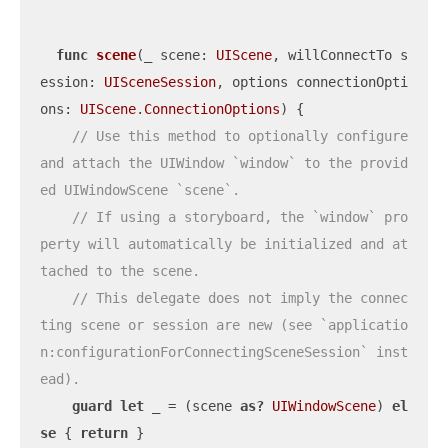
func
scene
(
_
scene
: 
UIScene
, 
willConnectTo
s
ession
: 
UISceneSession
, 
options
connectionOpti
ons
: 
UIScene
.
ConnectionOptions
)
 {

// Use this method to optionally configure 
and attach the UIWindow `window` to the provid
ed UIWindowScene `scene`.
// If using a storyboard, the `window` pro
perty will automatically be initialized and at
tached to the scene.
// This delegate does not imply the connec
ting scene or session are new (see `applicatio
n:configurationForConnectingSceneSession` inst
ead).
guard
let
_
=
 (scene 
as?
UIWindowScene
) 
el
se
 { 
return
 }
