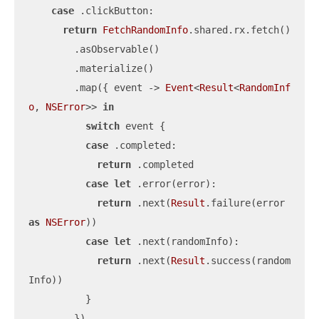
case
 .clickButton:

return
FetchRandomInfo
.shared.rx.fetch()

        .asObservable()

        .materialize()

        .map({ event -> 
Event
<
Result
<
RandomInf
o
, 
NSError
>> 
in
switch
 event {

case
 .completed:

return
 .completed

case
let
 .error(error):

return
 .next(
Result
.failure(error 
as
NSError
))

case
let
 .next(randomInfo):

return
 .next(
Result
.success(random
Info))

          }

        })
