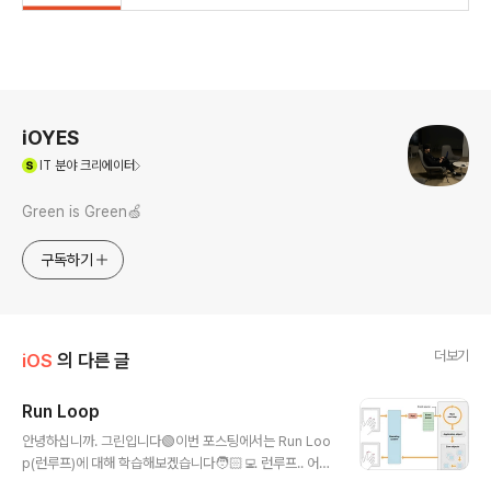
로그 정보
iOYES
(새창열림)
IT
분야 크리에이터
Green is Green🍏
구독하기
더보기
iOS
의 다른 글
Run Loop
글 내용
안녕하십니까. 그린입니다🟢이번 포스팅에서는 Run Loo
p(런루프)에 대해 학습해보겠습니다🧑🏻‍💻 런루프.. 어디
서 많이 보고 런루프의 이벤트 처리 그림도 봤었는데 막상