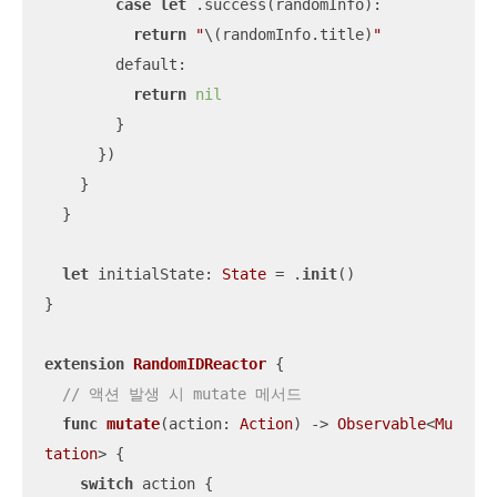
case
let
 .success(randomInfo):

return
"
\(randomInfo.title)
"
        default:

return
nil
        }

      })

    }

  }

let
 initialState: 
State
=
 .
init
()

}

extension
RandomIDReactor
{

// 액션 발생 시 mutate 메서드
func
mutate
(
action
: 
Action
)
 -> 
Observable
<
Mu
tation
> {

switch
 action {
