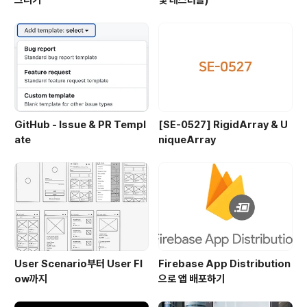
그리기
및 테스터들)
GitHub - Issue & PR Templ
[SE-0527] RigidArray & U
ate
niqueArray
User Scenario부터 User Fl
Firebase App Distribution
ow까지
으로 앱 배포하기