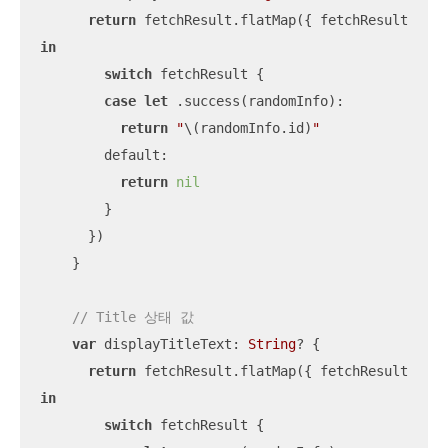
return
 fetchResult.flatMap({ fetchResult 
in
switch
 fetchResult {

case
let
 .success(randomInfo):

return
"
\(randomInfo.id)
"
        default:

return
nil
        }

      })

    }

// Title 상태 값
var
 displayTitleText: 
String
? {

return
 fetchResult.flatMap({ fetchResult 
in
switch
 fetchResult {
