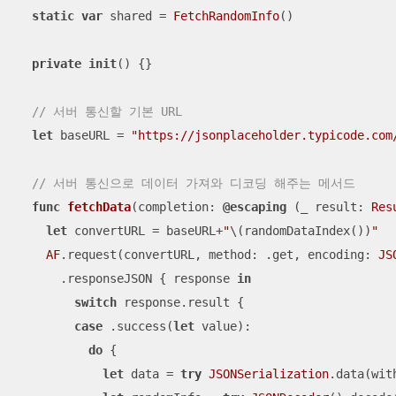
static
var
 shared 
=
FetchRandomInfo
()

private
init
()
 {}

// 서버 통신할 기본 URL
let
 baseURL 
=
"https://jsonplaceholder.typicode.com
// 서버 통신으로 데이터 가져와 디코딩 해주는 메서드
func
fetchData
(
completion
: 
@escaping
 (
_
 result: 
Res
let
 convertURL 
=
 baseURL
+
"
\(randomDataIndex())
"
AF
.request(convertURL, method: .get, encoding: 
JS
      .responseJSON { response 
in
switch
 response.result {

case
 .success(
let
 value):

do
 {

let
 data 
=
try
JSONSerialization
.data(wit