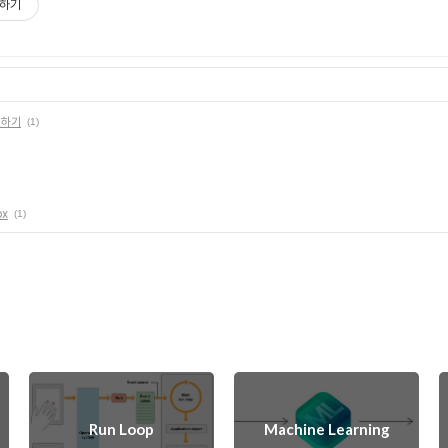
하기
현하기
(1)
ox
(1)
Run Loop
Machine Learning