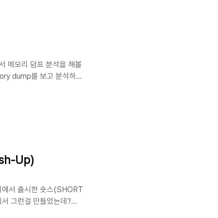
ttonStyle을 알아보고 그
해서 메모리 덤프 분석을 해볼
ry dump를 보고 분석하는
 / 이메일 등 개인정보들이
 어떠한 탈취가 가능한 루트가
해보는것이 첫번째 단계일것
민감정보들이 메모리에 남아있지
렇기에 이번 포스팅에서 메모
..
sh-Up)
리에서 출시한 숏스(SHORT
리에서 그런걸 만들었는데?
 동아리에서 13기 iOS 팀원