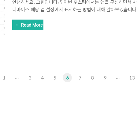
안녕하세요. 그린입니다🍏 이번 포스팅에서는 앱을 구성하면서 
디바이스 해당 앱 설정에서 표시하는 방법에 대해 알아보겠습니다
스를 사용하면서 라이센스 표시를 꼭 해줘야하는 경우가 있습니다.
설정이나 마이페이지 같은 화면에서 표시해줄 수도 있고, 디바이스 
Read More
센스 정보를 표시해줄 수도 있습니다. 여기서는 후자인 디바이스 > 
이센스를 표시하는 방법을 다뤄보겠습니다🙌 LicensePlist 라
픈소스 라이센스들의 정보를 추출해오기 위하여 아래 라이브러리
https://github.com/mono0926/LicensePlist GitHub - ..
1
···
3
4
5
6
7
8
9
···
13