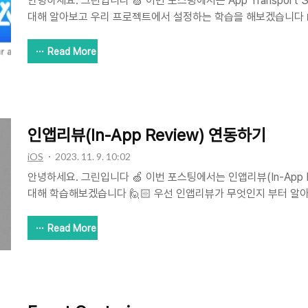
안녕하세요. 그린입니다 🍏 이번 포스팅에서는 App Transport S
대해 알아보고 우리 프로젝트에서 설정하는 학습을 해보겠습니다 
공식문서를 통해 학습해볼까요? ATS? 하나 먼저 알고 넘어가면 
버와 통신할때 HTTP로 통신을 하면 전송 보안 이슈때문에 연결이
Read More
ATS가 관여하는건데요. 즉, 애플 플랫폼에서 ATS라는 네트워킹 
로그램에 대해 개인 정보 보호와 데이터 무결성을 향상시켜줍니다.
워크 보안 기능이라고 볼 수 있습니다 🔒 ATS에선 앞서 말했듯이 U
하는 즉, 모든 URL 로딩 시스템에서는 모든 HTTP..
인앱리뷰(In-App Review) 연동하기
iOS
2023. 11. 9. 10:02
안녕하세요. 그린입니다 🍏 이번 포스팅에서는 인앱리뷰(In-App 
대해 학습해보겠습니다 🙋🏻 우선 인앱리뷰가 무엇인지 부터 알아보
App Review) 인앱리뷰는 우리가 제공하는 앱 속에서 앱의 앱스
있도록 요청하는 기능입니다. 즉, 많이들 앱을 사용하다보면 이 
Read More
뜰 경우를 종종 본적이 있으실거에요. 쉽게 말해, 앱 내에서 평점
고 정리할 수 있습니다. 그런데 이 인앱리뷰의 코드를 심어주어도
플 내부 시스템에서 해주기에 개발자가 직접 컨트롤할 수 없는 부
의 특징들을 조금 살펴볼까요? 인앱리뷰 특징 1️⃣ 시스템적으로..