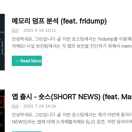
버튼을 다룰때 스타일을 지정할 수 있는데요. 그 중 BorderlessBu
스타일을 어떻게 실전에서 적용하는 경우가 있..
메모리 덤프 분석 (feat. fridump)
iOS
2023. 9. 14. 10:11
안녕하세요. 그린입니다 🍏 이번 포스팅에서는 fridump를 이용
까해요! 사실 보안팀에서는 각 앱의 보안을 진단하기 위해서 memo
업무도 하고 있습니다. 즉, 사용자의 민감한 휴대폰정보 / 비밀번호
실제 memory에서 사용 후 해제되지 않고 남아있는지, 그것으로
Read More
있는지 등을 파악하기 위해서는 앱의 메모리 덤프를 가지고 분석
같아요 🙋🏻 근데 우리는 보안팀이 아니지만! 그래도 우리도 
않게 설계하고 구현했다 하더라도 검증은 해보는것이 좋겠죠? 그
리 덤프를 확인하는 과정까지 소개해볼까해요! 가장 우선되는건 frid
앱 출시 - 숏스(SHORT NEWS) (feat. Ma
iOS
2023. 7. 24. 14:36
안녕하세요. 그린입니다 🍏 이번 포스팅에서는 제가 이번에 동아
NEWS)라는 앱에 대해 소개해볼까해요 🙋🏻 잠깐, 어떤 동아
Mash-Up 제가 올해 2월부터 매쉬업(Mash-Up)이라는 IT 개발