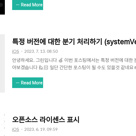
으로 활동하고 있는데요! 매쉬업은 성장의 즐거움을 아는 개발자/
Read More
도 하고 스터디도 하고 그리고 프로젝트도 하는 다재다능한 동아리
싶지만 너무 동아리 소개만 계속하면 해당 포스팅의 취지에 맞지 
혹시 매쉬업이라는 동아리가 어떤건지 더 궁금하다면 아래 공식 
많은 도움이 될것 같아요 🙌 추가로, 현재 13기의 활동이 거의 끝나
특정 버전에 대한 분기 처리하기 (systemVer
iOS
2023. 7. 13. 08:50
안녕하세요. 그린입니다 🍏 이번 포스팅에서는 특정 버전에 대한
아보겠습니다 🙋🏻 일단 간단한 포스팅이 될 수도 있을것 같네요
보면 버전 별로 코드를 다르게 동작시키는 경우가 종종 있습니다. 
17에서부터 지원되는 Keyframe Animator의 사용을 하고 싶
Read More
타겟은 만약 iOS 15라고 가정해볼께요. 그렇다면 우리는 특정 
위해 iOS 17 이상에서는 저 동작 그 밑에서는 요 동작 이렇게 분
때 어떻게 처리하면 될까요? available 해당 속성을 이용해 버
있습니다. 일단 간단하게 #available과..
오픈소스 라이센스 표시
iOS
2023. 6. 19. 09:59