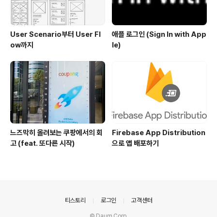
User Scenario부터 User Fl
애플 로그인 (Sign In with App
ow까지
le)
느즈막히 올려보는 쿠팡에서의 회
Firebase App Distribution
고 (feat. 또다른 시작)
으로 앱 배포하기
의안내
티스토리
로그인
고객센터
© Daum Corp.