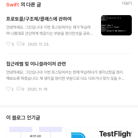
더보기
Swift
의 다른 글
프로토콜/구조체/클래스에 관하여
글 내용
안녕하세요. 그린입니다! 이번 포스팅에서는 제가 학습하
며 나름대로 간단하게 헷갈리는 부분을 정리한것을 공유하
겠습니다. 바로 프로토콜/구조체/클래스에 관하여 이야기
3
0
2020. 11. 23.
를 해볼까 합니다..! 스위프트를 처음 접하며 공부하다보니
왜 다른 언어와 달리 프로토콜 지향이며 구조체가 중요한
지 궁금했습니다. 아직 명확하게 해답을 찾은건 아니지만
접근레벨 및 이니셜라이저 관련
어느정도 정리된 부분을 기재하였으니 만약 다른 사항이거
글 내용
나 의견이 있으시면 댓글 달아주시면 감사하겠습니다 :-) 1.
안녕하세요. 그린입니다! 이번 포스팅에서는 현재 학습하다가 생각난점을 정리
프로토콜 : 어떤 기능을 실행하기 위해 프로퍼티와 메서드
해보도록 하겠습니다. 제 생각을 정리한 부분으로 다소 다르거나 맞지 않을 수
그리고 다른 기능들의 틀이다. 우선 스위프트는 객체 지향
있으니 그런점 있으시면 알려주세요~!! 1. 접근레벨 swift에서는 기본적으로 5
이면서 프로토콜 지향 언어이기도 하다. 스위프트의 대부
2
0
2020. 11. 19.
가지의 접근레벨이 있습니다. 1) private : 가장 제한적으로 접근할 수 있는 범
분은 기본 타입이 구조체로 구현되어있다. 클래스는 상속
위는 해당 정의된 메서드 내에서 가능합니다. 즉 해당 중괄호 안에서만 접근할
을 받아 구현되지만 구조체는 상속이 되지 않는데..
수 있습니다. 2) fileprivate : private 다음으로 제한적이지만 해당 스위프트
파일에서만 접근이 가능합니다. 3) internal : 기본적인 접근레벨로 접근레벨을
앞에 붙여서 설정하지 않고 생략한다면 다 internal입니다. 내부 소스파일에서
이 블로그 인기글
접근 가능합니다. 4) public : 외부모듈에서도 ..