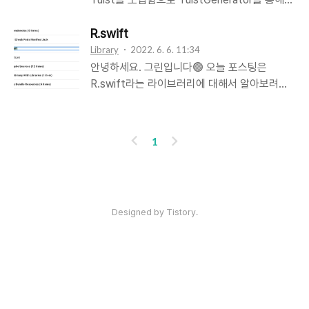
실시간 렌더링 해주는 iOS/AOS에서 모두 지원
에셋 등의 리소스 관리를 제공해줌으로 기존 사
가능한 모바일용 라이브러리입니다!
용하던 swiftGen을 걷어내며 어떻게 대체하여
R.swift
Bodymovin JSON 형식으로 내보내진 애니메
사용하는지 학습해보겠습니다🙌 혹시 Tuist가
Library
2022. 6. 6. 11:34
이션과 벡터를 로드해 렌더링 해줘요. 여기서 오
무엇인지 선행이 필요하시다면 요 아래를 참고
안녕하세요. 그린입니다🟢 오늘 포스팅은
늘 우리가 다뤄볼것이기도 한데요. JSON 형식
해주세요!
R.swift라는 라이브러리에 대해서 알아보려합
으로 Lottie 리소스 파일이 구성되어 있다~ 정
https://green1229.tistory.com/262 Tuist
니다🙌 R.swift? R.swift가 뭘까요? 이름만 들
도만 여기선 알면 될것 같습니다.ㅎㅎ 그 JSON
안녕하세요. 그린입니다🟢 이번 포스팅에서는
어도 아예 감이 오지 않고 생소하죠. 공식 리드
파일을 리소스로 받아 우리는 애니메이션을 만
대망의 Tuist에 대해 알아보고 도입해보겠습니
미에서는 Swift 프로젝트에서 이미지, 폰트, 컬
이
다
1
들어볼거다! ..
다🙌 우선 다들 Tuist에 대해 들어보셨나요? 현
러와 같은 유형의 자동 완성 리소스를 생성해 사
전
음
업에서 프로젝트를 하고 계시다면 아마 사용하
용할 수 있다라고 장점이 어필되면서 설명을 하
던 안하 green1229.tistory.com 참고로
고 있습니다. 즉 필요한 에셋 등의 리소스를 직
swiftGen은 R.swift처럼 에셋 리소스를 코드
접 복잡하게 사용하는것이 아닌 자동 완성과 강
인기포스트
Designed by Tistory.
화 시켜 관리하고 사용할 수 있도록 도와주는 라
한 타입을 통해 편하게 사용할 수 있는겁니다.
이브러리..
R.swift 적용 예시 예를들어 기존에 프로젝트서
파일에 이미지, 폰트, 컬러, 뷰, 문자열 등을 넣고
사용할때는 아래처럼 사용하셨을거에요. let
ABOUT
ADMIN
ME
icon = UIImage(named: "settings-icon")
admin
let font = UI..