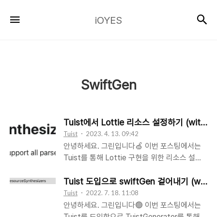
iOYES
검
메뉴
iOYES
SwiftGen
Tuist에서 Lottie 리소스 설정하기 (with. J
Tuist
2023. 4. 13. 09:42
안녕하세요. 그린입니다🍏 이번 포스팅에서는
Tuist를 통해 Lottie 구현을 위한 리소스 설정
을 해보고 그걸 사용해볼까 합니다🙌 우선
Lottie가 무엇인지 아주 간략하게 짚어볼까요?
Tuist 도입으로 swiftGen 겉어내기 (with. T
Lottie 간략하게 짚고 넘어가기 Lottie는 에어
Tuist
2022. 7. 18. 11:08
비엔비에서 만든 라이브러리로, 기본적으로 벡
안녕하세요. 그린입니다🟢 이번 포스팅에서는
터 기반 애니메이션과 아트를 최소한의 코드로
Tuist를 도입함으로 TuistGenerator를 통해