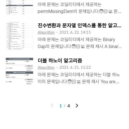
4인 경우에는 (0, 0), (0, 2), (0, 4), (2, 0), (2,
increased by 1, max counter − all counters
아래 문제는 코딜리티에서 제공하는
2), (4, 0) 위치에 점을 찍어 총 6개의 점을 찍습
are set to the maximum value of any
permMissingElem의 문제입니다🧑🏻‍💻 문제
니다. 정수 k와 원점과의 거리를 나타내는 정수
counter. A non-empty array A of M
제시 An array A consisting of N different
d가 주어졌..
integers is given. This array represents
integers is given. The array contains
진수변환과 문자열 인덱스를 통한 알고리즘
consecutive operations: if A[K] = X, such
integers in the range [1..(N + 1)], which
Algorithm
2021. 6. 22. 14:15
that 1 ≤ X ≤ N, then operation K is..
means that exactly one element is
아래 문제는 코딜리티에서 제공하는 Binary
missing. Write a function: public func
Gap의 문제입니다🧑🏻‍💻 문제 제시 A binary
solution(_ A : inout [Int]) -> Int that, given
gap within a positive integer N is any
an array A, returns the value of the
maximal sequence of consecutive zeros
더블 하노이 알고리즘
missing element. For example, given array
that is surrounded by ones at both ends
Algorithm
2021. 6. 21. 11:22
A such that: A[0] = 2 A[1] = 3..
in the binary representation of N. For
아래 문제는 코딜리티에서 제공하는 더블 하노
example, number 9 has binary
이의 문제입니다🧑🏻‍💻 문제 제시 You are
representation 1001 and contains a binary
given N disks and two rods, each with one
gap of length 2. The number 529 has
initial disk. On the left rod, disks can be
binary representation 1000010001 and
placed in decreasing order of size (smaller
이
다
1
4
contains two binary gaps: one of length 4
disks on top of bigger ones). On the right
전
음
..
rod, disks can be placed in increasing
order of size (bigger disks on top of