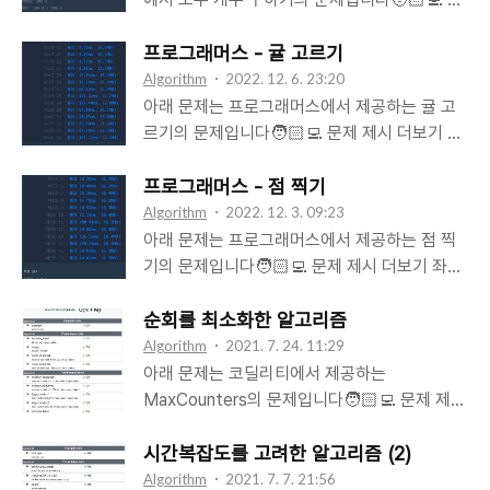
무것도 없는 경우 0P처럼 소수 왼쪽에만 0이 있
제 제시 더보기 양의 정수 n이 주어집니다. 이 숫
고 오른쪽에는 아무것도 없는 경우 P처럼 소수
자를 k진수로 바꿨을 때, 변환된 수 안에 아래 조
프로그래머스 - 귤 고르기
양쪽에 아무것도 없는 경우 단, P는 각 자릿수에
건에 맞는 소수(Prime number)가 몇 개인지 알
Algorithm
2022. 12. 6. 23:20
0을 포함하지 않는 소수입니다. 예를 들어, 101
아보려 합니다. 0P0처럼 소수 양쪽에 0이 있는
아래 문제는 프로그래머스에서 제공하는 귤 고
은 P가 될 수 없습니다. 예를 들어, 437674을 3
경우 P0처럼 소수 오른쪽에만 0이 있고 왼쪽에
르기의 문제입니다🧑🏻‍💻 문제 제시 더보기 경
진수로 바꾸면 211020101011입니다. 여기서
는 아무것도 없는 경우 0P처럼 소수 왼쪽에만 0
화는 과수원에서 귤을 수확했습니다. 경화는 수
찾을 수 있는 조건에 맞는 소수는 왼쪽부터 순서
이 있고 오른쪽에는 아무것도 없는 경우 P처럼
확한 귤 중 'k'개를 골라 상자 하나에 담아 판매
프로그래머스 - 점 찍기
대로 211, 2, 11..
소수 양쪽에 아무것도 없는 경우 단, P는 각 자
하려고 합니다. 그런데 수확한 귤의 크기가 일정
Algorithm
2022. 12. 3. 09:23
릿수에 0을 포함하지 않는 소수입니다. 예를 들
하지 않아 보기에 좋지 않다고 생각한 경화는 귤
아래 문제는 프로그래머스에서 제공하는 점 찍
어, 101은 P가 될 수 없습니다. 예를 들어,
을 크기별로 분류했을 때 서로 다른 종류의 수를
기의 문제입니다🧑🏻‍💻 문제 제시 더보기 좌표
437674을 3진수로 바꾸면 211020101011입
최소화하고 싶습니다. 예를 들어, 경화가 수확한
평면을 좋아하는 진수는 x축과 y축이 직교하는
니다. 여기서 찾을 수 있는 조건에 맞는 소수는
귤 8개의 크기가 [1, 3, 2, 5, 4, 5, 2, 3] 이라고
2차원 좌표평면에 점을 찍으면서 놀고 있습니
순회를 최소화한 알고리즘
왼쪽부터 순서대로 211, 2,..
합시다. 경화가 귤 6개를 판매하고 싶다면, 크기
다. 진수는 두 양의 정수 k, d가 주어질 때 다음
Algorithm
2021. 7. 24. 11:29
가 1, 4인 귤을 제외한 여섯 개의 귤을 상자에 담
과 같이 점을 찍으려 합니다. 원점(0, 0)으로부
아래 문제는 코딜리티에서 제공하는
으면, 귤의 크기의 종류가 2, 3, 5로 총 3가지가
터 x축 방향으로 a*k(a = 0, 1, 2, 3 ...), y축 방
MaxCounters의 문제입니다🧑🏻‍💻 문제 제시
되며 이때가 서로 다른 종류가 최소일 때입니다.
향으로 b*k(b = 0, 1, 2, 3 ...)만큼 떨어진 위치
You are given N counters, initially set to 0,
경화가 한 상자에 담으려는 귤의 개수 k와 귤의
에 점을 찍습니다. 원점과 거리가 d를 넘는 위치
and you have two possible operations on
시간복잡도를 고려한 알고리즘 (2)
크기를 담은 배열 ..
에는 점을 찍지 않습니다. 예를 들어, k가 2, d가
them: increase(X) − counter X is
Algorithm
2021. 7. 7. 21:56