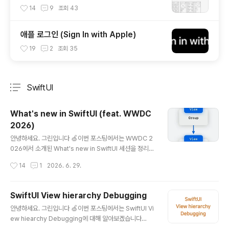
14
9
조회
43
애플 로그인 (Sign In with Apple)
19
2
조회
35
SwiftUI
분류 전체보기
주요 글 목록
What's new in SwiftUI (feat. WWDC
2026)
글 내용
안녕하세요. 그린입니다 🍏이번 포스팅에서는 WWDC 2
026에서 소개된 What's new in SwiftUI 세션을 정리해
보겠습니다 🙌뭔가 오랜만에 SwiftUI를 공부하고 정리하
작성시간
14
1
2026. 6. 29.
는것 같아 재밌을것 같아요 😁 Refreshed look and fe
el리퀴드 글래스 기능이 나온건 벌써 좀 되었지만, 여전히
강조하고 개선시키고 있습니다.appearsActive 환경값
SwiftUI View hierarchy Debugging
을 통해 창이 비활성화 일때 불투명도를 조절할 수 있어요.
글 내용
안녕하세요. 그린입니다 🍏이번 포스팅에서는 SwiftUI Vi
또한, 이제 macOS나 iPadOS에서 메뉴바가 정말 심플해
ew hiearchy Debugging에 대해 알아보겠습니다
졌는데요.원한다면 labelStyle을 통해 타이틀과 아이콘이
🙋🏻Xcode View Debugging우선, Xcode에는 Vie