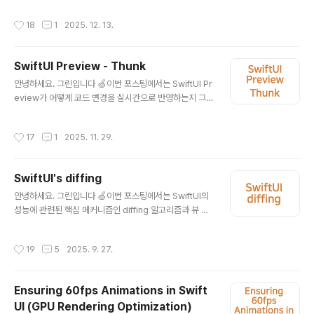
같이 나오도록도 설정할 수 있죠. 그리고 어쩌면 폴더블을
wDebug를 할 수 있게 View Hiearchy를 해볼 수 있어
예상케하는 기능도 생겨났어요.iOS 27에서는 프리뷰를
작성시간
18
1
2025. 12. 13.
요. 많이 사용하고 계실 이 기능이죠.물론, Reveal, Looki
통해 앱이 대화형 크기 조정에 어떻게 반응하는..
n, Rocketsim 등 요새는 다양하게 뷰 디버깅을 위한 툴이
나와서 더 잘 쓸 수 있지만 핵심 본질을 같긴합니다. 여기서
SwiftUI Preview - Thunk
뭐가 중요하냐하면, 이 계층 구조가 어떤 컴포넌트로 이뤄
글 내용
졌는지를 볼때에요. 좌측 계층 구조 스택을 보면 여기서 S
안녕하세요. 그린입니다 🍏이번 포스팅에서는 SwiftUI Pr
wiftUI로 그려진 ContentView가 호스팅되어서 나타나
eview가 어떻게 코드 변경을 실시간으로 반영하는지 그
죠.제가 코드에서 사실 ContentView에 ChildView라는
내부 구조를 깊게 파헤쳐보려고 합니다 🙋🏻Preview is
컴포넌트로 ..
not magicSwiftUI Preview는 마치 마법처럼 알아서 짠
작성시간
17
1
2025. 11. 29.
하고 작동하는것처럼 보이죠.struct ContentView: Vie
w { var body: some View { Text("Hello") // If you
change this }}#Preview { ContentView() // It will
SwiftUI's diffing
be update immediately} 앱 전체를 다시 빌드하지 않
글 내용
아도 Preview가 즉시 반영되는 이유는 바로 Xcode가
안녕하세요. 그린입니다 🍏이번 포스팅에서는 SwiftUI의
자동 생성하는 Preview-Thunk 파일(.prev..
성능에 관련된 핵심 메커니즘인 diffing 알고리즘과 뷰 재
생성 최적화에 대해 정리해보려 합니다 🙋🏻SwiftUI's di
ffingSwiftUI를 사용하면서 이런 궁금증들이 생기지 않나
작성시간
19
5
2025. 9. 27.
요?"List를 스크롤할 때 왜 이렇게 버벅거리지? 🤔""상태
가 조금만 바뀌어도 전체 화면이 다시 그려지는 것 같은
데?""ForEach에서 id: .self를 쓰면 안 된다고 하는데 정
Ensuring 60fps Animations in Swift
확히 왜지?""Airbnb에서 15% 성능 개선했다는 방법임
UI (GPU Rendering Optimization)
뭘가? 이 부분에서 답을 찾으려면 SwiftUI의 diffing 알고
글 내용