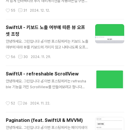
는 프로토콜이었던것과 같은 맥락이죠.해당 프로토콜을 통
서 쉽게 인터랙티브 푸시 네비게이션을 사용하는걸 구현해
해서 우리는 SwiftUI 뷰에서 UIKit의 다양한 제스처 인..
보려고 합니다 🙋🏻 먼저 인터랙티브 푸시 네비게이션도
작성시간
55
31
2024. 12. 12.
다양한 쓰임이 있을건데, 현재 제가 하고자 하는 결과물부
터 공유해볼께요! 두둥 - 😃 이런걸 해보려고 합니다! 즉,
탭뷰와 같은걸 사용하지 않고 엣지 스와이프를 통해 이전
SwiftUI - 키보드 노출 여부에 따른 뷰 오프
과 이후 뷰로 슬라이드 형식으로 자연스럽게 전환되도록
셋 조정
인터랙티브 푸시 네비게이션을 SwiftUI에 얹어보려고 합
글 내용
니다 🙋🏻 그럼 한번 시작해볼까요? 인터랙티브 푸시 네비
안녕하세요. 그린입니다 🍏이번 포스팅에서는 키보드 노출
게이션 구현하기먼저 제가 하는 방식으로는 SwiftUI에서
여부에 따라 뷰를 키보드에 가리지 않고 나타나도록 오프
만 모든걸 해결할 수 없어요.그렇기에 UIKit의 UINavigati
셋 조정하는 방법에 대해 한번 구현해볼까해요 🙋🏻 키보
작성시간
56
30
2024. 11. 29.
onController를 채택한 별도의 InteractivePushNav
드 노출 여부에 따른 뷰 오프셋 조정SwiftUI로 텍스트 필
i..
드나 텍스트 뷰를 사용할때 키보드가 노출되고 뷰의 영역
에서 사용성 어려움을 겪는 경우가 종종있어요 😅 예를들
SwiftUI - refreshable ScrollView
어 최하단에 텍스트 필드가 그려지고 있고 텍스트 필드를
글 내용
안녕하세요. 그린입니다 🍏이번 포스팅에서는 refresha
포커싱 했을때, 키보드가 노출되는데, 키보드 영역이 어떠
ble 기능을 가진 ScrollView를 만들어보려고 합니다
한 뷰들을 가리곤 합니다. 이를 개선하기 위해서는 키보드
🙋🏻 사실, 이전 SwiftUI에서 refreshable이라는 뷰 모
가 노출될때 해당 텍스트 필드 영역의 오프셋을 조정하여
디파이어가 존재합니다. 관련해서 포스팅은 아래에서 정리
키보드에 가리지 않고 뷰를 다 보이도록 해볼 수 있어요! 사
작성시간
52
26
2024. 11. 22.
해봤어요! SwiftUI - refreshable안녕하세요. 그린입니
실 SwiftUI는 기본적으로 키보드 회피 동작을 제공해주고
다🍏 이번 포스팅에서는 SwiftUI의 List에서 사용 가능한
있어요.그래서 단순하게 텍스트 필..
refreshable이라는 새로 고침 기능에 대해 알아보겠습니
Pagination (feat. SwiftUI & MVVM)
다🙌 우선 해당 기능은 iOS 15 부터 사용이 가능해요! 참
글 내용
고로 WWDCgreen1229.tistory.com 요약하자면, 사
안녕하세요. 그린입니다 🍏이번 포스팅에서는 페이지네이