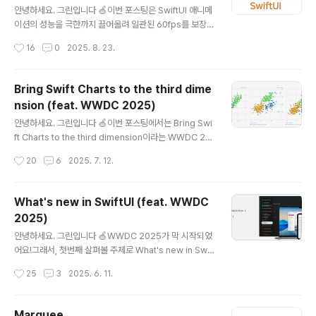
리즘을 이해해야 합니다.Why SwiftUI Diffing Matters
안녕하세요. 그린입니다 🍏이번 포스팅은 SwiftUI 애니메
More Than Ever?📈 Performance Issues복잡한
이션의 성능을 극한까지 끌어올려 일관된 60fps를 보장하
리..
는 실전 최적화 방법들에 대해 알아보겠습니다 🚀SwiftUI
작성시간
16
0
2025. 8. 23.
Animation Performance Deep Dive이런 경험 있으
신가요?"부드럽게 움직이다가 갑자기 끊어져요 😱""복잡
한 리스트에서 스크롤할 때 버벅거림""여러 애니메이션이
Bring Swift Charts to the third dime
동시에 실행될 때 프레임 드롭 발생""디바이스가 뜨거워지
nsion (feat. WWDC 2025)
면서 애니메이션이 느려짐"이런 문제들은 단순히 사용자
글 내용
경험을 해치는 것을 넘어서서 앱의 품질 인식에 직접적인
안녕하세요. 그린입니다 🍏이번 포스팅에서는 Bring Swi
영향을 미칩니다.특히 iOS 17부터 ProMotion 디스플레
ft Charts to the third dimension이라는 WWDC 20
이가 더 널리 퍼지면서, 사용자들은 120fps까지도 기대하
25의 세션을 정리해보겠습니다 🙋🏻 Bring Swift Chart
작성시간
20
6
2025. 7. 12.
게 되었거든요. Why 60fps Matters More Than..
s to the third dimensionIntroduction다들 아시는 S
wift Charts를 3차원으로 가져오는것에 대한 세션이에요.
Chart3D를 사용해서 2D Swift Cahrts를 3차원으로 가
What's new in SwiftUI (feat. WWDC
져오고 시각화하는 방법을 소개하고 있습니다. 알아볼까
2025)
요? 우선 Swift Charts는 접근성이 뛰어나고 시각적인 차
글 내용
트를 만드는 프레임워크이죠.차트는 다양하게 애플 플랫폼
안녕하세요. 그린입니다 🍏WWDC 2025가 막 시작되었
에서 사용되고 있어요. 배터리 잔량이나 수학 함수 그래프
어요!그래서, 첫번째 살펴볼 주제로 What's new in Swif
등 정말 다양하게 쓰일 수 있죠. Swift Charts에서는 사
tUI 입니다 🙋🏻 Overview사실상 이번 WWDC 2025
작성시간
25
3
2025. 6. 11.
용..
의 가장 핵심은 Liquid Glass가 아닐까 싶습니다.모든 A
pple 플랫폼에서 더 나은 디자인의 앱을 개발할 수 있도록
SwiftUI에서도 새로운 기능들이 소개되었어요.Liquid Gl
Marquee