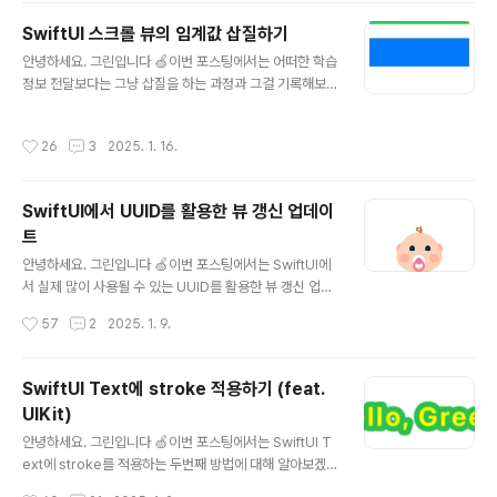
lBounceBehavior 해당 구조체 타입에는 아래 세가지로
SwiftUI 스크롤 뷰의 임계값 삽질하기
기본 정의가 되어 있어요. 1️⃣ automatic - 기본값으로 플
글 내용
랫폼과 상황에 따라서 적절한 바운스 동작을 자동으로 결
안녕하세요. 그린입니다 🍏이번 포스팅에서는 어떠한 학습
정2️⃣ always - 컨텐츠 크기와 상관없이 항상 바운스 효과
정보 전달보다는 그냥 삽질을 하는 과정과 그걸 기록해보
를 가짐3️⃣ basedOnSize - 컨텐츠 크기에 따라 바운스
는 포스팅입니다 🙋🏻 SwiftUI의 스크롤 뷰의 임계값 삽
효과가 결정 여기서 ..
질하기우선, 아래 코드를 봐볼까요? import SwiftUIstru
작성시간
26
3
2025. 1. 16.
ct ContentView: View { var body: some View { S
crollView { VStack(spacing: 50) { Rectangle() .fill
(.red) .frame(height: 100) Rectangle() .fill(.green)
SwiftUI에서 UUID를 활용한 뷰 갱신 업데이
.frame(height: 100) Rectangle()..
트
글 내용
안녕하세요. 그린입니다 🍏이번 포스팅에서는 SwiftUI에
서 실제 많이 사용될 수 있는 UUID를 활용한 뷰 갱신 업데
이트에 대해 알아보겠습니다 🙋🏻 무엇을 해보는걸까?S
작성시간
57
2
2025. 1. 9.
wiftUI로 만약 애니메이션을 구현하거나 할 때 가장 까다
로울 수 있는 부분이 상태 변경 시 애니메이션을 새로 시작
하는것이죠.특히, Lottie와 같은 서드파티 애니메이션 라
SwiftUI Text에 stroke 적용하기 (feat.
이브러리를 사용할 때 이러한 문제가 더욱 두드러질 수 있
UIKit)
습니다.그래서 이번에 UUID를 활용하여 해결해보고자 합
글 내용
니다. 문제 상황우선 간단한 로티를 사용한 코드를 볼께
안녕하세요. 그린입니다 🍏이번 포스팅에서는 SwiftUI T
요. import Lottieimport SwiftUI// 첫 번째 화면struct
ext에 stroke를 적용하는 두번째 방법에 대해 알아보겠
FirstView: View { @State var isGrowUp: Bool = f
습니다 🙋🏻 이전 첫번째 방법에 대해 기술한적이 있어
작성시간