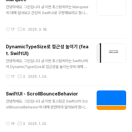
ass를 사용해 앱에 디자인을 입히는 방법들이 소개되죠.더
글 내용
안녕하세요. 그린입니다 🍏이번 포스팅에서는 Marquee
욱 향상된 프레임워크와 새로운 툴들을 이용해 성능을 향
에 대해 알아보고 간단히 SwiftUI로 구현해보려고 합니다.
상시키고 웹 컨텐츠 및 서식 텍스트 편집과 같은 진보된 기
🙋🏻 Marquee?Marquee는 텍스트가 좌우 혹은 상하
능을 통합하는 방법도 살펴볼 수 있습니다.또, 3차원 뷰 레
형태로 자동으로 이동하는 UI 요소입니다.일반적인 쓰임으
이아웃을 포함해 더 많은 기능들도 다뤄볼 수 있어요. 한번
작성시간
17
0
2025. 3. 18.
로는 많이들 보셨듯, 공지사항이나 주식 시세와 같은 표시
본격적으로 리캡해볼까요? Make the ne..
등에서 많이 사용됩니다!어떤건지는 아래 실제 구현하면서
더 자세히 볼께요ㅎㅎUIKit에서는 UIView.animate를 활
DynamicTypeSize로 접근성 높이기 (fea
용해 Marquee 효과를 구현해볼 수 있죠.그런데 이번 포
t. SwiftUI)
스팅은 SwiftUI에 초점이라 GeometryReader, Anim
글 내용
ation 등을 조합해 한번 Marquee 컴포넌트를 만들어볼
안녕하세요. 그린입니다 🍏이번 포스팅에서는 SwiftUI에
까 합니다. 그럼 시작해볼까요?Marquee in SwiftUI코드
서 DynamicTypeSize로 접근성을 높이는것에 대해 학
부터 보시죠! struct Content..
습해보겠습니다 🙋🏻 우선 DynamicTypeSize이 뭔지
작성시간
17
3
2025. 1. 24.
알아야겠죠? DynamicTypeSize로 접근성 높이기Swift
UI에서 제공하는 동적 텍스트 크기 조정 시스템이라고 볼
수 있어요.사용자의 접근성 설정에 따라 앱의 텍스트 크기
SwiftUI - ScrollBounceBehavior
를 자동으로 조절할 수 있게 해주죠. iOS 15.0 부터 사용
글 내용
안녕하세요. 그린입니다 🍏이번 포스팅은 SwiftUI의 Scr
이 가능하며, 정의는 아래와 같아요. enum DynamicTyp
ollBounceBehavior에 대해 관련하여 알아보려 합니다
eSize 열거 타입이며 케이스들로는 아래와 같이 type si
🙋🏻 생각보다 간단하지만 유용한 기능이니 가볍게 봐볼
ze와 accessibility type size로 구분할 수 있습니다. .
까요? ScrollBounceBehavior?iOS 16.4 이상에서부
xSmall // 가장 작은 크기.small // 작은 크기.m..
작성시간
19
3
2025. 1. 20.
터 사용 가능한 타입으로, 스크롤 가능한 뷰가 컨텐츠 끝에
도달했을 때 튀어오르는 방식을 정의합니다. struct Scrol