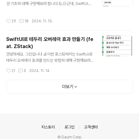
실 아주 유용한 모디파이어에요.스크롤 환경에서 최상단에
션 기초에 대해 구현해보려 합니다 🙋🏻근데, SwiftUI와
서 아래로 드래그 했을 시 새로고침 되는 기능을 아주 손쉽
MVVM을 곁들인.. 거기다 Concurrency도 곁들인~ 사
게 구현해줬으니까요..!! 그런..
실 개념적으로 어려운게 전혀 아니기에 바로 들어가보겠습
작성시간
29
18
2024. 11. 15.
니다! Pagination?페이지네이션은 데이터를 여러 페이지
로 나눠서 다루는 기술이죠.예를 들어, 서버와 통신을해서
게시글을 보여줘야하는 데이터가 무수히 한 만개쯤 많다고
SwiftUI로 테두리 오버레이 효과 만들기 (fe
생각해볼께요.그랬을때 이 데이터를 모두 한번에 다 가져
at. ZStack)
오고 또 보여준다는건 굉장한 성능 낭비일거에요.한 화면
글 내용
에 스크롤을 내리거나 다음 페이지로 넘어가지 않는 이상 1
안녕하세요. 그린입니다 🍏이번 포스팅에서는 SwiftUI로
0개정도만 보여줄 수 있을때 남너지 9990개는 아직 보여
테두리 오버레이 효과를 만드는 방법에 대해 구현해보려고
줄수도 없는데도 들고 있어야 하니까요 🥲 그래서, 페이지
합니다 🙋🏻 SwiftUI로 테두리 오버레이 효과 만들기사실
작성시간
21
5
2024. 11. 14.
네이션을 통해 데이터를 원..
테두리 오버레이 효과라고 하면 어떤건지 감이 안올 수 있
죠!테두리에 쉐도우를 입히거나 어떤 뷰를 오버레이로 까
는것을 말할수도 있고, 너무 사용법이 다양하기에 구현되
더보기
는 결과물을 상상하자니 너무 무궁 무진하죠! 그래서, 먼저
예시를 보이고 이런걸 만들어보려고 한다~ 소개해볼까 합
니다 😃 요런 뷰를 만들어보려고 해요.약간 공책 디자인
같기도하죠?여기서 오늘의 챌린지는 저 초록색 뷰를 테두
리 위에 겹쳐 올리는겁니다.즉, 공책에서도 스프링 부분이
있는데, 어떻게 보면 저 초록색 뷰가 스프링을 표현하는거
의안내
티스토리
로그인
고객센터
라고 보면 될것 같아요. 가장 ..
© Daum Corp.