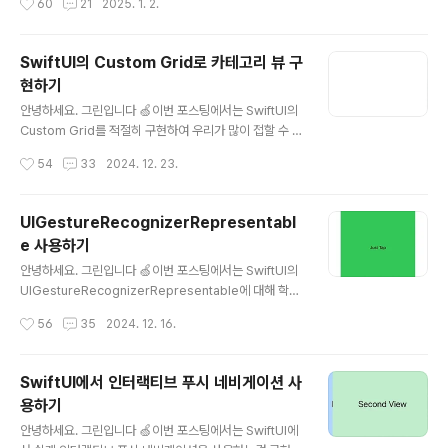
60
21
2025. 1. 2.
요. SwiftUI의 Text에 stroke 적용하기안녕하세요. 그
alse var actio..
린입니다 🍏이번 포스팅에서는 SwiftUI의 Text에 테두리
에 stroke를 넣는 방법에 대해 한번 구현해보겠습니다
SwiftUI의 Custom Grid로 카테고리 뷰 구
🙋🏻 간단하기도 하고 제가 필요해서 한번 모디파이어로
현하기
빼보면서 만green1229.tistory.com 해당 방법에서는
글 내용
SwiftUI Text 자체에 shadow를 적절히 주어 표현했었
안녕하세요. 그린입니다 🍏이번 포스팅에서는 SwiftUI의
는데요.한계가 있었습니다.stroke 두께를 늘릴수록 shad
Custom Grid를 적절히 구현하여 우리가 많이 접할 수 있
ow가 크게 적용되고 그에 따라 사실 상 aliasing, 계단 현
는 카테고리 뷰 시스템을 한번 만들어보려고 합니다
작성시간
54
33
2024. 12. 23.
상으로 디자인이 매끄럽지 못하게 나..
🙋🏻 오늘의 포스팅은 새로운 지식의 습득보다는 실제 많
이 쓰일 수 있는 뷰 개발에 초점을 맞춰 코드가 많습니다
😃 SwiftUI의 Custom Grid로 카테고리 뷰 구현하기그
UIGestureRecognizerRepresentabl
럼 가장 먼저 오늘 어떤걸 구현해볼지 결과물부터 보고 가
e 사용하기
볼까요? 자 요런걸 만드려고 합니다! 일반적인 메인 카테
글 내용
고리와 그 메인 카테고리를 선택하면 나오는 서브 카테고
안녕하세요. 그린입니다 🍏이번 포스팅에서는 SwiftUI의
리의 형태 구조입니다.물론, 카테고리 형태는 정말 다양하
UIGestureRecognizerRepresentable에 대해 학습
겠지만 이렇게 서브 카테고리에 대해서 그리드로 한번 작
해보겠습니다 🙋🏻 UIGestureRecognizerReprese
작성시간
56
35
2024. 12. 16.
업해보려고 합니다.여기서 저는 예시로 우리가 많이 접할
ntable?UIGestureRecognizerRepresentable는
수 있는 회원 정보를 입력하..
이번 WWDC 2024에서 소개되었는데요.iOS 18이상에
서 사용 가능합니다. UIGestureRecognizerReprese
SwiftUI에서 인터랙티브 푸시 네비게이션 사
ntable는 SwiftUI에서 UIKit의 제스처 인식기를 사용할
용하기
수 있게 해주는 프로토콜이에요.우리 UIViewRepresent
글 내용
able이 SwiftUI에서 UIKit의 뷰를 사용할 수 있게 도와주
안녕하세요. 그린입니다 🍏이번 포스팅에서는 SwiftUI에