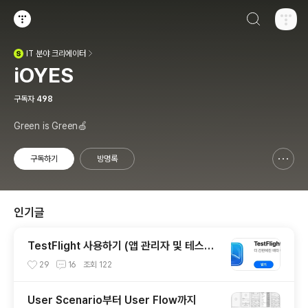
검색하기
티스토리
IT
분야 크리에이터
(새창열림)
iOYES
구독자
498
Green is Green🍏
구독하기
방명록
신고하기 레이어
열기
인기글
TestFlight 사용하기 (앱 관리자 및 테스터
들)
29
16
조회
122
User Scenario부터 User Flow까지