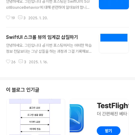
안녕하세요. 그린입니다 🍏이번 포스팅은 SwiftUI의 Scr
ollBounceBehavior에 대해 관련하여 알아보려 합니다
🙋🏻 생각보다 간단하지만 유용한 기능이니 가볍게 봐볼
19
3
2025. 1. 20.
까요? ScrollBounceBehavior?iOS 16.4 이상에서부
터 사용 가능한 타입으로, 스크롤 가능한 뷰가 컨텐츠 끝에
도달했을 때 튀어오르는 방식을 정의합니다. struct Scrol
SwiftUI 스크롤 뷰의 임계값 삽질하기
lBounceBehavior 해당 구조체 타입에는 아래 세가지로
글 내용
기본 정의가 되어 있어요. 1️⃣ automatic - 기본값으로 플
안녕하세요. 그린입니다 🍏이번 포스팅에서는 어떠한 학습
랫폼과 상황에 따라서 적절한 바운스 동작을 자동으로 결
정보 전달보다는 그냥 삽질을 하는 과정과 그걸 기록해보
정2️⃣ always - 컨텐츠 크기와 상관없이 항상 바운스 효과
는 포스팅입니다 🙋🏻 SwiftUI의 스크롤 뷰의 임계값 삽
를 가짐3️⃣ basedOnSize - 컨텐츠 크기에 따라 바운스
26
3
2025. 1. 16.
질하기우선, 아래 코드를 봐볼까요? import SwiftUIstru
효과가 결정 여기서 ..
ct ContentView: View { var body: some View { S
crollView { VStack(spacing: 50) { Rectangle() .fill
(.red) .frame(height: 100) Rectangle() .fill(.green)
.frame(height: 100) Rectangle()..
이 블로그 인기글