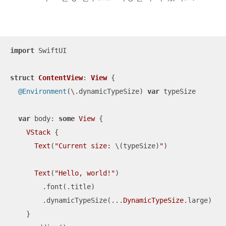
import
 SwiftUI

struct
ContentView
: 
View
{

@Environment
(\.dynamicTypeSize) 
var
 typeSize

var
 body: 
some
View
 {

VStack
 {

Text
(
"Current size: 
\(typeSize)
"
)

Text
(
"Hello, world!"
)

        .font(.title)

        .dynamicTypeSize(
...
DynamicTypeSize
.large)

    }
