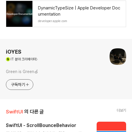
DynamicTypeSize | Apple Developer Doc
umentation
developer.apple.com
로그 정보
iOYES
(새창열림)
IT
분야 크리에이터
Green is Green🍏
구독하기
더보기
SwiftUI
의 다른 글
SwiftUI - ScrollBounceBehavior
글 내용