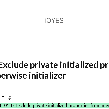
iOYES
iOYES
xclude private initialized p
rwise initializer
다 🍏
E-0502 Exclude private initialized properties from mem