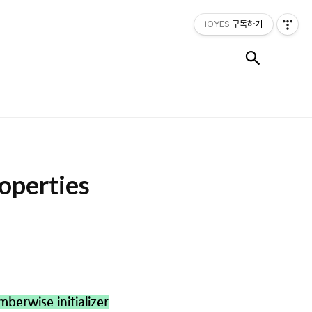
iOYES
구독하기
검색
roperties
berwise initializer