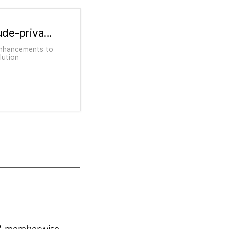
swift-evolution/proposals/0502-exclude-private-from-memberwise-init.md at main · swiftlang/swift-evolution
 enhancements to
lution
memberwise