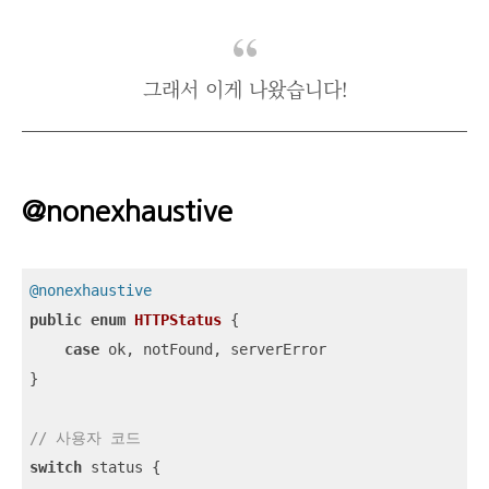
그래서 이게 나왔습니다!
@nonexhaustive
@nonexhaustive
public
enum
HTTPStatus
{

case
 ok, notFound, serverError

}

// 사용자 코드
switch