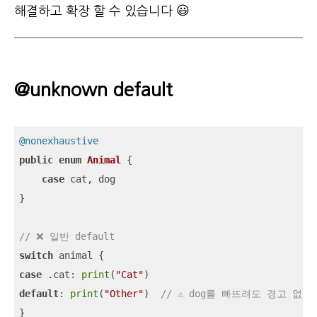
해결하고 확장 할 수 있습니다 😃
@unknown default
@nonexhaustive
public
enum
Animal
{

case
 cat, dog

}

// ❌ 일반 default
switch
case
 .cat: 
print
(
"Cat"
default
: 
print
(
"Other"
)  
// ⚠️ dog를 빠뜨려도 경고 없음
}
