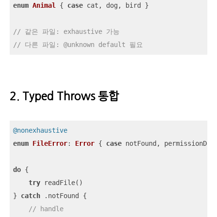
enum
Animal
{ 
case
 cat, dog, bird }

// 같은 파일: exhaustive 가능
// 다른 파일: @unknown default 필요
2. Typed Throws 통합
@nonexhaustive
enum
FileError
: 
Error
{ 
case
 notFound, permissionDeni
do
 {

try
 readFile()

} 
catch
 .notFound {

// handle