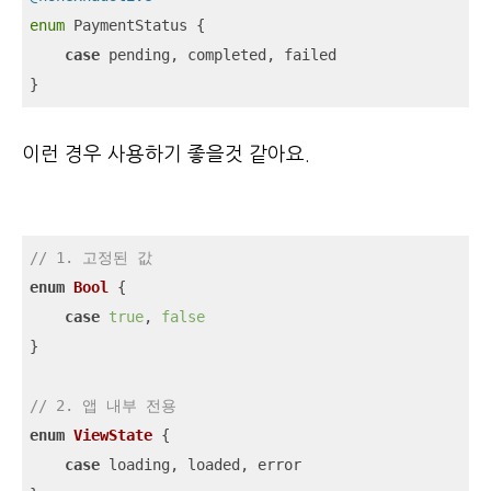
enum
 PaymentStatus {

case
 pending, completed, failed

}
이런 경우 사용하기 좋을것 같아요.
// 1. 고정된 값
enum
Bool
{

case
true
, 
false
}

// 2. 앱 내부 전용
enum
ViewState
{

case
 loading, loaded, error
