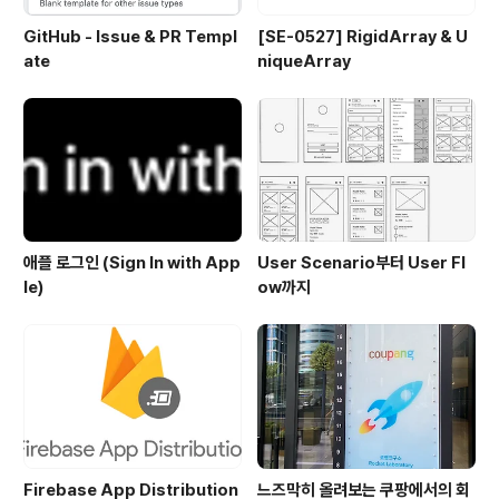
GitHub - Issue & PR Templ
[SE-0527] RigidArray & U
ate
niqueArray
애플 로그인 (Sign In with App
User Scenario부터 User Fl
le)
ow까지
Firebase App Distribution
느즈막히 올려보는 쿠팡에서의 회