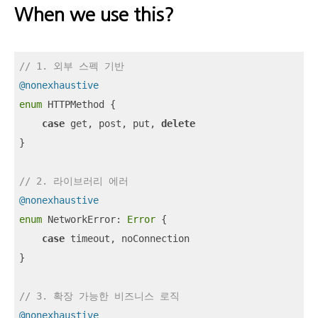
When we use this?
// 1. 외부 스펙 기반
@nonexhaustive
enum
 HTTPMethod {

case
 get, post, put, 
delete
}

// 2. 라이브러리 에러
@nonexhaustive
enum
 NetworkError: 
Error
 {

case
 timeout, noConnection

}

// 3. 확장 가능한 비즈니스 로직
@nonexhaustive