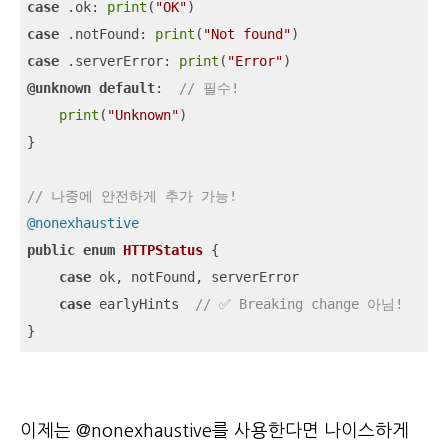
case
 .ok: 
print
(
"OK"
case
 .notFound: 
print
(
"Not found"
case
 .serverError: 
print
(
"Error"
@unknown
default
:  
// 필수!
print
(
"Unknown"
)

}

// 나중에 안전하게 추가 가능!
@nonexhaustive
public
enum
HTTPStatus
{

case
 ok, notFound, serverError

case
 earlyHints  
// ✅ Breaking change 아님!
}
이제는 @nonexhaustive를 사용한다면 나이스하게