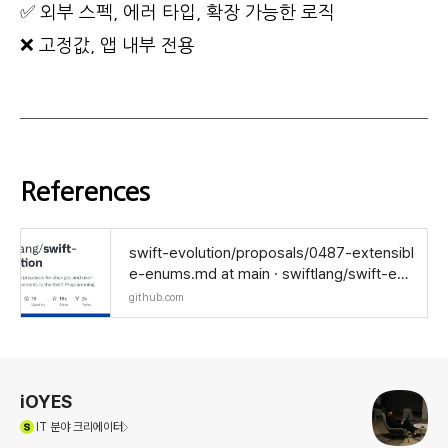
✅ 외부 스펙, 에러 타입, 확장 가능한 로직
❌ 고정값, 앱 내부 전용
References
swift-evolution/proposals/0487-extensibl
e-enums.md at main · swiftlang/swift-evo
lution
github.com
로그 정보
iOYES
(새창열림)
IT
분야 크리에이터