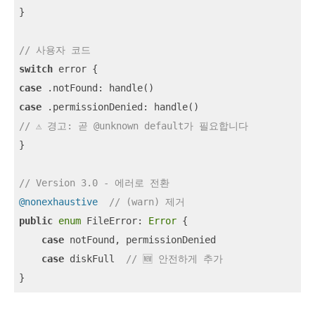
}

// 사용자 코드
switch
case
case
// ⚠️ 경고: 곧 @unknown default가 필요합니다
}

// Version 3.0 - 에러로 전환
@nonexhaustive
// (warn) 제거
public
enum
 FileError: 
Error
 {

case
 notFound, permissionDenied

case
 diskFull  
// 🆕 안전하게 추가
}