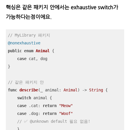
핵심은 같은 패키지 안에서는 exhaustive switch가
가능하다는점이에요.
// MyLibrary 패키지
@nonexhaustive
public
enum
Animal
{

case
 cat, dog

}

// 같은 패키지 안
func
describe
(
_
animal
: 
Animal
)
 -> 
String
 {

switch
 animal {

case
 .cat: 
return
"Meow"
case
 .dog: 
return
"Woof"
// ✅ @unknown default 필요 없음!
    }
