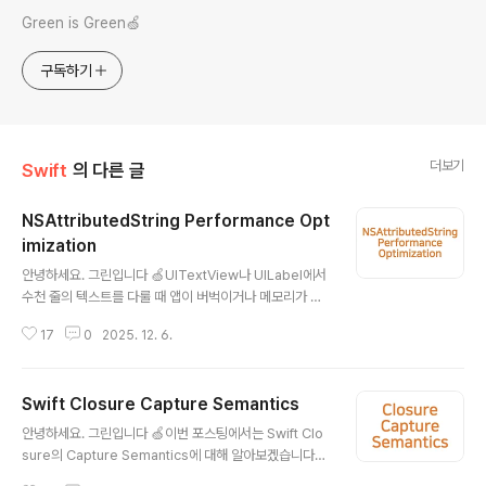
Green is Green🍏
구독하기
더보기
Swift
의 다른 글
NSAttributedString Performance Opt
imization
글 내용
안녕하세요. 그린입니다 🍏UITextView나 UILabel에서
수천 줄의 텍스트를 다룰 때 앱이 버벅이거나 메모리가 터
지는 경험 있으신가요?이번 포스팅에서는 NSAttributed
17
0
2025. 12. 6.
String의 성능 최적화에 대해 다뤄보겠습니다. Apple 엔
지니어의 공식 답변을 토대로 방법들을를 정리해봤어요.At
tribute Dictionary는 자동으로 중복 제거가장 먼저 알아
Swift Closure Capture Semantics
야 할 사실은 NSAttributedString은 내부적으로 동일한
글 내용
attribute dictionary를 자동으로 uniquify합니다.Appl
안녕하세요. 그린입니다 🍏이번 포스팅에서는 Swift Clo
e 엔지니어의 공식 답변2015년, Apple의 TextKit 엔지
sure의 Capture Semantics에 대해 알아보겠습니다
니어 Aki Inoue가 공식 확인해준 대목이 있습니다. Mem
🙋🏻 기본 문법은 모두 알고 계실테니, 실제로 헷갈리는 심