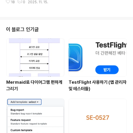
ory optimization of NSAttributedStringD..
18
0
2025. 11. 15.
화 내용들만 집중적으로 다뤄볼게요!Reference vs Valu
e: 캡처 시점의 차이기본 동작Swift 클로저는 기본적으로
외부 변수에 대한 참조를 캡처하며, 이 참조는 클로저가 실
제로 실행되는 시점에 평가됩니다.var counter = 0let cl
osure = { print(counter) }counter = 10closure() //
이 블로그 인기글
10 출력 (0이 아님!) 클로저 생성 시점이 아닌 실행 시점의
값이 사용됩니다.Capture List로 값 복사하기캡처 리스
트를 사용하면 클로저 생성 시점의 값을 캡처할 수 있습니..
Mermaid로 다이어그램 편하게
TestFlight 사용하기 (앱 관리자
그리기
및 테스터들)