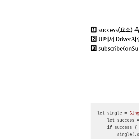
1️⃣ success(요소
2️⃣ UI에서 Driv
3️⃣ subscribe(on
let
 single 
=
Sin
let
 success 
if
 success {

        singl