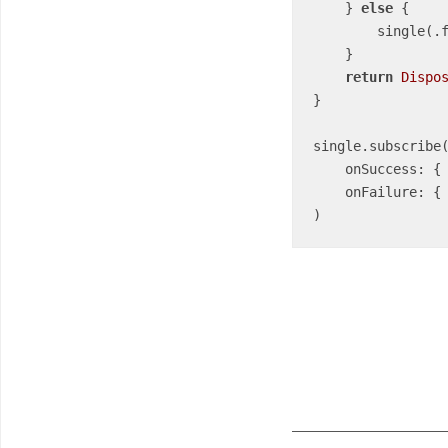
    } 
else
 {

        singl
    }

return
Dispo
}

single.subscribe(
    onSuccess: {
    onFailure: {
)