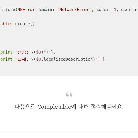
e(.failure(
NSError
(domain: 
"NetworkError"
, code: 
-
1
, userIn
sables
.create()



 
print
(
"성공: 
\(
$0
)
"
) },

 
print
(
"실패: 
\(
$0
.localizedDescription)
"
) }

다음으로 Completable에 대해 정리해볼께요.