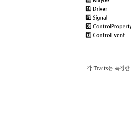
4️⃣ Driver
5️⃣ Signal
6️⃣ ControlPropert
7️⃣ ControlEvent
각 Traits는 특정