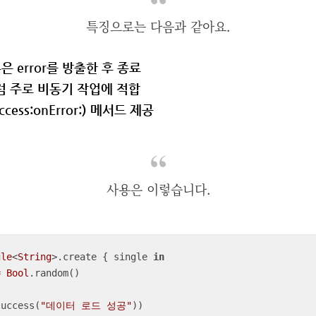
특징으로는 다음과 같아요.
) 혹은 error를 방출한 후 종료
er처럼 주로 비동기 작업에 적합
Success:onError:) 메서드 제공
사용은 이렇습니다.
gle
<
String
>.create { single 
in
=
Bool
.random()

e(.success(
"데이터 로드 성공"
))
