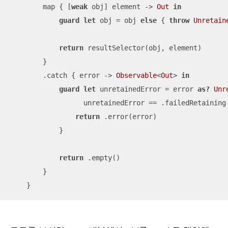
        map { [
weak
 obj] element -> 
Out
in
guard
let
 obj 
=
 obj 
else
 { 
throw
Unretain
return
 resultSelector(obj, element)

        }

        .catch { error -> 
Observable
<
Out
> 
in
guard
let
 unretainedError 
=
 error 
as?
Unr
                  unretainedError 
==
 .failedRetaining
return
 .error(error)

            }

return
 .empty()

        }

    }