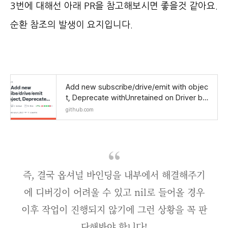
3번에 대해선 아래 PR을 참고해보시면 좋을것 같아요.
순환 참조의 발생이 요지입니다.
Add new subscribe/drive/emit with objec
t, Deprecate withUnretained on Driver by f
reak4pc · Pull Request #2290 · ReactiveX/
github.com
RxSw
즉, 결국 옵셔널 바인딩을 내부에서 해결해주기
에 디버깅이 어려울 수 있고 nil로 들어올 경우
이후 작업이 진행되지 않기에 그런 상황을 꼭 판
단해봐야 합니다!