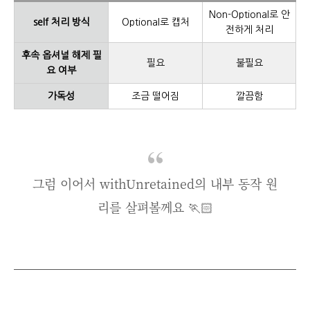
Non-Optional로 안
self 처리 방식
Optional로 캡처
전하게 처리
후속 옵셔널 해제 필
필요
불필요
요 여부
가독성
조금 떨어짐
깔끔함
그럼 이어서 withUnretained의 내부 동작 원
리를 살펴볼께요 🏃🏻