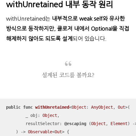
withUnretained 내부 동작 원리
withUnretained는
내부적으로 weak self와 유사한
방식으로 동작하지만, 클로저 내에서 Optional을 직접
해제하지 않아도 되도록 설계
되어 있습니다.
설계된 코드를 볼까요?
public
func
withUnretained
<
Object
: 
AnyObject
, 
Out
>(

_
obj
: 
Object
,

resultSelector
: 
@escaping
 (
Object
, 
Element
) -
    )
 -> 
Observable
<
Out
> {
