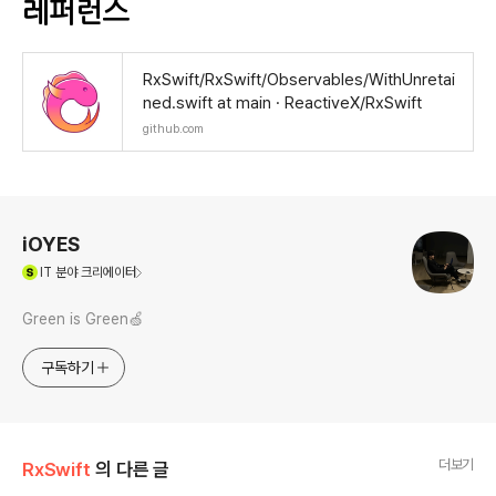
레퍼런스
RxSwift/RxSwift/Observables/WithUnretai
ned.swift at main · ReactiveX/RxSwift
github.com
로그 정보
iOYES
(새창열림)
IT
분야 크리에이터
Green is Green🍏
구독하기
더보기
RxSwift
의 다른 글