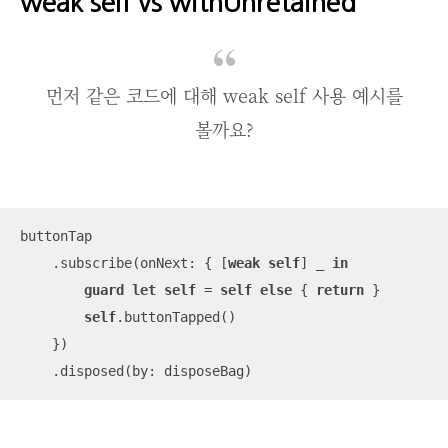
weak self vs withUnretained
먼저 같은 코드에 대해 weak self 사용 예시를
볼까요?
buttonTap

    .subscribe(onNext: { [
weak
self
] 
_
in
guard
let
self
=
self
else
 { 
return
 }

self
.buttonTapped()

    })

    .disposed(by: disposeBag)