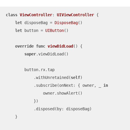
class
ViewController
: 
UIViewController
{

let
 disposeBag 
=
DisposeBag
()

let
 button 
=
UIButton
()

override
func
viewDidLoad
()
 {

super
.viewDidLoad()

        button.rx.tap

            .withUnretained(
self
)

            .subscribe(onNext: { owner, 
_
in
                owner.showAlert()

            })

            .disposed(by: disposeBag)

    }
