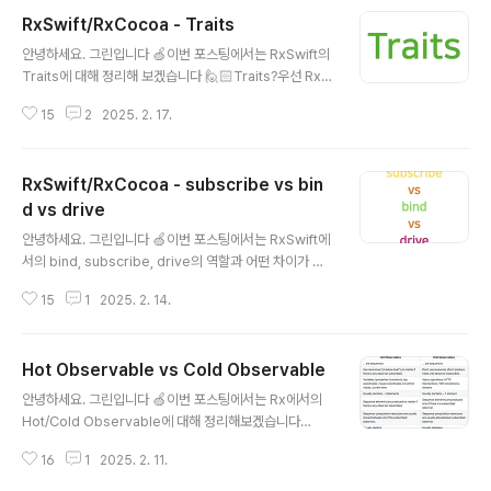
RxSwift/RxCocoa - Traits
글 내용
안녕하세요. 그린입니다 🍏이번 포스팅에서는 RxSwift의
Traits에 대해 정리해 보겠습니다 🙋🏻Traits?우선 RxS
wift에서 Observable은 매우 유용한 스트림이지만, 때
15
2
2025. 2. 17.
로는 특정한 액션을 강제하고 싶을때가 있을 수 있습니다.
Traits이 이런 특정한 패턴을 따르는 Observable의 변
형으로 그 역할을 해줍니다.즉, Observable로는 원래 o
RxSwift/RxCocoa - subscribe vs bin
nNext, onError, onCompleted 등을 다 처리했다면 T
raits은 필요한것만 처리할 수 있죠. RxSwift와 RxCoco
d vs drive
글 내용
a에서는 다음과 같은 Traits들을 제공합니다 😃 1️⃣ Singl
안녕하세요. 그린입니다 🍏이번 포스팅에서는 RxSwift에
e2️⃣ Completable3️⃣ Maybe4️⃣ Driver5️⃣ Signal6️⃣
서의 bind, subscribe, drive의 역할과 어떤 차이가 있
ControlProperty7️⃣ Cont..
는지에 대해 알아보겠습니다 🙋🏻오늘 정리해볼 이 subs
15
1
2025. 2. 14.
cribe, bind, drive는 각각 목적과 특징이 다르기에 적절
히 사용하는것이 좋습니다. 그렇기에 이 세가지에 대해 차
이점을 확실히 알고 어떤 상황에서 어떤걸 사용할지 체크
Hot Observable vs Cold Observable
해보죠! 👯‍♂️ 그전에 하나 짚고 가볼께요. RxSwift에서의
글 내용
핵심 개념은 Observable과 Observer죠.여기서 Obs
안녕하세요. 그린입니다 🍏이번 포스팅에서는 Rx에서의
ervable은 데이터를 방출하는 스트림이고, Observer는
Hot/Cold Observable에 대해 정리해보겠습니다
방출된 데이터를 수신하고 처리하는 객체 역할을 합니다.
🙋🏻 먼저, RxSwift에서 Observabled은 데이터 스트
이 두 개념을 통해서 우리는 반응형 프로그래밍을 구현하
16
1
2025. 2. 11.
림을 다루는 핵심적인 요소이며, Observable의 성격에
는것이죠.여기서 subscribe, bind..
따라서 Hot / Cold 종류로 나눠지게 됩니다.이 두가지는