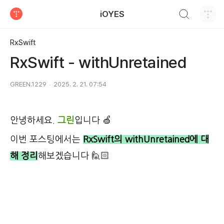
검색하기
iOYES
티스토리
RxSwift
RxSwift - withUnretained
GREEN.1229
2025. 2. 21. 07:54
안녕하세요.
그린
입니다 🍏
이번 포스팅에서는
RxSwift의 withUnretained에 대
해 정리
해보겠습니다 🙋🏻