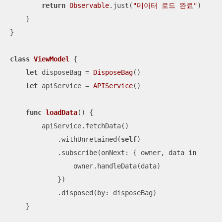
return
Observable
.just(
"데이터 로드 완료"
)

    }

}

class
ViewModel
{

let
 disposeBag 
=
DisposeBag
()

let
 apiService 
=
APIService
()

func
loadData
()
 {

        apiService.fetchData()

            .withUnretained(
self
)

            .subscribe(onNext: { owner, data 
in
                owner.handleData(data)

            })

            .disposed(by: disposeBag)

    }
