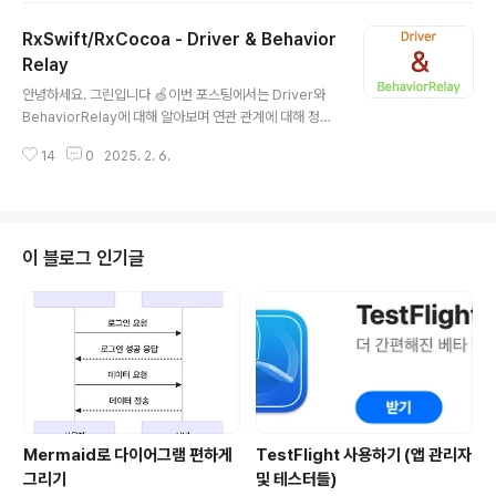
구독 시점과 데이터 생성 방식에 따라 차이를 가지고 있어
RxSwift/RxCocoa - Driver & Behavior
요 🤔 그래서, 이번 포스팅에서는 Hot / Cold Observa
ble의 개념부터 내부 동작 방식과 성능적인 부분 그리고
Relay
글 내용
예시까지 한번 담아보겠습니다! Hot ObservableHot O
안녕하세요. 그린입니다 🍏이번 포스팅에서는 Driver와
bservable은 구독자가 추가되더라도 기존 스트림을 공
BehaviorRelay에 대해 알아보며 연관 관계에 대해 정리
유하는 Observable입니다.즉, 데이터 생성이 특정 이벤
해보겠습니다 🙋🏻 그전에, BehaviorRelay에 대해 알고
트나 외부 트리거에 의해 시작되며, 구독자가..
14
0
2025. 2. 6.
있는것이 더 편리해요. RxSwift - BehaviorSubject v
s BehaviorRelay안녕하세요. 그린입니다 🍏이번 포스
팅은 RxSwift에서 BehaviorSubject와 BehaviorRel
ay의 차이에 대해 학습해보겠습니다 🙋🏻 RxSwift를 사
용하여 상태를 관리할 때 두 개념 모두 자주 사용되는데요.
이 블로그 인기글
두green1229.tistory.com 해당 포스팅을 사전에 먼저
보시는게 좋습니다 😃DriverDriver는 RxCocoa에서
제공하는 특수한 Observable 타입으로, 주로 UI 바..
Mermaid로 다이어그램 편하게
TestFlight 사용하기 (앱 관리자
그리기
및 테스터들)