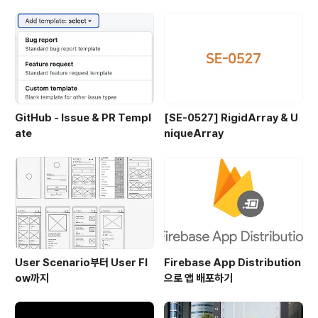
GitHub - Issue & PR Templ
[SE-0527] RigidArray & U
ate
niqueArray
User Scenario부터 User Fl
Firebase App Distribution
ow까지
으로 앱 배포하기