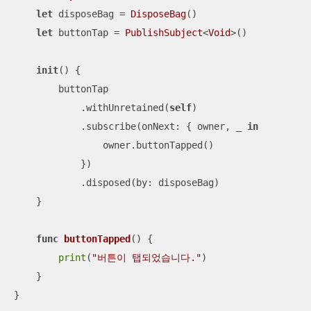
let
 disposeBag 
=
DisposeBag
()

let
 buttonTap 
=
PublishSubject
<
Void
>()

init
()
 {

        buttonTap

            .withUnretained(
self
)

            .subscribe(onNext: { owner, 
_
in
                owner.buttonTapped()

            })

            .disposed(by: disposeBag)

    }

func
buttonTapped
()
 {

print
(
"버튼이 탭되었습니다."
)

    }

}