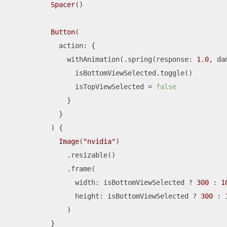
Spacer
()

Button
(

            action: {

              withAnimation(.spring(response: 
1.0
, da
                isBottomViewSelected.toggle()

                isTopViewSelected 
=
false
              }

            }

          ) {

Image
(
"nvidia"
)

              .resizable()

              .frame(

                width: isBottomViewSelected 
?
300
 : 
1
                height: isBottomViewSelected 
?
300
 : 
              )

          }
