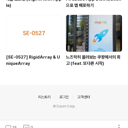
le)
으로 앱 배포하기
[SE-0527] RigidArray & U
느즈막히 올려보는 쿠팡에서의 회
niqueArray
고 (feat. 또다른 시작)
의안내
티스토리
로그인
고객센터
© Daum Corp.
15
0