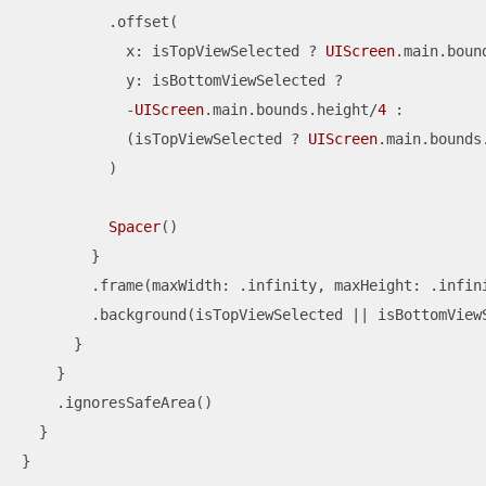
          .offset(

            x: isTopViewSelected 
?
UIScreen
.main.boun
            y: isBottomViewSelected 
?
-
UIScreen
.main.bounds.height
/
4
 :

            (isTopViewSelected 
?
UIScreen
.main.bounds
          )

Spacer
()

        }

        .frame(maxWidth: .infinity, maxHeight: .infini
        .background(isTopViewSelected 
||
 isBottomView
      }

    }

    .ignoresSafeArea()

  }

}