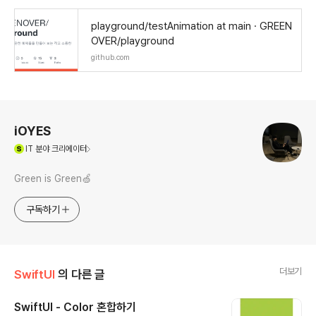
playground/testAnimation at main · GREEN
OVER/playground
github.com
로그 정보
iOYES
(새창열림)
IT
분야 크리에이터
Green is Green🍏
구독하기
더보기
SwiftUI
의 다른 글
SwiftUI - Color 혼합하기
글 내용