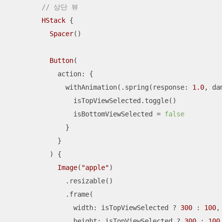
// 상단 뷰
HStack
 {

Spacer
()

Button
(

            action: {

              withAnimation(.spring(response: 
1.0
, da
                isTopViewSelected.toggle()

                isBottomViewSelected 
=
false
              }

            }

          ) {

Image
(
"apple"
)

              .resizable()

              .frame(

                width: isTopViewSelected 
?
300
 : 
100
,

                height: isTopViewSelected 
?
300
 : 
100