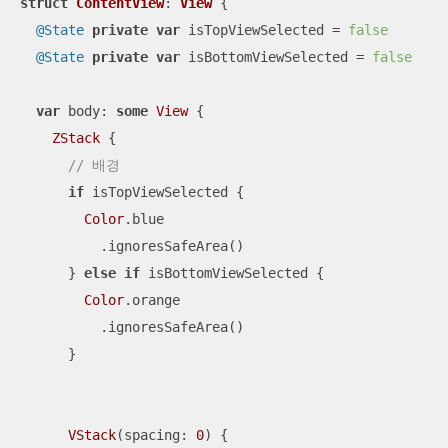
struct
ContentView
: 
View
{

@State
private
var
 isTopViewSelected 
=
false
@State
private
var
 isBottomViewSelected 
=
false
var
 body: 
some
View
 {

ZStack
 {

// 배경
if
 isTopViewSelected {

Color
.blue

          .ignoresSafeArea()

      } 
else
if
 isBottomViewSelected {

Color
.orange

          .ignoresSafeArea()

      }

VStack
(spacing: 
0
) {
