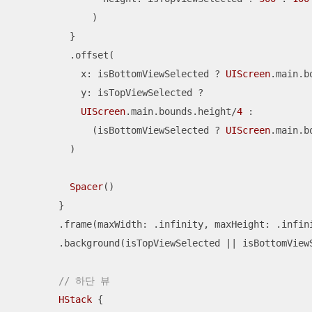
              )

          }

          .offset(

            x: isBottomViewSelected 
?
UIScreen
.main.b
            y: isTopViewSelected 
?
UIScreen
.main.bounds.height
/
4
 :

              (isBottomViewSelected 
?
UIScreen
.main.b
          )

Spacer
()

        }

        .frame(maxWidth: .infinity, maxHeight: .infini
        .background(isTopViewSelected 
||
 isBottomView
// 하단 뷰
HStack
 {
