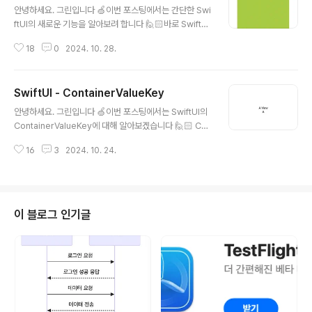
안녕하세요. 그린입니다 🍏이번 포스팅에서는 간단한 Swi
ftUI의 새로운 기능을 알아보려 합니다 🙋🏻바로 SwiftUI
에서 색상을 적용시키는 Color를 사용할때 새로 나온 mix
18
0
2024. 10. 28.
메서드를 이용해 컬러를 혼합하여 새로운 컬러를 도출해내
보는것이죠! 정말 간단히 바로 알아볼까요? Color mix우
선 기본적으로 Color 타입을 간단히 짚고 넘어가볼께
SwiftUI - ContainerValueKey
요. Color는 SwiftUI에서 색상을 표현하는 구조체입니
글 내용
다. @frozenstruct Color 표현하는 방식으로는 에셋 카
안녕하세요. 그린입니다 🍏이번 포스팅에서는 SwiftUI의
탈로그에서 색상을 로드하거나, RGB 값을 넣거나 색조, 채
ContainerValueKey에 대해 알아보겠습니다 🙋🏻 Con
도, 밝기 등을 지정하여 편하게 표현할 수 있어요. let aqu
tainerValueKeyiOS 18에서 나온 개념으로 컨테이너 값
a = Color("aqua")let skyBlue = Color(red: 0.462
16
3
2024. 10. 24.
에 접근하기 위한 키입니다. protocol ContainerValue
7, green: 0...
Key 익숙한 PreferenceKey처럼 프로토콜이며 비슷하
지만, 조금 다른 차이가 있어요. 조금 더 차이를 짚어볼까
요? PreferenceKey는 특정 뷰에서 계산된 값을 뷰에 전
달하는 역할로 많이 쓰이죠.즉 데이터는 자식 뷰에서 상위
이 블로그 인기글
뷰로 전파됩니다.레이아웃의 정보를 전파하거나 여러 하위
뷰에서 데이터들을 모아서 상위 뷰에서 처리할 때 많이 사
용하죠. struct SizePreferenceKey: PreferenceKe
y { static..