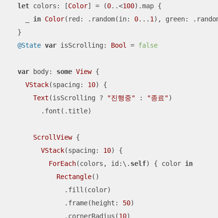
let
 colors: [
Color
] 
=
 (
0
..<
100
).map {

_
in
Color
(red: .random(in: 
0
...
1
), green: .rando
  }

@State
var
 isScrolling: 
Bool
=
false
var
 body: 
some
View
 {

VStack
(spacing: 
10
) {

Text
(isScrolling 
?
"진행중"
 : 
"종료"
)

        .font(.title)

ScrollView
 {

VStack
(spacing: 
10
) {

ForEach
(colors, id:\.
self
) { color 
in
Rectangle
()

              .fill(color)

              .frame(height: 
50
)

              .cornerRadius(
10
)
