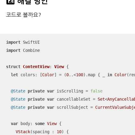
2️⃣ 해결 방안
코드로 볼까요?
import
import
 Combine

struct
ContentView
: 
View
{

let
 colors: [
Color
] 
=
 (
0
..<
100
).map { 
_
in
Color
(re
@State
private
var
 isScrolling 
=
false
@State
private
var
 cancellableSet 
=
Set
<
AnyCancella
@State
private
var
 scrollSubject 
=
CurrentValueSubj
var
 body: 
some
View
 {

VStack
(spacing : 
10
) {
