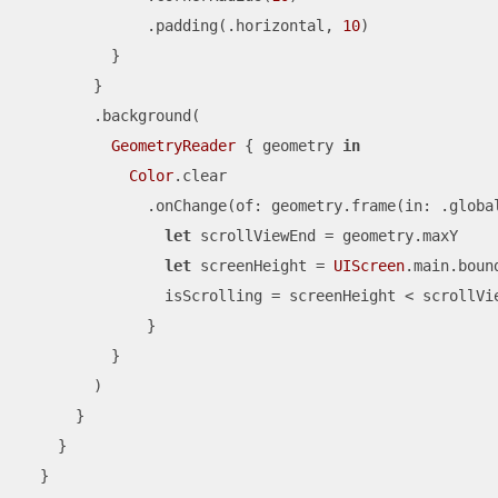
              .padding(.horizontal, 
10
)

          }

        }

        .background(

GeometryReader
 { geometry 
in
Color
.clear

              .onChange(of: geometry.frame(in: .globa
let
 scrollViewEnd 
=
 geometry.maxY

let
 screenHeight 
=
UIScreen
.main.bound
                isScrolling 
=
 screenHeight 
<
 scrollVie
              }

          }

        )

      }

    }

  }
