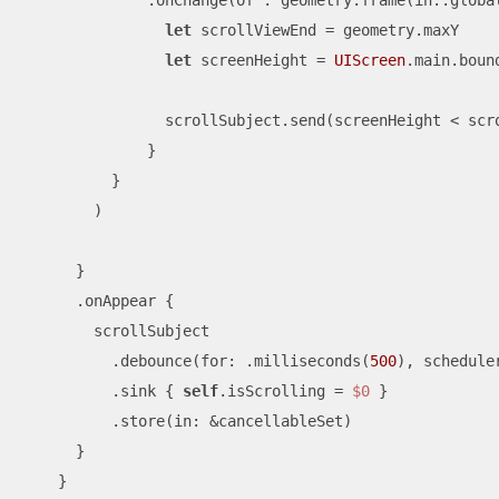
let
 scrollViewEnd 
=
 geometry.maxY

let
 screenHeight 
=
UIScreen
.main.bound
                scrollSubject.send(screenHeight 
<
 scr
              }

          }

        )

      }

      .onAppear {

        scrollSubject

          .debounce(for: .milliseconds(
500
), schedule
          .sink { 
self
.isScrolling 
=
$0
 }

          .store(in: 
&
cancellableSet)

      }

    }
