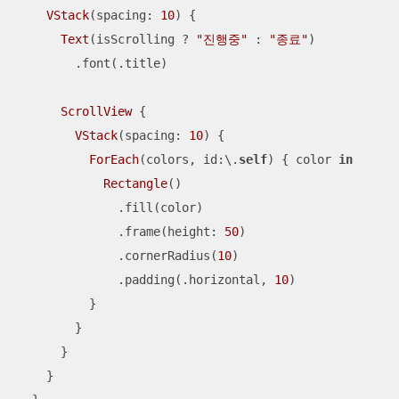
VStack
(spacing: 
10
) {

Text
(isScrolling 
?
"진행중"
 : 
"종료"
)

        .font(.title)

ScrollView
 {

VStack
(spacing: 
10
) {

ForEach
(colors, id:\.
self
) { color 
in
Rectangle
()

              .fill(color)

              .frame(height: 
50
)

              .cornerRadius(
10
)

              .padding(.horizontal, 
10
)

          }

        }

      }

    }
