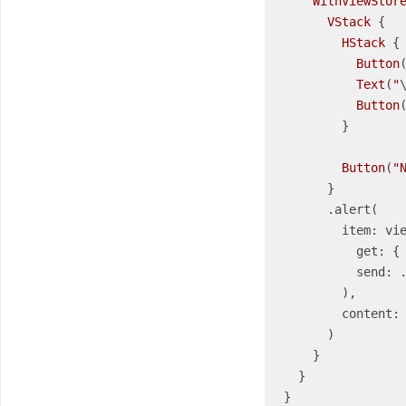
WithViewStor
VStack
 {

HStack
 {

Button
Text
(
"
Button
        }

Button
(
"
      }

      .alert(

        item: viewStore.binding(

          get: {
          send: .factAlertDismissed

        ),

        content
      )

    }

  }

}
