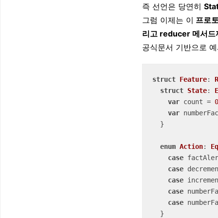
즉 선언은 당연히
St
그럼 이제는 이
프로토콜
리고 reducer 메
공식문서 기반으로 예
struct
Feature
: 
struct
State
: 
var
 count 
=
var
 numberFa
  }

enum
Action
: 
E
case
 factAler
case
 decremen
case
 incremen
case
 numberFa
case
 numberF
  }
