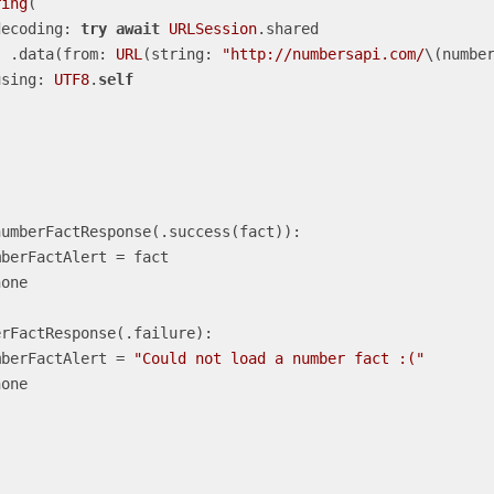
ring
(

              decoding: 
try
await
URLSession
.shared

                  .data(from: 
URL
(string: 
"http://numbersapi.com/
\(numbe
              using: 
UTF8
.
self
numberFactResponse(.success(fact)):

e.numberFactAlert 
=
 fact

one

rFactResponse(.failure):

e.numberFactAlert 
=
"Could not load a number fact :("
one
