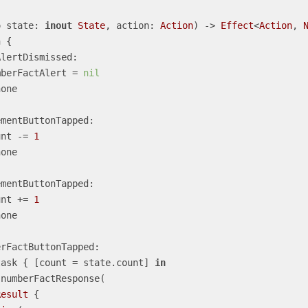
o
state
: 
inout
State
, 
action
: 
Action
)
 -> 
Effect
<
Action
, 
 {

lertDismissed:

e.numberFactAlert 
=
nil
one

mentButtonTapped:

count 
-=
1
one

mentButtonTapped:

count 
+=
1
one

rFactButtonTapped:

task { [count 
=
 state.count] 
in
.numberFactResponse(

Result
 { 
