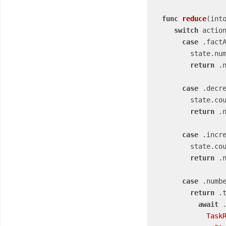
func
reduce
(
int
switch
 action
case
 .factA
        stat
return
 .n
case
 .decre
        state.
return
 .n
case
 .incre
        state.
return
 .n
case
 .numbe
return
 .
await
 
Task