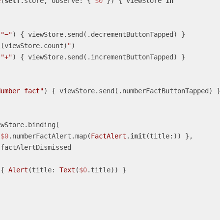
e
(
self
.store, observe: { 
$0
 }) { viewStore 
in
(
"−"
) { viewStore.send(.decrementButtonTapped) }

\(viewStore.count)
"
)

(
"+"
) { viewStore.send(.incrementButtonTapped) }

Number fact"
) { viewStore.send(.numberFactButtonTapped) }
 
$0
.numberFactAlert.map(
FactAlert
.
init
(title:)) },

: { 
Alert
(title: 
Text
(
$0
.title)) }
