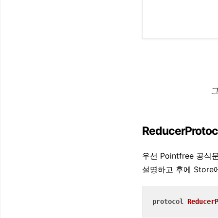
그
ReducerProtoc
우선 Pointfree
설명하고 후에 Stor
protocol
Reducer