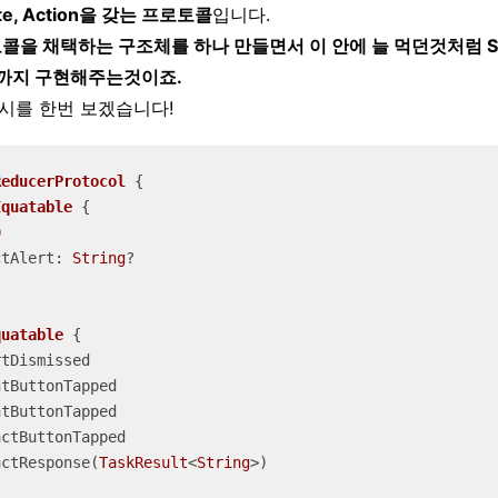
ate, Action을 갖는 프로토콜
입니다.
을 채택하는 구조체를 하나 만들면서 이 안에 늘 먹던것처럼 State, 
서드까지 구현해주는것이죠.
시를 한번 보겠습니다!
ReducerProtocol
{

Equatable
{

0
ctAlert: 
String
?

quatable
{

tDismissed

tButtonTapped

tButtonTapped

ctButtonTapped

actResponse(
TaskResult
<
String
>)
