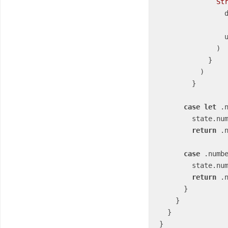
St
  
  
              )

            }

          )

        }

case
let
 .
        stat
return
 .n
case
 .numbe
        stat
return
 .n
      } 

    }

  }

}