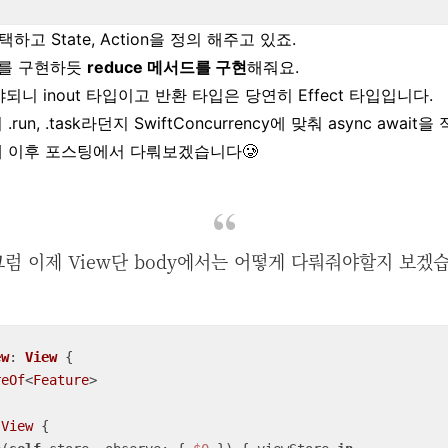
고 State, Action을 정의 해주고 있죠.
상수를 구현하듯
reduce 메서드를 구현
해줘요.
야되니 inout 타입이고 반환 타입은 당연히 Effect 타입입니다.
un, .task라던지 SwiftConcurrency에 맞춰 async awa
에 이후 포스팅에서 다뤄보겠습니다🥲
럼 이제 View단 body에서는 어떻게 다뤄줘야할지 보겠
ew
: 
View
{

reOf
<
Feature
>

View
 {
