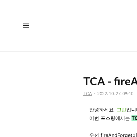
메뉴
TCA - 
TCA
2022. 10. 27. 09:40
안녕하세요.
그
린
입니
이번 포스팅에서는
T
우선 fireAndForg