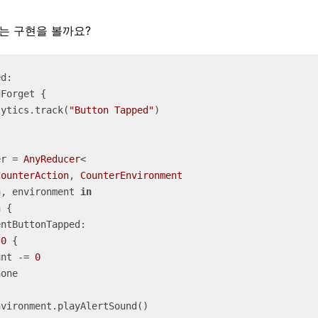
는 구현을 볼까요?
d:

Forget {

lytics.track(
"Button Tapped"
)

er 
=
AnyReducer
<

CounterAction
, 
CounterEnvironment
n, environment 
in
 {

ntButtonTapped:

0
 {

count 
-=
0
one

nvironment.playAlertSound()
