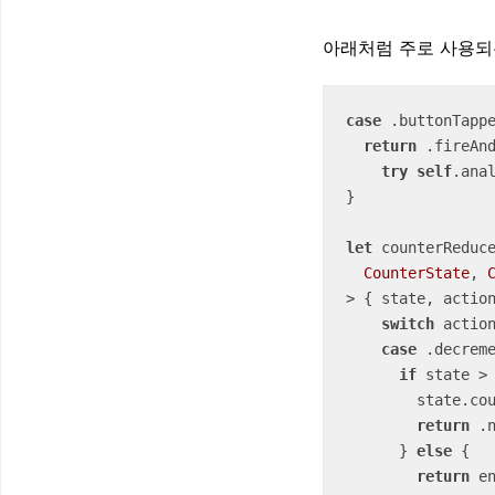
아래처럼 주로 사용되
case
 .buttonTappe
return
 .fireAnd
try
self
.ana
}

let
 counterReduc
CounterState
, 
> { state, actio
switch
 action
case
 .decreme
if
 state 
>
        state.
return
 .n
      } 
else
 {

return
 e