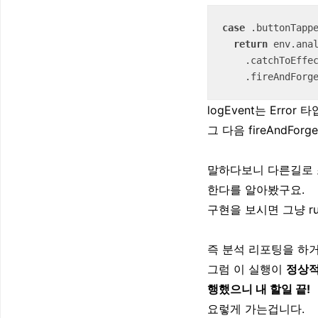
case
 .buttonTappe
return
 env.anal
    .catchToEffect()

    .fireAndForg
logEvent는 Error
그 다음 fireAndFor
말하다보니 다른길로 조
한다를 알아봤구요.
구현을 보시면 그냥 r
즉 분석 리포팅을 하
그럼 이 실행이
정상적
행했으니 내 할일 끝!
요렇게 가는겁니다.