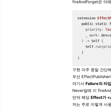
fireAndForget은 
extension
Effect
public
static
priority
: 
Ta
_
work
: 
@esc
  )
 -> 
Self
 {

Self
.run(pri
  }

}
구현 아주 증말 간단해
우선 EffectPublis
여기서
Failure의 타
Never일때 이 fireA
만약 해당
Effect가 
저는 주로 이렇게 사용