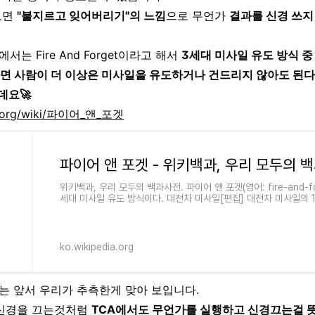
보면
"불지르고 잊어버리기"의 느낌
으로 무언가
결과를 신경 쓰지
는 Fire And Forget이라고 해서
3세대 미사일 유도 방식 중
나면 사람이 더 이상은 미사일을 유도하거나 건드리지 않아도 된다
데요🚀
dia.org/wiki/파이어_앤_포겟
파이어 앤 포겟 - 위키백과, 우리 모두의 
위키백과, 우리 모두의 백과사전. 파이어 앤 포겟(영어: fire-and-forg
세대 미사일 유도 방식이다. 대전차 미사일[편집] 대전차 미사일의 
MCLOS(Manual Command to Line of Sight) 방식을 사용
ko.wikipedia.org
는 앞서 우리가 추측한게 맞아 보입니다.
 신경을 끄는것처럼
TCA에서도 무언가를 실행하고 신경끄는걸 