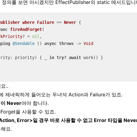
아래 정의를 보면 아시겠지만 EffectPublisher의 static 메서드입니
Publisher
where
Failure
 == 
Never
{

func
fireAndForget
(

skPriority
? 
=
nil
,

aping
@Sendable
 () 
async
throws
 -> 
Void
ority: priority) { 
_
in
try?
await
 work() }

요..
her에 제네릭하게 들어오는 두녀석 Action과 Failure가 있죠.
입이 Never
여야 합니다.
ndForget을 사용할 수 있죠.
<Action, Error>일 경우 바로 사용할 수 없고 Error 타입을 Nev
해요.