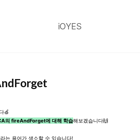
iOYES
iOYES
fireAndForget
다🍏
CA의 fireAndForget에 대해 학습
해보겠습니다🙌
et이라는 용어가 생소할 수 있습니다!