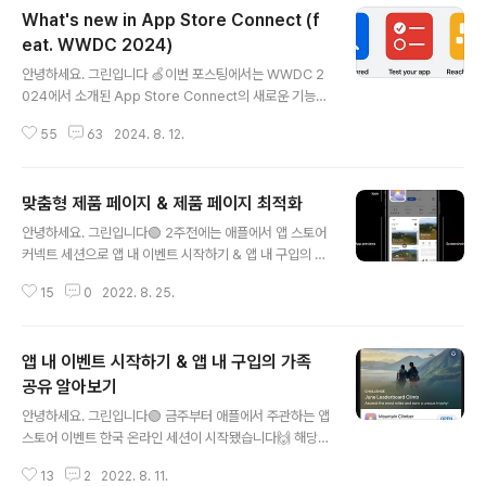
What's new in App Store Connect (f
간단히 테스트 플라이트가 뭔지 알아보고 갈까요? TestFli
ght 줄여서 일명 테플은 App Store에 릴리즈하기 전에
eat. WWDC 2024)
글 내용
테스터들을 초대해 앱 및 앱 클립들을 테스트하고 피드백
안녕하세요. 그린입니다 🍏이번 포스팅에서는 WWDC 2
을 얻을 수 있도록 제공해주는 도구입니다. 최대 공개 링크
024에서 소개된 App Store Connect의 새로운 기능에
를 공유해 테스터들을 10,000명까지 초대할 수 있으며 한
대해 알아보겠습니다 🙋🏻 전반적으로 앱 노출, 테스트, 마
번에 최대 100개의 앱을 테스트할 수 있습니다. 업로드된
55
63
2024. 8. 12.
케팅을 위해 앱 스토어 커넥트에 어떤 기능이 추가되었는
앱 빌드는 90일..
지 알아보려해요. ✅ 앱 스토어의 추천 항목으로 선정될 수
있게 하는 방법✅ 맞춤 생성된 마케팅 에셋을 사용해 주요
맞춤형 제품 페이지 & 제품 페이지 최적화
이벤트를 공유하는 방법✅ 맞춤형 제품 페이지에서 앱 내
글 내용
특정 콘텐츠로 딥링크를 연결하는 방법✅ TestFlight의
안녕하세요. 그린입니다🟢 2주전에는 애플에서 앱 스토어
새로운 개선 사항 사용 방법 대표적으로 이런 여러 새로운
커넥트 세션으로 앱 내 이벤트 시작하기 & 앱 내 구입의 가
기능들을 소개하고 있습니다. 그럼 바로 알아볼까요? Ne
족 공유 알아보기에 대해 나와서 포스팅해봤어요. https://
w App Store Connect 이번 세션은 크게 이 세 가지 카
15
0
2022. 8. 25.
green1229.tistory.com/271 앱 내 이벤트 시작하기 &
테고리에서 이뤄집니다. 첫번째로, 앱 스토어에서 앱이 검
앱 내 구입의 가족 공유 알아보기 안녕하세요. 그린입니다
색되는데..
🟢 금주부터 애플에서 주관하는 앱 스토어 이벤트 한국 온
앱 내 이벤트 시작하기 & 앱 내 구입의 가족
라인 세션이 시작됐습니다🙌 해당 이벤트는 싱가폴, 토론
토, 쿠퍼티노, 베이징, 델리, 두바이, 스톡홀름, 멕시 green
공유 알아보기
글 내용
1229.tistory.com 이번주 화/수에 진행된 세션은 "맞춤
안녕하세요. 그린입니다🟢 금주부터 애플에서 주관하는 앱
형 제품 페이지와 제품 페이지 최적화"에 대한 세션이였습
스토어 이벤트 한국 온라인 세션이 시작됐습니다🙌 해당
니다! 그렇기에 이에 대한 포스팅을 해보겠습니다🙌 우선
이벤트는 싱가폴, 토론토, 쿠퍼티노, 베이징, 델리, 두바이,
앞으로도 세션이 조금 남아있는데 해당 세션들의 목차는 ..
13
2
2022. 8. 11.
스톡홀름, 멕시코 시티, 시드니, 도쿄, 서울 등에서 동일한