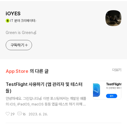
로그 정보
iOYES
(새창열림)
IT
분야 크리에이터
Green is Green🍏
구독하기
더보기
App Store
의 다른 글
TestFlight 사용하기 (앱 관리자 및 테스터
들)
글 내용
안녕하세요. 그린입니다🍏 이번 포스팅에서는 개발된 애플
의 iOS, iPadOS, macOS 등등 앱을 테스트 하기 위해 T
estFlight를 사용하는 방법에 대해 알아보겠습니다🙋🏻
29
16
2023. 6. 26.
해당 포스팅에서는 우선 앱 관리자가 테스터들을 등록하고
권한을 부여하는 과정과 초대 받은 테스터들이 테플을 설
치하고 사용하는 방법으로 나눠보겠습니다🕺🏻 우선 아주