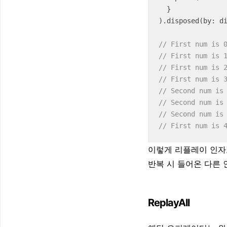
  }

).disposed(by: di
// First num is 
// First num is 
// First num is 
// First num is 
// Second num is
// Second num is
// Second num is
// First num is 
이렇게 리플레이 인자
반복 시 들어온 다른 
ReplayAll