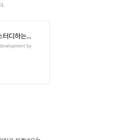
다.
GitHub - fimuxd/RxSwift: RxSwift를 스터디하는 공간
development by