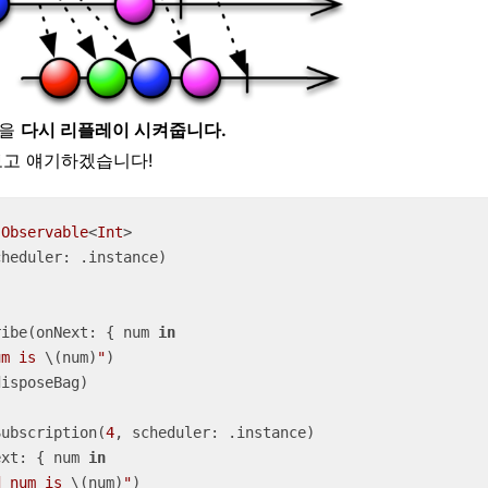
들을
다시 리플레이 시켜줍니다.
보고 얘기하겠습니다!
Observable
<
Int
>

heduler: .instance)

ribe(onNext: { num 
in
um is 
\(num)
"
)

isposeBag)

Subscription(
4
, scheduler: .instance)

ext: { num 
in
d num is 
\(num)
"
)
