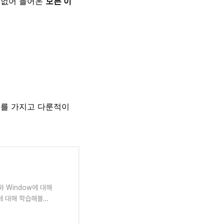
 없어 들어온
모든 이
두개를 가지고 다룬적이
와 Window에 대해
e에 대해 학습해볼때