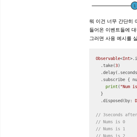
뭐 이건 너무 간단히 
들어온 이벤트들에 대
그러면 사용 예시를 
Observable
<
Int
>.
  .take(
3
)

  .delay(.second
  .subscribe { n
print
(
"Num i
  }

  .disposed(by: 
// 3seconds afte
// Nums is 0
// Nums is 1
// Nums is 2