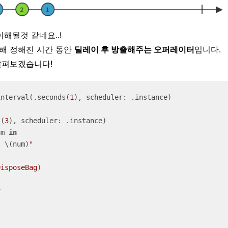
이해될것 같네요..!
해 정해진 시간 동안
딜레이 후 방출해주는 오퍼레이터
입니다.
살펴보겠습니다!
interval(.seconds(
1
), scheduler: .instance)

s(
3
), scheduler: .instance)

um 
in
s 
\(num)
"
DisposeBag
)

r