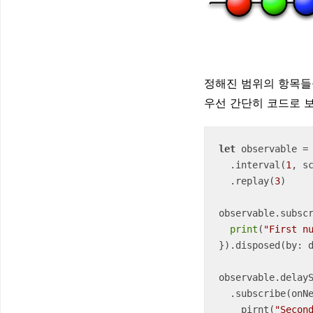
정해진 범위의 항목
우선 간단히 코드로 
let
 observable 
=
  .interval(
1
, sc
  .replay(
3
)

observable.subsc
print
(
"First n
}).disposed(by: d
observable.delay
  .subscribe(onN
    pirnt(
"Secon