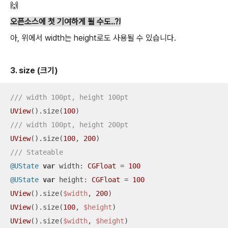
🙌
오픈소스에 첫 기여하게 될 수도..?!
아, 위에서 width는 height로도 사용될 수 있습니다.
3. size (크기)
/// width 100pt, height 100pt
UView
().size(
100
/// width 100pt, height 200pt
UView
().size(
100
, 
200
/// Stateable
@UState
var
 width: 
CGFloat
=
100
@UState
var
 height: 
CGFloat
=
100
UView
().size(
$width
, 
200
UView
().size(
100
, 
$height
UView
().size(
$width
, 
$height
)