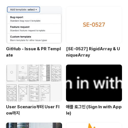
GitHub - Issue & PR Templ
[SE-0527] RigidArray & U
ate
niqueArray
User Scenario부터 User Fl
애플 로그인 (Sign In with App
ow까지
le)