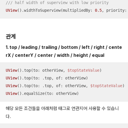
/// half width of superview with low priority
UView
().widthToSuperview(multipliedBy: 
0.5
, priority:
관계
1. top / leading / trailing / bottom / left / right / cente
rX / centerY / center / width / height / equal
UView
().top(to: otherView, 
$topStateValue
UView
UView
().top(to: .top, of: otherView, 
$topStateValue
UView
().equalSize(to: otherView)
해당 모든 조건들을 아래처럼 태그로 연관지어 사용할 수 있습니
다.