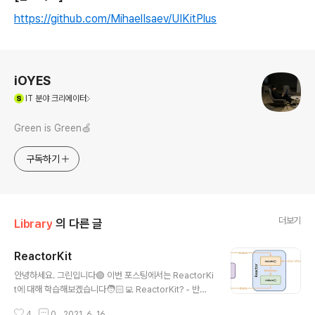
https://github.com/MihaelIsaev/UIKitPlus
로그 정보
iOYES
(새창열림)
IT
분야 크리에이터
Green is Green🍏
구독하기
더보기
Library
의 다른 글
ReactorKit
글 내용
안녕하세요. 그린입니다🟢 이번 포스팅에서는 ReactorKi
t에 대해 학습해보겠습니다🧑🏻‍💻 ReactorKit? - 반응
형 단방향 Swift 애플리케이션을 위한 써드파티 라이브러
4
0
2021. 6. 16.