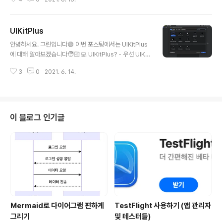
리 - Flux와 Reactive Programming의 조합으로 이루
어짐 - User Action과 View는 스트림을 통해 각 계층에
전달 (스트림은 단방향) - View는 Action만 내보내고 Re
UIKitPlus
actor는 State만 내보낼 수 있음 ReactorKit 사용을 위
글 내용
한 요구사항? - Swift 5 이상 - iOS 8 이상 - Cocoapo
안녕하세요. 그린입니다🟢 이번 포스팅에서는 UIKitPlus
ds로만 지원 가능 (https://github.com/ReactorKit/R
에 대해 알아보겠습니다🧑🏻‍💻 UIKitPlus? - 우선 UIKit
eactorKit) ReactorKit의 특징? - 기존 MVVM 아키텍
Plus는 써드파티 라이브러리로 코코아팟 / SPM을 통해
쳐 패턴에는 특정 정형화된 템플릿이 없..
3
0
2021. 6. 14.
설치할 수 있음 (주소는 요기! -> https://github.com/M
ihaelIsaev/UIKitPlus) - SwiftUI를 사용하여 반응형 UI
를 만들어주었는데 UIKit을 그대로 사용하면서 더 간단하
게 반응형 UI를 구현할 수 있음 (UIKit의 연장 느낌) - Xco
de 12.3 / Swift 5.3 이상 버전에서 사용이 가능 - 미리보
이 블로그 인기글
기 같은 경우 iOS 9 이상 환경에서 지원 - SwiftUI와 비슷
한 뷰 구조로 작성되지만 UIKit의 레이아웃을 사용 - UIKit
Plus를 임포트하는것으로 UIKit 대신..
Mermaid로 다이어그램 편하게
TestFlight 사용하기 (앱 관리자
그리기
및 테스터들)