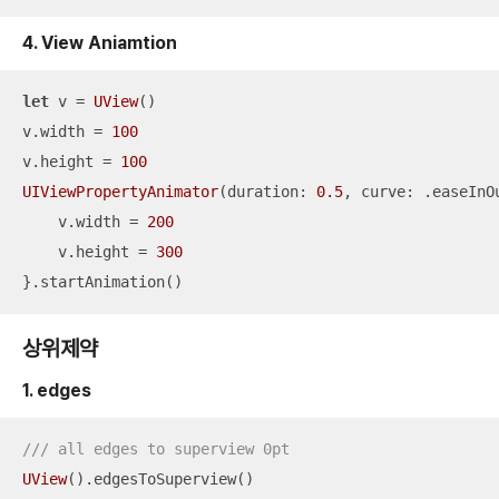
4. View Aniamtion
let
 v 
=
UView
()

v.width 
=
100
v.height 
=
100
UIViewPropertyAnimator
(duration: 
0.5
, curve: .easeInOu
    v.width 
=
200
    v.height 
=
300
}.startAnimation()
상위제약
1. edges
/// all edges to superview 0pt
UView