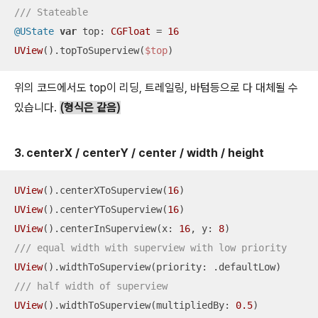
/// Stateable
@UState
var
 top: 
CGFloat
=
16
UView
().topToSuperview(
$top
)
위의 코드에서도 top이 리딩, 트레일링, 바텀등으로 다 대체될 수
있습니다.
(형식은 같음)
3. centerX / centerY / center / width / height
UView
().centerXToSuperview(
16
UView
().centerYToSuperview(
16
UView
().centerInSuperview(x: 
16
, y: 
8
/// equal width with superview with low priority
UView
/// half width of superview
UView
().widthToSuperview(multipliedBy: 
0.5