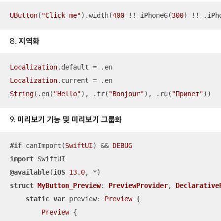
UButton
(
"Click me"
).width(
400
!!
 iPhone6(
300
) 
!!
 .iPh
8.
지역화
Localization
.default 
=
Localization
.current 
=
String
(.en(
"Hello"
), .fr(
"Bonjour"
), .ru(
"Привет"
))
9.
미리보기 기능 및 미리보기 그룹화
#if
 canImport(
SwiftUI
) 
&&
DEBUG
import
@available
(
iOS
13.0
, 
*
struct
MyButton_Preview
: 
PreviewProvider
, 
Declarative
static
var
 preview: 
Preview
 {

Preview
 {
