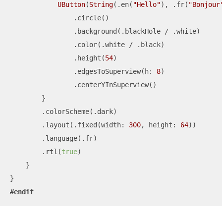
UButton
(
String
(.en(
"Hello"
), .fr(
"Bonjour
                .circle()

                .background(.blackHole 
/
 .white)

                .color(.white 
/
 .black)

                .height(
54
)

                .edgesToSuperview(h: 
8
)

                .centerYInSuperview()

        }

        .colorScheme(.dark)

        .layout(.fixed(width: 
300
, height: 
64
))

        .language(.fr)

        .rtl(
true
)

    }

#endif