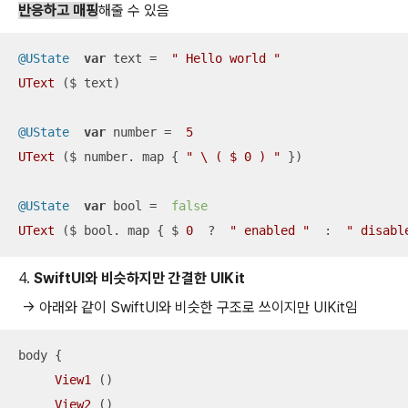
반응하고 매핑
해줄 수 있음
@UState
var
 text 
=
" Hello world "
UText
 ($ text)

@UState
var
 number 
=
5
UText
 ($ number. map { 
" \ ( $ 0 ) "
 })

@UState
var
 bool 
=
false
UText
 ($ bool. map { $ 
0
?
" enabled "
  :  
" disabl
4.
SwiftUI와 비슷하지만 간결한 UIKit
-> 아래와 같이 SwiftUI와 비슷한 구조로 쓰이지만 UIKit임
body {

View1
 ()

View2
 ()
