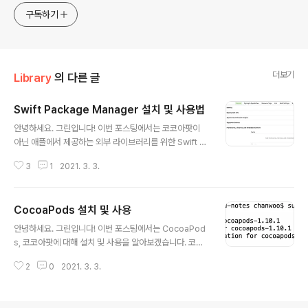
구독하기
더보기
Library
의 다른 글
Swift Package Manager 설치 및 사용법
글 내용
안녕하세요. 그린입니다! 이번 포스팅에서는 코코아팟이
아닌 애플에서 제공하는 외부 라이브러리를 위한 Swift P
ackage Manager 줄여서 SPM에 대해 설치 및 사용법
3
1
2021. 3. 3.
을 알아보겠습니다. 1. 프로젝트 타켓 접근 -. Framewor
ks, Libraries, and Embedded Content에서 + 버튼
클릭 2. Add Package Dependency 클릭 3. 원하는
CocoaPods 설치 및 사용
외부 라이브러리 주소 입력 -. 저는 Dropbox 라이브러리
글 내용
를 가져와보겠습니다. 4. Version / Branch / Commit
안녕하세요. 그린입니다! 이번 포스팅에서는 CocoaPod
옵션 선택 후 Next 5. 설치가 되면 아래 적용 라이브러리
s, 코코아팟에 대해 설치 및 사용을 알아보겠습니다. 코코
체크 후 Finish 클릭 -. 이렇게 프로젝트 경로 및 타켓 부분
아팟은 Swift / Objective-C 코코아 프로젝트의 관리자
에 생성이 된걸 확인하실 수 있습니다. 6. 프로젝트 파일에
2
0
2021. 3. 3.
로 여러 라이브러리를 지니며 많은 앱에서 사용되고 있습
서 ..
니다. 즉, 프로젝트를 다양한 기능을 사용할 수 있도록 확장
할 수 있게 도와줍니다😃 그럼 설치부터 해보죠!! 1. 터미널