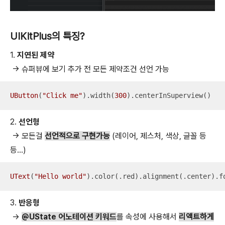
UIKitPlus의 특징?
1.
지연된 제약
-> 슈퍼뷰에 보기 추가 전 모든 제약조건 선언 가능
UButton
(
"Click me"
).width(
300
).centerInSuperview()​
2.
선언형
-> 모든걸
선언적으로 구현가능
(레이어, 제스처, 색상, 글꼴 등
등…)
UText
(
"Hello world"
).color(.red).alignment(.center).f
3.
반응형
->
@UState 어노테이션 키워드
를 속성에 사용해서
리액트하게