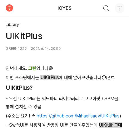
검색하기
iOYES
티스토리
Library
UIKitPlus
GREEN.1229
2021. 6. 14. 20:50
안녕하세요.
그린
입니다🟢
이번 포스팅에서는
UIKitPlus
에 대해 알아보겠습니다🧑🏻‍💻
UIKitPlus?
- 우선 UIKitPlus는 써드파티 라이브러리로 코코아팟 / SPM을
통해 설치할 수 있음
(주소는 요기! ->
https://github.com/MihaelIsaev/UIKitPlus
)
- SwiftUI를 사용하여 반응형 UI를 만들어주었는데
UIKit을 그대