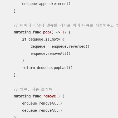
        enqueue.append(element)

    }

// 데이터 꺼낼때 엔큐를 거꾸로 하여 디큐로 지정해주고 
mutating
func
pop
()
 -> 
T
? {

if
 dequeue.isEmpty {

            dequeue 
=
 enqueue.reversed()

            enqueue.removeAll()

        }

return
 dequeue.popLast()

    }

// 엔큐, 디큐 초기화
mutating
func
remove
()
 {

        enqueue.removeAll()

        dequeue.removeAll()

    }
