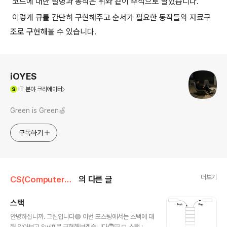
코드에 대한 설명과 동작은 위와 같이 주석으로 달았습니다.
이렇게 큐를 간단히 구현해주고 순서가 필요한 동작들의 자료구
조로 구현해볼 수 있습니다.
로그 정보
iOYES
(새창열림)
IT
분야 크리에이터
Green is Green🍏
구독하기
더보기
CS(ComputerScience)
의 다른 글
스택
글 내용
안녕하십니까. 그린입니다🟢 이번 포스팅에서는 스택에 대
해 알아보고 Swift로 구현해보겠습니다🧑🏻‍💻 스택 : 후