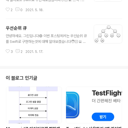
입선출 자료구조 (LIFO) -> 기능이 제한된 배열 (푸쉬/팝/
2
0
2021. 5. 18.
픽의 세가지 역할밖에 못함) -> 순서가 중요할때 가장 뒤
순서의 데이터를 꺼냄으로 배열 크기와 상관없이 항상 O
(1)의 시간 복잡도를 가짐 (배열보다 효율적) -> 중간 데이
우선순위 큐
터 삭제 불가능 Swift로 스택 구현하기 import Foundati
글 내용
on struct Stack { var stack: [T] = [] // 초기화 시 아
안녕하세요. 그린입니다🟢 이번 포스팅에서는 우선순위 큐
무 값이 주어지지 않을때 동작하는 초기화 init() {} // 초기
를 Swift로 구현하는것에 대해 알아보겠습니다🧑🏻‍💻 먼
화 시 값이 주어질때 동작하는 초기화 init(_ element:
저 우선순위 큐가 무엇인지? 간단히 알아보겠습니다! 우선
[T]) { stack = element } // 데이터 저장 muta..
3
2
2021. 5. 17.
순위 큐 : 우선순위를 가진 자료들의 큐로 순위가 높은 자료
가 먼저 실행 (FIFO) -> 힙구조 -> 완전이진트리 (힙은 완
전이진트리) -> 완전이진트리: 마지막 노드 레벨외 나머지
노드 레벨이 전부 채워진 형태의 이진트리 -> 힙활용: 최
대,최소 계산 / 힙정렬(우선순위큐) -> 스위프트에서는 배
이 블로그 인기글
열로 표현하는게 효율적 -> 노드 레벨이 올라갈수록 노드
수 2배씩 증가 -> 부모노드 i / 자식노드: 2i+1 / 2i+2 ->
트리는 O(log n) / 배열은 O(1) Swift 코드로 구현하기 i
mport Foundation struct..