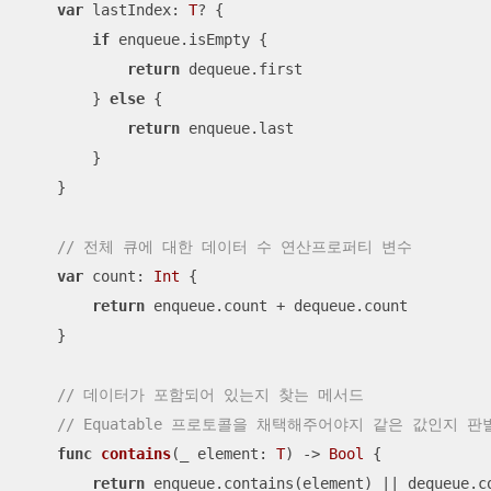
var
 lastIndex: 
T
? {

if
 enqueue.isEmpty {

return
 dequeue.first

        } 
else
 {

return
 enqueue.last

        }

    }

// 전체 큐에 대한 데이터 수 연산프로퍼티 변수
var
 count: 
Int
 {

return
 enqueue.count 
+
 dequeue.count

    }

// 데이터가 포함되어 있는지 찾는 메서드
// Equatable 프로토콜을 채택해주어야지 같은 값인지 판별
func
contains
(
_
element
: 
T
)
 -> 
Bool
 {

return
 enqueue.contains(element) 
||
 dequeue.c