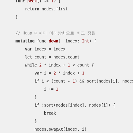
func
peek
()
 -> 
T
? {

return
 nodes.first

    }

// Heap 데이터 아래방향으로 비교 정렬
mutating
func
down
(
_
index
: 
Int
)
 {

var
 index 
=
 index

let
 count 
=
 nodes.count

while
2
*
 index 
+
1
<
 count {

var
 i 
=
2
*
 index 
+
1
if
 i 
<
 (count 
-
1
) 
&&
 sort(nodes[i], node
                i 
+=
1
            }

if
!
sort(nodes[index], nodes[i]) {

break
            }

            nodes.swapAt(index, i)
