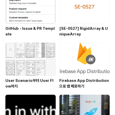
GitHub - Issue & PR Templ
[SE-0527] RigidArray & U
ate
niqueArray
User Scenario부터 User Fl
Firebase App Distribution
ow까지
으로 앱 배포하기