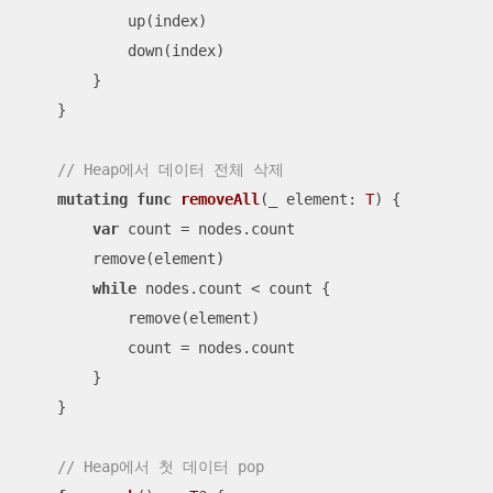
            up(index)

            down(index)

        }

    }

// Heap에서 데이터 전체 삭제
mutating
func
removeAll
(
_
element
: 
T
)
 {

var
 count 
=
 nodes.count

        remove(element)

while
 nodes.count 
<
 count {

            remove(element)

            count 
=
 nodes.count

        }

    }

// Heap에서 첫 데이터 pop