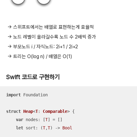
-> 스위프트에서는 배열로 표현하는게 효율적
-> 노드 레벨이 올라갈수록 노드 수 2배씩 증가
-> 부모노드 i / 자식노드: 2i+1 / 2i+2
->
트리는
O(log n) /
배열은
O(1)
Swift 코드로 구현하기
import
 Foundation

struct
Heap
<
T
: 
Comparable
> 
{

var
 nodes: [
T
] 
=
 []

let
 sort: (
T
,
T
) -> 
Bool