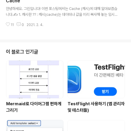
Cache
수 있는 코드 파일 프로세스 - 프로그램을 실행시키는 인스
글 내용
턴스 - 각 독립된 메모리 영역 (코드 / 데이터 / 스택 / 힙)을
안녕하세요. 그린입니다! 이번 포스팅에서는 Cache (캐시)에 대해 알아보겠습
가짐 - 최소 1개의 스레드를 보유 - 프로세스끼리는 접근이
니다.✍️ 1. 캐시란 ?? : 캐시(cache)는 데이터나 값을 미리 복사해 놓는 임시
불가 (IPC, 프로세스 간 통신 기법을 통해 접근이 가능. e.
저장소를 말한다. -. 역할 및 장점 : 기존방식으로는 데이터 접근 시간이 오래 걸
g. 소켓) 스레드 - 프로세스 내에서 실행되는 하나의 흐름
11
0
2021. 2. 4.
리거나 값을 다시 계산하는 시간을 절약할때 사용 (시간을 줄임!), 캐시에 데이
단위 - 한 프로세스 내에 둘 이상의 스레드가 동시에 실행
터를 미리 복사해 놓으면 계산이나 접근 시간 없이 더 빠른 속도로 데이터에 접
되는것이 멀티스레드 ..
근할 수 있다. -. 단점 : 업데이트를 바로바로 해주지 않기에 즉각성이 떨어짐 2.
캐시를 구분하는 기준 -. 클라이언트 / 서버 : 클라이언트와 서버의 캐시는 구분
된다. 클라이언트는 클라이언트만의 local에 저장할 수 있는 캐시가 있으며, 서
이 블로그 인기글
버는 여러 클라이언트의 요청에 대해 저장할 수 있는 캐시가 ..
Mermaid로 다이어그램 편하게
TestFlight 사용하기 (앱 관리자
그리기
및 테스터들)