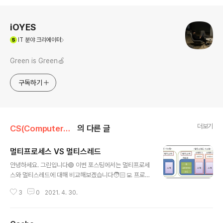
로그 정보
iOYES
(새창열림)
IT
분야 크리에이터
Green is Green🍏
구독하기
더보기
CS(ComputerScience)
의 다른 글
멀티프로세스 VS 멀티스레드
글 내용
안녕하세요. 그린입니다🟢 이번 포스팅에서는 멀티프로세
스와 멀티스레드에 대해 비교해보겠습니다🧑🏻‍💻 프로그
래밍을 하다보면 멀티프로세스와 멀티스레드에 대해 어느
3
0
2021. 4. 30.
것이 더 효율적인 성능을 낼 수 있는지 고민하게됩니다. 우
선 비교를 하려면 프로세스가 무엇인지 스레드가 무엇인지
부터 알아보도록 하겠습니다🎉 프로그램 - 작업을 실행할