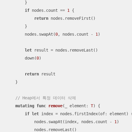
        }

if
 nodes.count 
==
1
 {

return
 nodes.removeFirst()

        }

        nodes.swapAt(
0
, nodes.count 
-
1
)

let
 result 
=
 nodes.removeLast()

        down(
0
)

return
 result

    }

// Heap에서 특정 데이터 삭제
mutating
func
remove
(
_
element
: 
T
)
 {

if
let
 index 
=
 nodes.firstIndex(of: element) {
            nodes.swapAt(index, nodes.count 
-
1
)

            nodes.removeLast()
