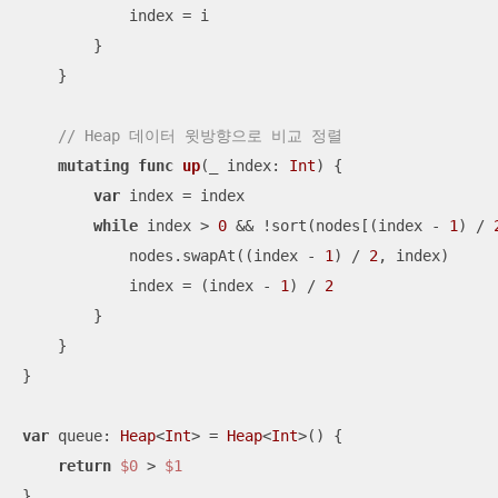
            index 
=
 i

        }

    }

// Heap 데이터 윗방향으로 비교 정렬
mutating
func
up
(
_
index
: 
Int
)
 {

var
 index 
=
 index

while
 index 
>
0
&&
!
sort(nodes[(index 
-
1
) 
/
            nodes.swapAt((index 
-
1
) 
/
2
, index)

            index 
=
 (index 
-
1
) 
/
2
        }

    }

}

var
 queue: 
Heap
<
Int
> 
=
Heap
<
Int
>() {

return
$0
>
$1
}
