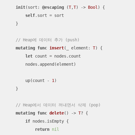
init
(
sort
: 
@escaping
 (
T
,
T
) -> 
Bool
)
 {

self
.sort 
=
 sort

    }

// Heap에 데이터 추가 (push)
mutating
func
insert
(
_
element
: 
T
)
 {

let
 count 
=
 nodes.count

        nodes.append(element)

        up(count 
-
1
)

    }

// Heap에서 데이터 꺼내면서 삭제 (pop)
mutating
func
delete
()
 -> 
T
? {

if
 nodes.isEmpty {

return
nil