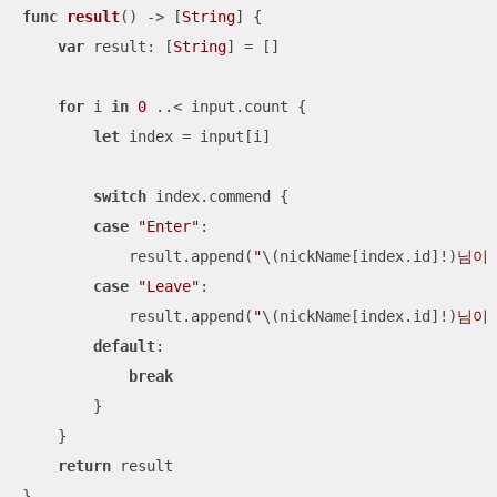
func
result
()
 -> [
String
] {

var
 result: [
String
] 
=
 []

for
 i 
in
0
..<
 input.count {

let
 index 
=
 input[i]

switch
 index.commend {

case
"Enter"
:

            result.append(
"
\(nickName[index.id]
!
)
님이
case
"Leave"
:

            result.append(
"
\(nickName[index.id]
!
)
님이
default
:

break
        }

    }

return
 result

}