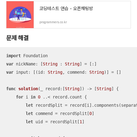
코딩테스트 연습 - 오픈채팅방
programmers.co.kr
문제 해결
import
var
 nickName: [
String
 : 
String
] 
=
var
 input: [(id: 
String
, commend: 
String
)] 
=
 []

func
solution
(
_
record
:[
String
])
 -> [
String
] {

for
 i 
in
0
..<
 record.count {

let
 recordSplit 
=
 record[i].components(separa
let
 commend 
=
 recordSplit[
0
]

let
 uid 
=
 recordSplit[
1
]
