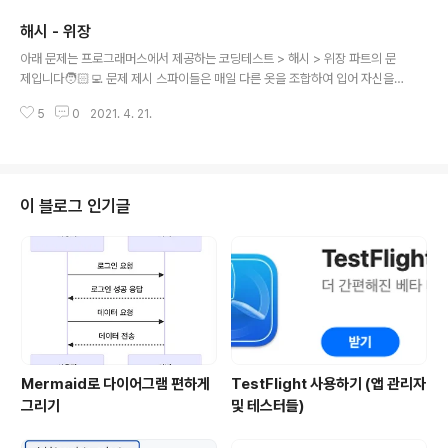
4번 학생은 3번 학생이나 5번 학생에게만 체육복을 빌려줄 수 있습니다. 체육
해시 - 위장
복이 없으면 수업을 들을 수 없기 때문에 체육복을 적절히 빌려 최대한 많은 학
글 내용
생이 체육수업을 들어야 합니다. 전체 학생의 수 n, 체육복을 도난당한 학생들의
아래 문제는 프로그래머스에서 제공하는 코딩테스트 > 해시 > 위장 파트의 문
번호가 담긴 배열 lost, 여벌의 체육복을 가져온 학생들의 번호가 담긴 배열 re
제입니다🧑🏻‍💻 문제 제시 스파이들은 매일 다른 옷을 조합하여 입어 자신을
serve가..
위장합니다. 예를 들어 스파이가 가진 옷이 아래와 같고 오늘 스파이가 동그란
5
0
2021. 4. 21.
안경, 긴 코트, 파란색 티셔츠를 입었다면 다음날은 청바지를 추가로 입거나 동
그란 안경 대신 검정 선글라스를 착용하거나 해야 합니다. 종류이름 얼굴 동그
란 안경, 검정 선글라스 상의 파란색 티셔츠 하의 청바지 겉옷 긴 코트 스파이가
가진 의상들이 담긴 2차원 배열 clothes가 주어질 때 서로 다른 옷의 조합의
수를 return 하도록 solution 함수를 작성해주세요. 제한사항 clothes의 각
이 블로그 인기글
행은 [의상의 이름, 의상의 종류]로 이루어져 있습니다. 스파이가 가진 의상의 ..
Mermaid로 다이어그램 편하게
TestFlight 사용하기 (앱 관리자
그리기
및 테스터들)