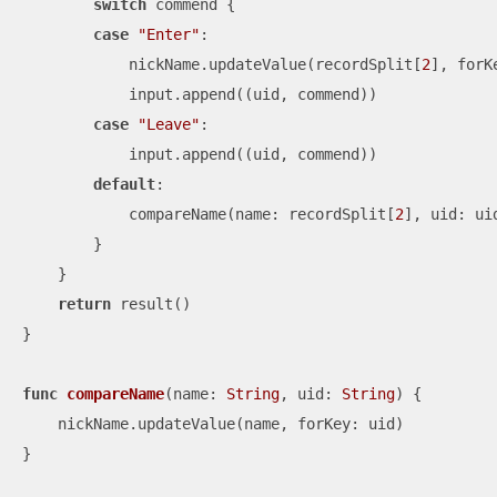
switch
 commend {

case
"Enter"
:

            nickName.updateValue(recordSplit[
2
], forKe
            input.append((uid, commend))

case
"Leave"
:

            input.append((uid, commend))

default
:

            compareName(name: recordSplit[
2
], uid: uid
        }

    }

return
 result()

}

func
compareName
(
name
: 
String
, 
uid
: 
String
)
 {

    nickName.updateValue(name, forKey: uid)

}
