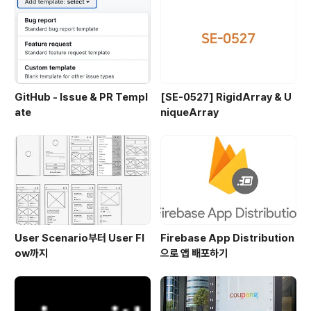
GitHub - Issue & PR Templ
[SE-0527] RigidArray & U
ate
niqueArray
User Scenario부터 User Fl
Firebase App Distribution
ow까지
으로 앱 배포하기