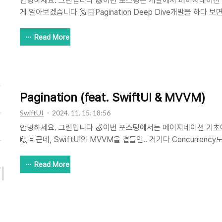
안녕하세요. 그린입니다 🍏이번 포스팅은 개발에서 페이지네이션 
게 알아보겠습니다 🙋🏻Pagination Deep Dive개발을 하다 
죠.let posts = try await api.fetchAllPosts() // 10,000개
글...tableView.reloadData() // 앱이 버벅거림 😱 수천, 
Read More
려다가 앱이 느려지거나 메모리가 터지는 경우 말이에요 😅이를
이션(Pagination) 전략을 취해야합니다. Why Pagination M
이유는 바로 성능과 사용자 경험이에요.// 😱 10,000개 게시글 → 
Pagination (feat. SwiftUI & MVVM)
SwiftUI
2024. 11. 15. 18:56
안녕하세요. 그린입니다 🍏이번 포스팅에서는 페이지네이션 기초
🙋🏻근데, SwiftUI와 MVVM을 곁들인.. 거기다 Concurren
어려운게 전혀 아니기에 바로 들어가보겠습니다! Pagination
페이지로 나눠서 다루는 기술이죠.예를 들어, 서버와 통신을해서
Read More
터가 무수히 한 만개쯤 많다고 생각해볼께요.그랬을때 이 데이터를
보여준다는건 굉장한 성능 낭비일거에요.한 화면에 스크롤을 내리
지 않는 이상 10개정도만 보여줄 수 있을때 남너지 9990개는 
있어야 하니까요 🥲 그래서, 페이지네이션을 통해 데이터를 원..