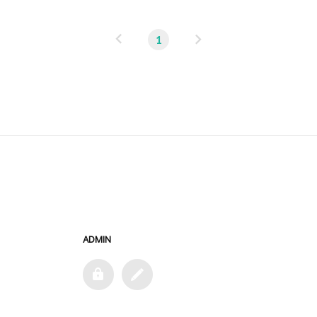
이
다
1
전
음
ADMIN
admin
글
쓰
기