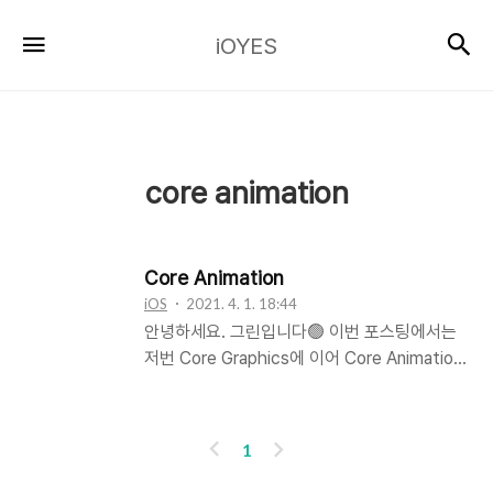
iOYES
검
메뉴
iOYES
core animation
Core Animation
iOS
2021. 4. 1. 18:44
안녕하세요. 그린입니다🟢 이번 포스팅에서는
저번 Core Graphics에 이어 Core Animation
에 대해 학습하겠습니다🧑🏻‍💻 Core
Animation? : 시각적 요소에 대해 그래픽 랜더
링 및 구성을 통해 애니메이션을 만드는 프레임
이
다
1
워크 : 시작 및 끝 포인트의 매개변수를 구성하
전
음
고 애니메이션을 구현하면 Task가 자동으로 일