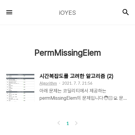
iOYES
검
메뉴
iOYES
PermMissingElem
시간복잡도를 고려한 알고리즘 (2)
Algorithm
2021. 7. 7. 21:56
아래 문제는 코딜리티에서 제공하는
permMissingElem의 문제입니다🧑🏻‍💻 문제
제시 An array A consisting of N different
integers is given. The array contains
integers in the range [1..(N + 1)], which
이
다
1
means that exactly one element is
전
음
missing. Write a function: public func