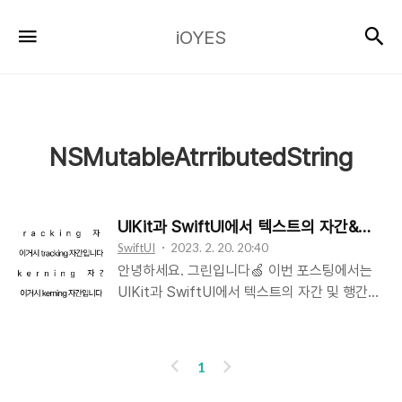
iOYES
검
메뉴
iOYES
NSMutableAtrributedString
UIKit과 SwiftUI에서 텍스트의 자간&행간
SwiftUI
2023. 2. 20. 20:40
안녕하세요. 그린입니다🍏 이번 포스팅에서는
UIKit과 SwiftUI에서 텍스트의 자간 및 행간을
설정하는 구현을 해보겠습니다🙌 우선 자간과
행간이 뭘까요? 자간은 글자와 글자 사이 간격
을 뜻합니다. 즉 Letter Spacing이라고도 많이
이
다
1
표기하며 피그마나 제플린에서 해당 속성 값의
전
음
이름도 보통 Letter Spacing으로 표기됩니다.