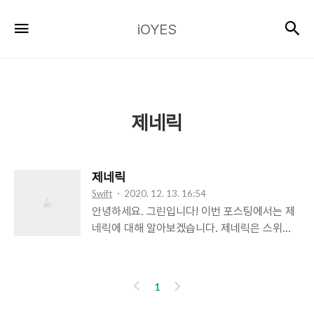
iOYES
검
메뉴
iOYES
제네릭
제네릭
Swift
2020. 12. 13. 16:54
안녕하세요. 그린입니다! 이번 포스팅에서는 제
네릭에 대해 알아보겠습니다. 제네릭은 스위프
트 언어로 사용 할 수 있는 아주 중요한 기능입
니다..!! 제네릭을 이용하면 코드의 중복을 줄여
주고 구현한 기능/타입을 재사용할 수 있습니다
이
다
1
(한번만 구현하면 됩니다~!!) 1. 제네릭 선언 및
전
음
사용 -. 메서드 이름 뒤 () 기호를 붙여 표시 ->