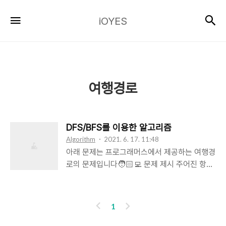
iOYES
검
메뉴
iOYES
여행경로
DFS/BFS를 이용한 알고리즘
Algorithm
2021. 6. 17. 11:48
아래 문제는 프로그래머스에서 제공하는 여행경
로의 문제입니다🧑🏻‍💻 문제 제시 주어진 항공
권을 모두 이용하여 여행경로를 짜려고 합니다.
항상 "ICN" 공항에서 출발합니다. 항공권 정보
가 담긴 2차원 배열 tickets가 매개변수로 주어
이
다
1
질 때, 방문하는 공항 경로를 배열에 담아
전
음
return 하도록 solution 함수를 작성해주세요.