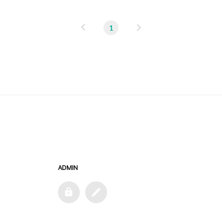
이
다
1
전
음
ADMIN
admin
글
쓰
기