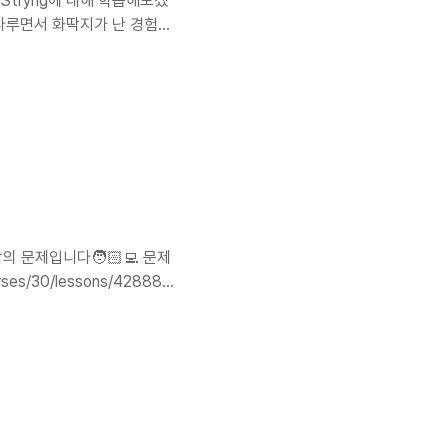
tryng에 대해 학습해보겠
을 다루면서 화딱지가 난 경험들
프로젝트를 진행할때도 문자열
여 변경하고 이런 부분들이
 문자열 처리가 번거롭다고 느
는 라이브러리를 몰고왔습니다
 인덱스가 있는 문자 및 범위에
치 C..
 문제입니다🧑🏻‍💻 문제
ses/30/lessons/42888
서는 친구가 아닌 사람들과
여 채팅방에 들어갈 수 있다.
ort Foundation var
ommend: String)] = [] func