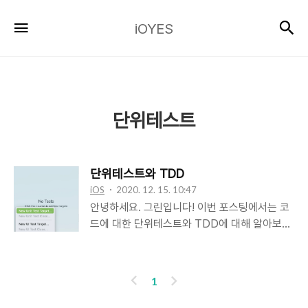
iOYES
검
메뉴
iOYES
단위테스트
단위테스트와 TDD
iOS
2020. 12. 15. 10:47
안녕하세요. 그린입니다! 이번 포스팅에서는 코
드에 대한 단위테스트와 TDD에 대해 알아보겠
습니다. 우선 단위테스트와 TDD의 개념은 모든
언어를 통해 개발을 진행하며 나올 수 있는 개념
입니다. 그렇지만 저희는 iOS를 학습하고 있기
이
다
1
에 기본적으로 단위테스트와 TDD가 어떤것인
전
음
지 먼저 파악한다음 Xcode에서 어떻게 생성하