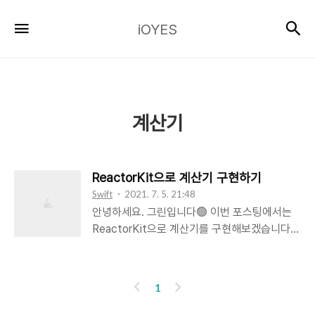
iOYES
검
메뉴
iOYES
계산기
ReactorKit으로 계산기 구현하기
Swift
2021. 7. 5. 21:48
안녕하세요. 그린입니다🟢 이번 포스팅에서는
ReactorKit으로 계산기를 구현해보겠습니다
🧑🏻‍💻 우선 이번 계산기 프로젝트 같은 경우에
는 ReactorKit으로 어느정도 정형화된 리액트
MVVM 아키텍쳐 패턴을 따릅니다. 여기 포스팅
이
다
1
에서는 필수 파일에 대한 구현들만 간단히 소개
전
음
하고 아래 제 Git 레포 주소를 남겨두겠습니다!