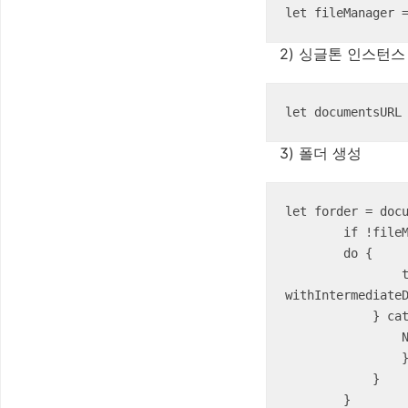
let fileManager 
2) 싱글톤 인스턴스
let documentsURL
3) 폴더 생성
let forder = docu
	if !fileManager.fileExists(atPath: forder.path) {

    	do {   

        	try fileManager.createDirectory(atPath: forder.path, 
withIntermediateD
            } catch {   

            	NSLog(“ERROR”)    

                }   

            }

        }