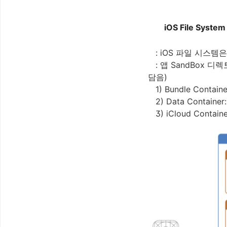
iOS File System
: iOS 파일 시스
: 앱 SandBox
담음)
1) Bundle Contai
2) Data Cont
3) iCloud Contai