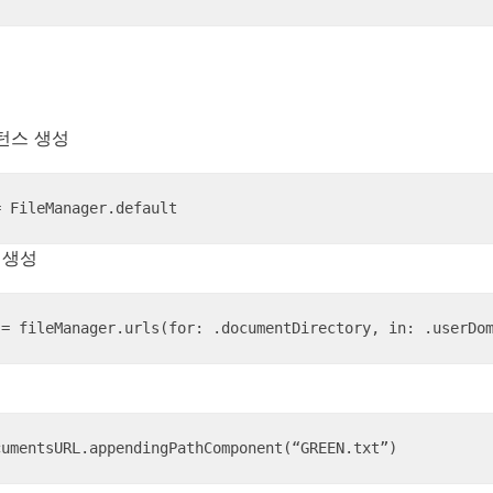
턴스 생성
= FileManager.default
 생성
 = fileManager.urls(for: .documentDirectory, in: .userDo
cumentsURL.appendingPathComponent(“GREEN.txt”)