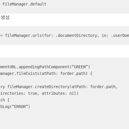
= FileManager.default
 생성
 = fileManager.urls(for: .documentDirectory, in: .userDo
mentURL.appendingPathComponent(“GREEN”)

irectories: true, attributes: nil)   
