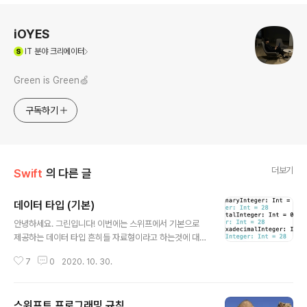
로그 정보
iOYES
(새창열림)
IT
분야 크리에이터
Green is Green🍏
구독하기
더보기
Swift
의 다른 글
데이터 타입 (기본)
글 내용
안녕하세요. 그린입니다! 이번에는 스위프에서 기본으로
제공하는 데이터 타입 흔히들 자료형이라고 하는것에 대해
알아보겠습니다. 스위프트의 모든 데이터 타입 이름은 첫
7
0
2020. 10. 30.
글자가 대문자로 시작하는 대문자 카멜케이스를 사용합니
다. 스위프트 프로그래밍을 함에 있어 기초가 되는 중요한
부분으로 놓치는 부분이 없는지 살펴보도록 하겠습니다^^
스위프트 프로그래밍 규칙
1. Int / UInt 1) Int : +, - 부호를 포함한 정수 2) UInt : -