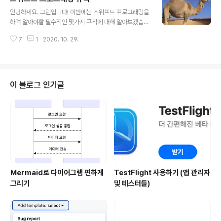
글 내용
부호를 포함하지 않고 0을 포함한 양의 정수 각 타입의 최
안녕하세요. 그린입니다! 이번에는 스위프트 프로그래밍을
대/최소값은 max,min 프로퍼티로 알아 볼 수 있습니다.
하며 알아야할 필수적인 몇가지 규칙에 대해 알아보겠습니
[진수에 따른 정수 표현 방법] -. 10진수 : 우리가 평소에
다. 가장 기본이되는 중요한 내용으로 간단하더라도 꼭 숙
쓰던 숫자와 동일하게 작성 -. 2진수 : 접두어 0b -. 8진수
7
1
2020. 10. 29.
지해야하는 부분입니다. 여러분들도 제 글을 보며 잊고있
: 접두어 0o -. 16진수 : 접두어 0..
었거나 놓친게 없는지 다시 한번 복습해보는 좋은 시간이
되시길 바랍니다 ^^ 우선 이번 포스팅에서는 크게 기본 명
명 규칙 / 콘솔로그 / 주석 / 변수와 상수에 대해 알아보겠습
니다. 1. 기본 명명 규칙 모든 프로그래밍 언어가 그렇듯 스
이 블로그 인기글
위프트 언어 자체에 명시된 명명 규칙은 없습니다. 환경과
협업 그룹에 따라 달라질 수 있습니다. 그러나 클린 코딩을
위해 스위프트의 API 디자인 가이드라인 및 애플의 코코아
를 위한 코딩 가이드라인을 참고하시면 좋습니다. 다음은,
가이드라인 중에서 꼭 알아야..
Mermaid로 다이어그램 편하게
TestFlight 사용하기 (앱 관리자
그리기
및 테스터들)