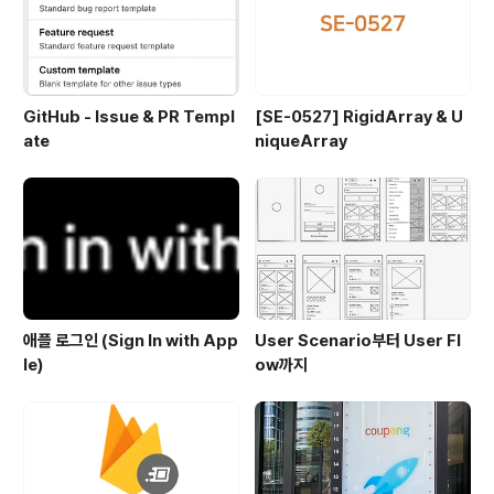
GitHub - Issue & PR Templ
[SE-0527] RigidArray & U
ate
niqueArray
애플 로그인 (Sign In with App
User Scenario부터 User Fl
le)
ow까지