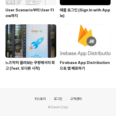
User Scenario부터 User Fl
애플 로그인 (Sign In with App
ow까지
le)
느즈막히 올려보는 쿠팡에서의 회
Firebase App Distribution
고 (feat. 또다른 시작)
으로 앱 배포하기
의안내
티스토리
로그인
고객센터
© Daum Corp.