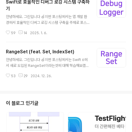
Swift로 효율적인 디버그 로깅 시스템 구축하
기
글 내용
안녕하세요. 그린입니다 🍏이번 포스팅에서는 앱 개발 환
경에서 효율적인 디버그 로깅 시스템 구축을 주제로 포스
팅하려 합니다 🙋🏻 개발 과정에서 로깅(logging)은 앱의
59
14
2025. 1. 6.
동작을 이해하고 디버깅하는데 필수적인 도구라 볼 수 있
어요.그렇기에 이번 포스팅에서 Swift로 구현된 효율적인
디버그 로깅 시스템 구축을 해볼까 합니다! Swift로 효율적
RangeSet (feat. Set, IndexSet)
인 디버그 로깅 시스템 구축하기우선 해당 포스팅에서 가
글 내용
장 큰 주축이 되는 두 클래스 구현을 설계합니다. 1️⃣ Swift
안녕하세요. 그린입니다 🍏이번 포스팅에서는 Swift 6에
Log - 실제 로그 파일 관리와 쓰기를 담당하는 클래스2️⃣
서 새로 도입된 RangeSet이라는것에 대해 학습해보겠습
DebugLogger - 로그 메시지 포맷팅과 로깅 인터페이스
니다 🙋🏻 그럼 바로 가볼까요?RangeSetRangeSet은
를 제공하는 클래스 해당 클래스들로 만들어진 시스템은
53
29
2024. 12. 26.
범위로 표현되는 비교 가능한 모든 유형의 값의 집합입니
다음과 같은 주요 특징을 가지게 됩니다. 1️⃣ 파일 기반 로
다. struct RangeSet where Bound : Comparabl
깅2️..
e Swift 6에서 탑재되어 iOS 18 이상부터 해당 타입을 사
용하여 코드를 구현할 수 있어요. 기본적으로 설명해보자
면, RangeSet은 불연속적인 범위에 걸쳐 있는 비교가 가
이 블로그 인기글
능한 값 집합을 효율적으로 표현할 수 있습니다.RangeSe
t은 일반적으로 컬렉션의 인덱스 유형 범위를 저장해 컬렉
션의 여러 하위 범위를 나타내는데 사용됩니다. 예시를 볼
께요. var numbers = [10, 12, -..