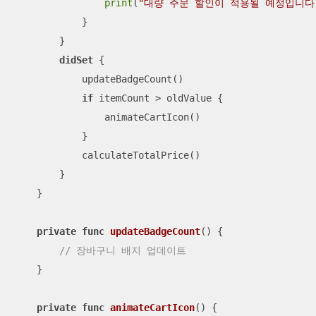
print
(
"대량 주문 할인이 적용될 예정입니다
            }

        }

didSet
 {

            updateBadgeCount()

if
 itemCount 
>
 oldValue {

                animateCartIcon()

            }

            calculateTotalPrice()

        }

    }

private
func
updateBadgeCount
()
 {

// 장바구니 배지 업데이트
    }

private
func
animateCartIcon
()
 {
