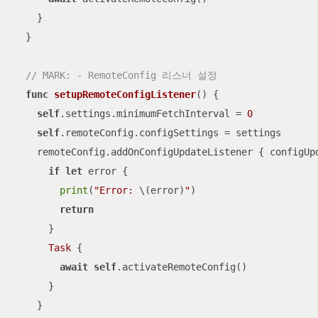
    }

  }

// MARK: - RemoteConfig 리스너 설정
func
setupRemoteConfigListener
()
 {

self
.settings.minimumFetchInterval 
=
0
self
.remoteConfig.configSettings 
=
 settings

    remoteConfig.addOnConfigUpdateListener { configUp
if
let
 error {

print
(
"Error: 
\(error)
"
)

return
      }

Task
 {

await
self
.activateRemoteConfig()

      }

    }
