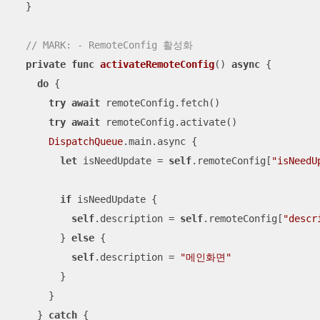
  }

// MARK: - RemoteConfig 활성화
private
func
activateRemoteConfig
()
async
 {

do
 {

try
await
 remoteConfig.fetch()

try
await
 remoteConfig.activate()

DispatchQueue
.main.async {

let
 isNeedUpdate 
=
self
.remoteConfig[
"isNeedU
if
 isNeedUpdate {

self
.description 
=
self
.remoteConfig[
"descr
        } 
else
 {

self
.description 
=
"메인화면"
        }

      }

    } 
catch
 {
