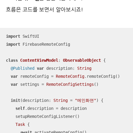
흐름은 코드를 보면서 알아보시죠!
import
import
 FirebaseRemoteConfig

class
ContentViewModel
: 
ObservableObject
{

@Published
var
 description: 
String
var
 remoteConfig 
=
RemoteConfig
.remoteConfig()

var
 settings 
=
RemoteConfigSettings
()

init
(
description
: 
String
=
"메인화면"
)
 {

self
.description 
=
 description

    setupRemoteConfigListener()

Task
 {

await
 activateRemoteConfig()
