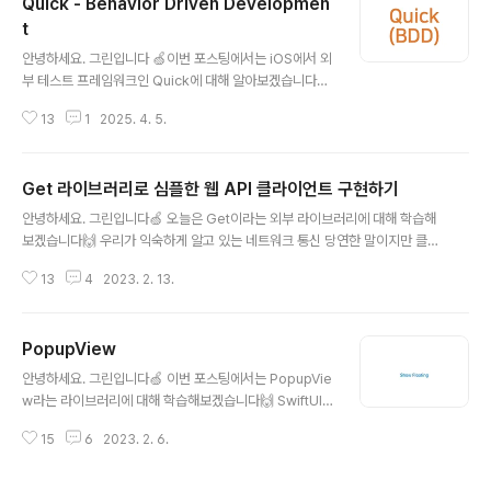
Quick - Behavior Driven Developmen
t
글 내용
안녕하세요. 그린입니다 🍏이번 포스팅에서는 iOS에서 외
부 테스트 프레임워크인 Quick에 대해 알아보겠습니다
🙋🏻그리고 부제로 Behavior Driven Development
13
1
2025. 4. 5.
라고 작성해놨는데요.BDD에요. 즉, 이러한 스타일로 Qui
ck을 이용해 테스트를 작성할 수 있도록 해줍니다.XCTes
t보다 더 가독성이 좋고 구조적인 테스트 코드를 작성할 수
Get 라이브러리로 심플한 웹 API 클라이언트 구현하기
있도록 도와주죠! 또한, 이번 포스팅에서는 소개되지 않았
글 내용
지만, 이어 속편으로 Nimble이라는 라이브러리도 같이 소
안녕하세요. 그린입니다🍏 오늘은 Get이라는 외부 라이브러리에 대해 학습해
개해볼거에요. Nimble과 함께 사용되는것이 테스트 코드
보겠습니다🙌 우리가 익숙하게 알고 있는 네트워크 통신 당연한 말이지만 클라
를 짜는데 더 편리하고 합이 좋아요 🙂 그럼 본격적으로 Q
이언트 개발을 하면서 API 네트워크 통신은 안할래야 안할수가 없습니다. 네트
uick을 알아볼까요?Quick?Quick은 BDD 스타일의 테
13
4
2023. 2. 13.
워크 통신을 위해 우리는 기본적으로 애플에서 제공해주는 URLSession을 사
스트 프레임워크로, 테스트 시나리오를 명확히 선언하고
용하기도 하고 Alamofire나 Moya와 같은 외부 라이브러리의 도움을 받아 U
작성할..
RLSession을 추상화하여 조금 더 쉽게 사용하기도 합니다. 자 그럼 여기다 하
PopupView
나를 더 추가해서 알아보려고 합니다. 그게 바로 오늘 해볼 Get이라는 라이브
글 내용
러리입니다. 구구절절 자세한 Get에 대해 파해쳐보시죠! Get 라이브러리란?
안녕하세요. 그린입니다🍏 이번 포스팅에서는 PopupVie
Get이라는 라이브러리는 async/await를 사용하여 구축된 간결한 Swift 웹
w라는 라이브러리에 대해 학습해보겠습니다🙌 SwiftUI
AP..
에서 플로팅/토스트 메시지 혹은 팝업이나 바텀 시트를 노
15
6
2023. 2. 6.
출해야 될 경우 기본적으로 제공하는 API를 사용하여도 되
고 아니면 조금 더 커스텀하게 만들어서 사용해도 되는데
요 것들을 조금 더 편리하게 제공해주는 라이브러리가 있