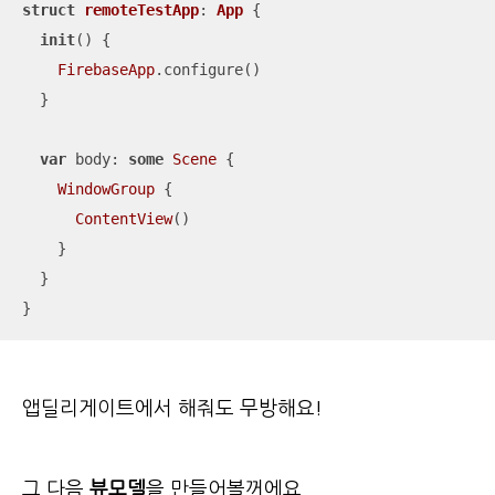
struct
remoteTestApp
: 
App
{

init
()
 {

FirebaseApp
.configure()

  }

var
 body: 
some
Scene
 {

WindowGroup
 {

ContentView
()

    }

  }

}
앱딜리게이트에서 해줘도 무방해요!
그 다음
뷰모델
을 만들어볼꺼에요.