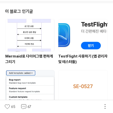
더라구요! 바로 오늘 학습해볼 PopupView입니다🙋🏻 P
opupView 단순히 View Modifier로 간단히 사용할 수
이 블로그 인기글
있도록 구현되어 있어 우선 사용에 대해 알아보겠습니다.
SPM / cocoapods / carthage 모든 방식으로 가져와
서 사용할 수 있습니다. 플로팅부터 한번 바로 사용해볼께
요! import SwiftUI import PopupView struc..
Mermaid로 다이어그램 편하게
TestFlight 사용하기 (앱 관리자
그리기
및 테스터들)
65
67
GitHub - Issue & PR Templ
[SE-0527] RigidArray & U