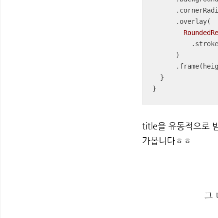
      .cornerRa
      .overlay(

RoundedR
         
      )

      .frame(he
  }

}
title을 유동적으
가봅니다ㅎㅎ
그 