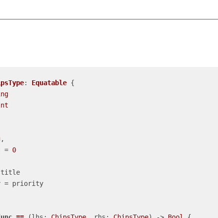
ipsType
: 
Equatable
{

ing
Int
g
,

t
=
0
title

y 
=
 priority

func
==
 (
lhs
: 
ChipsType
, 
rhs
: 
ChipsType
)
 -> 
Bool
 {
