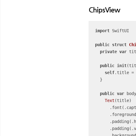
ChipsView
import
 SwiftUI

public
struct
Ch
private
var
 ti
public
init
(
ti
self
.title 
=
 
  }

public
var
 bod
Text
(title)

      .font(.caption)

      .foregroundColor(.black)

      .paddin
      .padding
      .background(.white)
