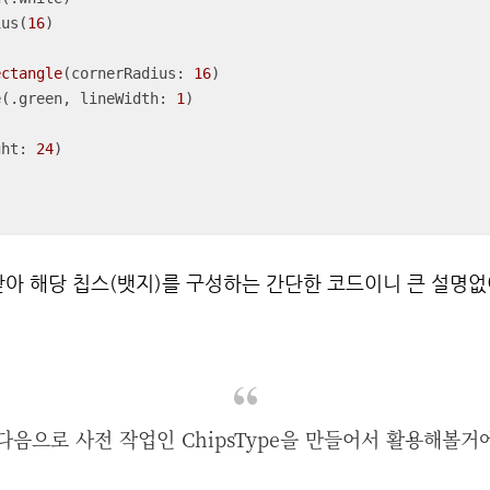
dius(
16
)

ectangle
(cornerRadius: 
16
)

 .stroke(.green, lineWidth: 
1
)

ight: 
24
)

로 받아 해당 칩스(뱃지)를 구성하는 간단한 코드이니 큰 설명
다음으로 사전 작업인 ChipsType을 만들어서 활용해볼거