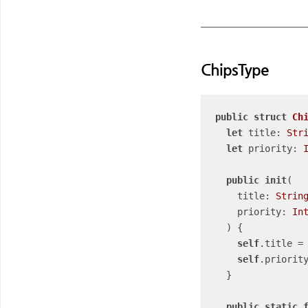
ChipsType
public
struct
Ch
let
 title: 
Str
let
 priority: 
public
init
(

title
: 
Strin
priority
: 
In
  )
 {

self
.title 
=
 
self
.priorit
  }

public
static