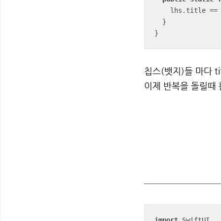
    lhs.title 
==
  }

}
칩스(뱃지)들 마다 ti
이제 반복을 돌릴때 활
import
 SwiftUI
