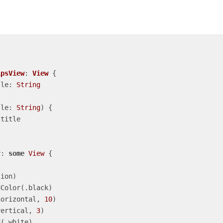
ipsView
: 
View
{

tle: 
String
tle
: 
String
)
 {

title

y: 
some
View
 {

g(.horizontal, 
10
)

(.vertical, 
3
)
