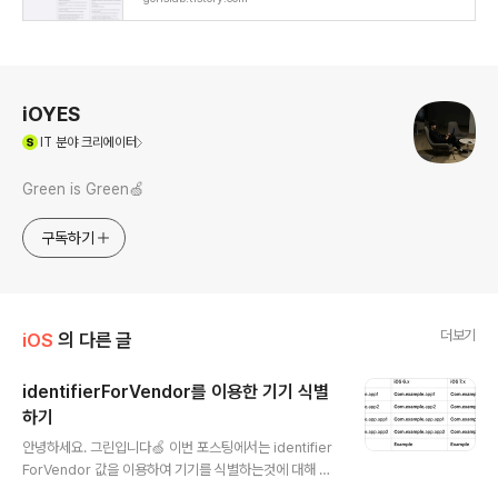
로그 정보
iOYES
(새창열림)
IT
분야 크리에이터
Green is Green🍏
구독하기
더보기
iOS
의 다른 글
identifierForVendor를 이용한 기기 식별
하기
글 내용
안녕하세요. 그린입니다🍏 이번 포스팅에서는 identifier
ForVendor 값을 이용하여 기기를 식별하는것에 대해 알
아보려 합니다🙋🏻 만약 해당 앱에서 특별히 회원가입이