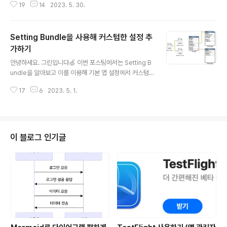
19
14
2023. 5. 30.
나 소셜 로그인 등의 기능이 없지만 기기마다 식별을 해주
어 서버와 통신을 하고 싶을때가 있을겁니다. 그럴때는 몇
가지 방법들이 있지만 오늘 소개할 identifierForVendor
Setting Bundle을 사용해 커스텀한 설정 추
의 값을 이용하여 해당 앱에서의 기기별 식별할 값으로 이
용할 수 있을겁니다. 그럼 우선 identifierForVendor가
가하기
글 내용
뭔지부터 알아야겠죠? identifierForVendor? identifie
안녕하세요. 그린입니다🍏 이번 포스팅에서는 Setting B
rForVendor는 UIKit의 UIDevice에서 제공하는 인스턴
undle을 알아보고 이를 이용해 기본 앱 설정에서 커스텀
스 프로퍼티입니다. 앱 공급업체에 대해 기기를 고유하게
한 설정들을 추가해보도록 하겠습니다🙋🏻 이 주제에 대
식별하는 영문과 숫자로 이루어진 문자열..
17
6
2023. 5. 1.
해 알아보게 된 계기 우선 엑코 시뮬레이터에서 간혹 발생
하는 버그인지 저는 아직 명확한 원인을 찾을 수 없던 문제
가 있었어요! 예를들어, 토이 프로젝트로 실제 앱 스토어에
배포되지 않은 앱에서 위치 정보를 받아온다고 가정해볼께
요. 그럴때 우리는 위치 정보 허용에 대한 요청을 보내고 이
이 블로그 인기글
는 디바이스 기본 해당 앱 설정에서 확인할 수 있어요. 즉,
디바이스 > 설정에서 해당 앱이 목록에 노출되어야 하는데
노출되지 않는 문제가 있었습니다. 그래서 사실상 명확한
테스트를 해볼 수가 없었던 이슈로 인해 테스트를 위해서
기본 앱 설정이 목록에 나타나게..