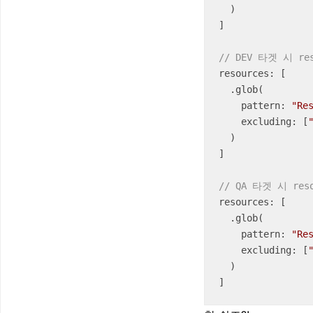
  )

]

// DEV 타겟 시 re
resources: [

  .glob(

    pattern: 
"Re
    excluding: [
  )

]

// QA 타겟 시 res
resources: [

  .glob(

    pattern: 
"Re
    excluding: [
  )

]