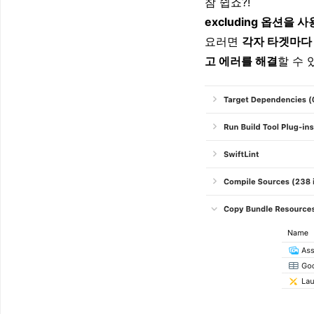
참 쉽죠?!
excluding 옵션
요러면
각자 타겟마다 중
고 에러를 해결
할 수 