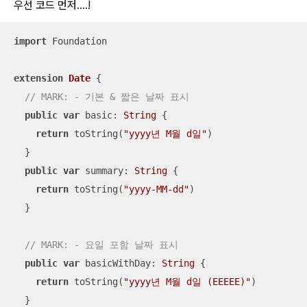
우선 코드 먼저....!
import
 Foundation

extension
Date
{

// MARK: - 기본 & 짧은 날짜 표시
public
var
 basic: 
String
 {

return
 toString(
"yyyy년 M월 d일"
)

  }

public
var
 summary: 
String
 {

return
 toString(
"yyyy-MM-dd"
)

  }

// MARK: - 요일 포함 날짜 표시
public
var
 basicWithDay: 
String
 {

return
 toString(
"yyyy년 M월 d일 (EEEEE)"
)

  }
