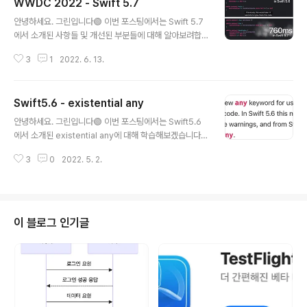
WWDC 2022 - Swift 5.7
글 내용
안녕하세요. 그린입니다🟢 이번 포스팅에서는 Swift 5.7
에서 소개된 사항들 및 개선된 부분들에 대해 알아보려합
니다. 우선 이번 포스팅에서는 조금 자세하게 언급되는 부
3
1
2022. 6. 13.
분도 있을것이고 아직 학습을 다 마치지 못해 가볍게 넘어
가는 부분도 있으니 참고해주세요🙌 Unwrapping Opti
onals Gets an Improvement 옵셔널 바인딩을 통한
Swift5.6 - existential any
언래핑 시 if let과 guard let을 통해 진행해줄 수 있는건
글 내용
다들 아실거에요. 기존에는 아래와 같이 쉐도잉이라고 불
안녕하세요. 그린입니다🟢 이번 포스팅에서는 Swift5.6
리는 작업이 필요했어요. var name: String? = "GREE
에서 소개된 existential any에 대해 학습해보겠습니다
N" if let name = name { print(name) } 여기서 쉐도잉
🙌 우선 existential any가 뭘까요? existential의 뜻은
이란 if 혹은 guard 바인딩 문에서 사용될 프로퍼티에 옵
3
0
2022. 5. 2.
실제로 존재하는 즉, 실존이라는 뜻을 사전적으로 가지고
셔널한 값을 추출해 넣어주..
있습니다! 그러면 existential any는 우리가 알고 있는 a
ny 타입에 대해 실존하는 any 타입이라는 느낌으로 다가
오네요🤔 그럼 조금 더 자세히 알아보죠! https://www.h
ackingwithswift.com/swift/5.6/existential-any Int
이 블로그 인기글
roduce existential any – available from Swift 5.6
Link copied to your pasteboard. www.hackingwi
thswift..