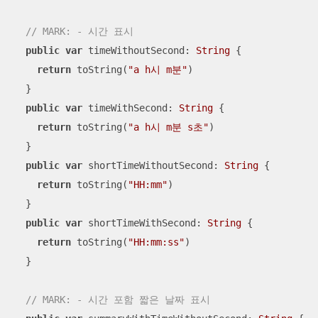
// MARK: - 시간 표시
public
var
 timeWithoutSecond: 
String
 {

return
 toString(
"a h시 m분"
)

  }

public
var
 timeWithSecond: 
String
 {

return
 toString(
"a h시 m분 s초"
)

  }

public
var
 shortTimeWithoutSecond: 
String
 {

return
 toString(
"HH:mm"
)

  }

public
var
 shortTimeWithSecond: 
String
 {

return
 toString(
"HH:mm:ss"
)

  }

// MARK: - 시간 포함 짧은 날짜 표시