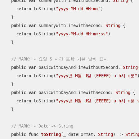
public
var
 summaryWithTimeWithoutSecond: 
String
 {

return
 toString(
"yyyy-MM-dd HH:mm"
)

  }

public
var
 summaryWithTimeWithSecond: 
String
 {

return
 toString(
"yyyy-MM-dd HH:mm:ss"
)

  }

// MARK: - 요일 & 시간 포함 기본 날짜 표시
public
var
 basicWithDayAndTimeWithoutSecond: 
String
return
 toString(
"yyyy년 M월 d일 (EEEEE) a h시 m분"
)
  }

public
var
 basicWithDayAndTimeWithSecond: 
String
 {

return
 toString(
"yyyy년 M월 d일 (EEEEE) a h시 m분 
  }

// MARK: - Date -> String
public
func
toString
(
_
dateFormat
: 
String
)
 -> 
Strin