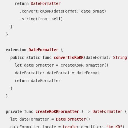
return
DateFormatter
      .convertToKoKR(dateFormat: dateFormat)

      .string(from: 
self
)

  }

}

extension
DateFormatter
{

public
static
func
convertToKoKR
(
dateFormat
: 
String
let
 dateFormatter 
=
 createKoKRFormatter()

    dateFormatter.dateFormat 
=
 dateFormat

return
 dateFormatter

  }

}

private
func
createKoKRFormatter
()
 -> 
DateFormatter
 {

let
 dateFormatter 
=
DateFormatter
()

  dateFormatter.locale 
=
Locale
(identifier: 
"ko_KR"
)
