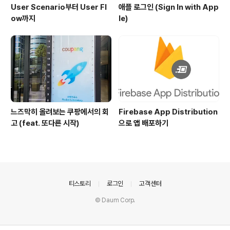
User Scenario부터 User Fl
애플 로그인 (Sign In with App
ow까지
le)
느즈막히 올려보는 쿠팡에서의 회
Firebase App Distribution
고 (feat. 또다른 시작)
으로 앱 배포하기
의안내
티스토리
로그인
고객센터
© Daum Corp.