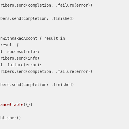
inWithKakaoAccont { result 
in
 result {

et
 .success(info):

et
 .failure(error):

Cancellable
({})
