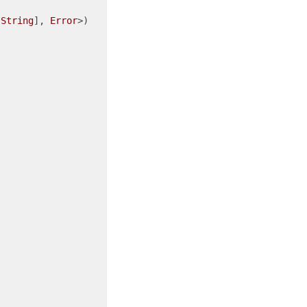
 
String
], 
Error
>) 