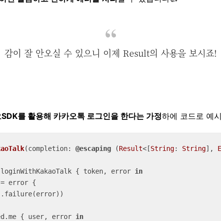
감이 잘 안오실 수 있으니 이제 Result의 사용을 보시죠!
SDK를 활용해 카카오톡 로그인을 한다는 가정
하에 코드로 예
kaoTalk
(
completion
: 
@escaping
 (
Result
<[
String
: 
String
], 
.loginWithKakaoTalk { token, error 
in
 
=
 error {

ed.me { user, error 
in