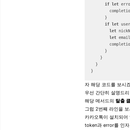
if
let
 err
        completion(.failure(error))

      }

if
let
 use
let
 nick
let
 emai
        comp
      }

    }

  }

}
자 해당 코드를 보시죠
우선 간단히 설명드리
해당 메서드의
탈출 클
그럼 2번째 라인을 보
카카오톡이 설치되어 
token과 error를 