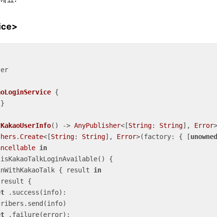
ice>
er

aoLoginService
{

}

tKakaoUserInfo
()
 -> 
AnyPublisher
<[
String
: 
String
], 
Error
>
shers
.
Create
<[
String
: 
String
], 
Error
>(factory: { [
unowne
ancellable
in
.isKakaoTalkLoginAvailable() {

inWithKakaoTalk { result 
in
 result {

et
 .success(info):

et
 .failure(error):
