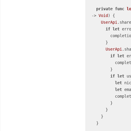
private
func
l
-> 
Void
)
 {

UserApi
.shar
if
let
 err
        completion(.failure(error))

      }

UserApi
.sh
if
let
 e
          completion(.failure(error))

        }

if
let
 u
let
 ni
let
 em
          
        }

      }

    }

  }
