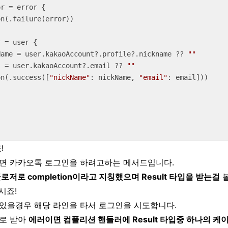
or 
=
 error {

r 
=
 user {

Name 
=
 user.kakaoAccount
?
.profile
?
.nickname 
??
""
l 
=
 user.kakaoAccount
?
.email 
??
""
letion(.success([
"nickName"
: nickName, 
"email"
: email]))

!
면 카카오톡 로그인을 하려고하는 메서드입니다.
로저로 completion이라고 지칭했으며 Result 타입을 받는걸
볼
시죠!
있을경우 해당 라인을 타서 로그인을 시도합니다.
인자로 받아
에러이면 컴플리션 핸들러에 Result 타입중 하나의 케이스인 