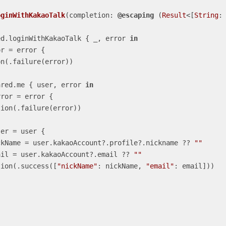
oginWithKakaoTalk
(
completion
: 
@escaping
 (
Result
<[
String
:
ed.loginWithKakaoTalk { 
_
, error 
in
or 
=
 error {

ared.me { user, error 
in
rror 
=
 error {

ser 
=
 user {

ckName 
=
 user.kakaoAccount
?
.profile
?
.nickname 
??
""
ail 
=
 user.kakaoAccount
?
.email 
??
""
completion(.success([
"nickName"
: nickName, 
"email"
: email]))
