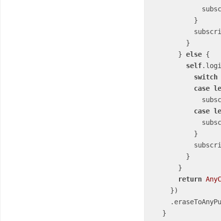
            subscribers.send(completion: .failure(error))

          }

          subscribers.send(completion: .finished)

        }

      } 
else
 {

self
.log
switch
case
l
            subscribers.send(info)

case
l
            subscribers.send(completion: .failure(error))

          }

          subscribers.send(completion: .finished)

        }

      }

return
Any
    })

    .eraseToAnyPublisher()

  }
