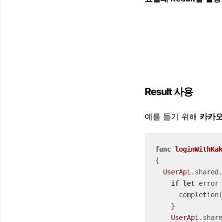
Result 사용
예를 들기 위해
카카오
func
loginWithKa
{

UserApi
.shared
if
let
 error
      completion(.failure(error))

    }

UserApi
.shar