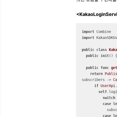
<KakaoLoginServ
import
import
 KakaoSDKUs
public
class
Kak
public
init
()
 {
public
func
ge
return
Publi
subscribers -> 
C
if
UserApi
self
.log
switch
case
l
            subscribers.send(info)

case
l