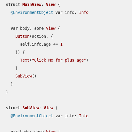
struct
MainView
: 
View
{

@EnvironmentObject
var
 info: 
Info
var
 body: 
some
View
 {

Button
(action: {

self
.info.age 
+=
1
    }) {

Text
(
"Click Me for plus age"
)

    }

SubView
()

  }

}

struct
SubView
: 
View
{

@EnvironmentObject
var
 info: 
Info
var
 body: 
some
View
 {
