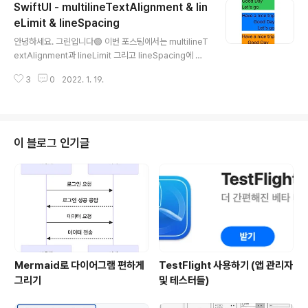
SwiftUI - multilineTextAlignment & lin
카운팅이 안올라가는ㅠㅠ 관련 간증들을 찾아보니 SwiftU
I에서 NavigationLink의 파생된 버그 같더라구요.. 네비
eLimit & lineSpacing
글 내용
게이션 관련해서 아직까지 여러 버그가 있는데 그중 하나
안녕하세요. 그린입니다🟢 이번 포스팅에서는 multilineT
인것 같습니다🤬 그래서..! 직접 Stepper를 동일하게 구
extAlignment과 lineLimit 그리고 lineSpacing에 대
현해봤습니다. Stepper 구현하기 import SwiftUI stru
해 학습해보겠습니다🙌 multilineTextAlignment? Swi
ct ContentView: View { @St..
3
0
2022. 1. 19.
ftUI로 뷰를 구성하며 텍스트를 넣어주는 뷰 구성이 아주
많습니다. 그럴때 개행이 일어날때가 있어요. 그때 개행 시
어느쪽에서 정렬을 줄것인지 즉, 개행 시작 위치가 어디인
지 정해줘야할때 사용됩니다. (SwiftUI 편리한게 아주 많
아.. 좋아ㅠ) multilineTextAlignment(_:) 우선 어떤건지
이 블로그 인기글
공식문서를 통해 정의부터 봐볼께요! 그전에 딱 직역해도
느낌이 오시죠? "여러라인의 텍스트 정렬" 네.. 아주 쉽고
아주 간단한 포스팅이 될것 같네요🙃 "Sets the alignm
ent of ..
Mermaid로 다이어그램 편하게
TestFlight 사용하기 (앱 관리자
그리기
및 테스터들)