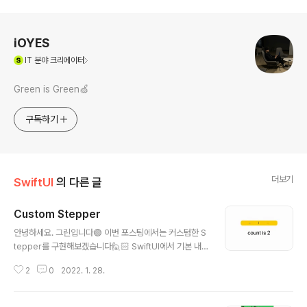
로그 정보
iOYES
(새창열림)
IT
분야 크리에이터
Green is Green🍏
구독하기
더보기
SwiftUI
의 다른 글
Custom Stepper
글 내용
안녕하세요. 그린입니다🟢 이번 포스팅에서는 커스텀한 S
tepper를 구현해보겠습니다🙋🏻 SwiftUI에서 기본 내
장되어있는 Stepper가 있습니다. 그런데..! Navigation
2
0
2022. 1. 28.
Link를 통해 들어간 뷰에서는 왜인지 Stepper의 동작이
다소 이상합니다. 예를들어 살짝 누르면 안되고 꾸욱 눌러
주어야 변경되며 버튼 Hold 액션을 통해서는 반복적으로