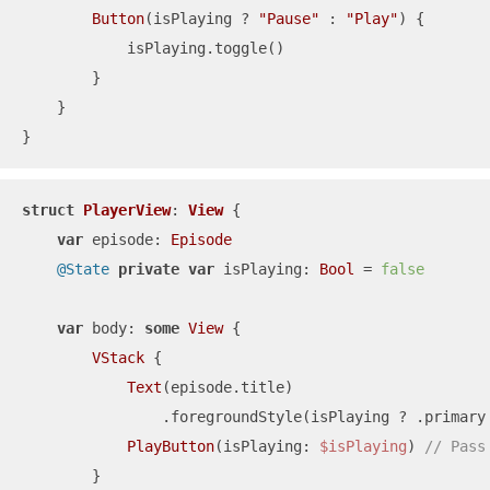
Button
(isPlaying 
?
"Pause"
 : 
"Play"
) {

            isPlaying.toggle()

        }

    }

}
struct
PlayerView
: 
View
{

var
 episode: 
Episode
@State
private
var
 isPlaying: 
Bool
=
false
var
 body: 
some
View
 {

VStack
 {

Text
(episode.title)

                .foregroundStyle(isPlaying 
?
 .primary
PlayButton
(isPlaying: 
$isPlaying
) 
// Pass
        }
