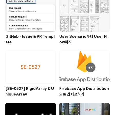
GitHub - Issue & PR Templ
User Scenario부터 User Fl
ate
ow까지
[SE-0527] RigidArray & U
Firebase App Distribution
niqueArray
으로 앱 배포하기