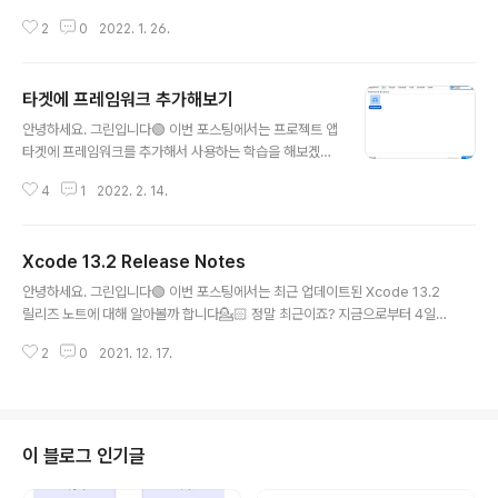
포하기에 이어 사전 선행되어야할 작업인 Xcode에서 Sc
2
0
2022. 1. 26.
heme으로 Debug / Release 프로젝트 빌드 구분 설정
하는 방법에 대해 학습해보겠습니다! 참고로 위 fastlane
관련 포스팅은 바로 아래 링크에서 확인할 수 있습니다
타겟에 프레임워크 추가해보기
🙋🏻 https://green1229.tistory.com/211 fastlane
글 내용
으로 Debug / Release 빌드 자동 배포하기 안녕하세요.
안녕하세요. 그린입니다🟢 이번 포스팅에서는 프로젝트 앱
그린입니다🟢 이번 포스팅에서는 fastlane으로 iOS Ap
타겟에 프레임워크를 추가해서 사용하는 학습을 해보겠습
p을 자동으로 배포하는 방법에 대해 알아보겠습니다🙌 우
니다🙋🏻 프로젝트를 만들다보면 규모는 한없이 커지고
선 기존에 CI/CD툴을 쓰지 않았다면 Xcode에서 아카이
4
1
2022. 2. 14.
빌드속도는 저하되는 경험이 많았을겁니다. 이에 모듈로
브하여 App Store Conn..
나누는 모듈화를 진행하고 이 모듈들을 프레임워크로 만들
어 디펜던시를 걸어 사용한다면 빌드 속도 개선이나 모듈
Xcode 13.2 Release Notes
별 의존성을 관리하기 용이해집니다🙌 그래서 오늘은 아주
글 내용
간단히 기존 앱 타겟에 모듈을 하고 싶은 프레임워크를 추
안녕하세요. 그린입니다🟢 이번 포스팅에서는 최근 업데이트된 Xcode 13.2
가하고 간단히 설정하며 사용하는걸 해보려합니다! 1. 프로
릴리즈 노트에 대해 알아볼까 합니다💁🏻 정말 최근이죠? 지금으로부터 4일전
젝트 타겟에서 프레임워크 등록 프로젝트의 앱 타겟에서
그러니까.. 2021년 12월 13일! Xcode가 13.2 업데이트 버전을 내놓았어요
하단 + 버튼을 눌러 Framework를 검색하여 Next를 눌
2
0
2021. 12. 17.
👍 그런데 커뮤니티에서는 기존 사용하던 라이브러리들을 못찾고 몇가지 이슈
러줍니다. 요기서 원하는 프레임워크 네이밍을 붙여주고 I
가 있다는 제보가 들리더라구요..🥲 저도 그래서 현업 플젝에 리스크가 있을까
dentifier는 앱 타겟과 동일하게 가져가줍니다...
봐 아직 업데이트는 하지 못한 상황이고 개인 용도로 사용하고 있는 맥에서 업
데이트를 진행해봤습니다! 그러면 우선 애플의 Xcode 13.2 ReleasNotes
를 기반으로 어떤것들이 업데이트 되었는지 알아보겠습니다🙋🏻 (거진 애플 공
이 블로그 인기글
식문서를 제가 보기 편하게 번역해보면서 작성한거라 빼먹은게 있을 수 있어
요..ㅎㅎ) https..