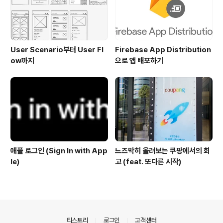
User Scenario부터 User Fl
Firebase App Distribution
ow까지
으로 앱 배포하기
애플 로그인 (Sign In with App
느즈막히 올려보는 쿠팡에서의 회
le)
고 (feat. 또다른 시작)
의안내
티스토리
로그인
고객센터