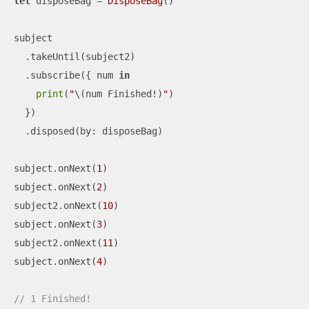
let
 disposeBag 
=
DisposeBag
()

subject

  .takeUntil(subject2)

  .subscribe({ num 
in
print
(
"
\(num Finished
!
)
"
)

  })

  .disposed(by: disposeBag)

subject.onNext(
1
)

subject.onNext(
2
)

subject2.onNext(
10
)

subject.onNext(
3
)

subject2.onNext(
11
)

subject.onNext(
4
)

// 1 Finished!