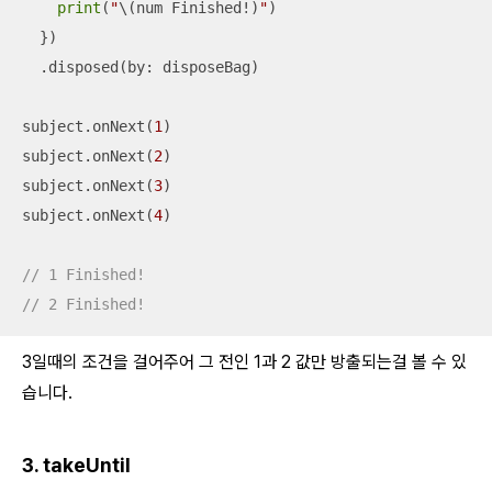
print
(
"
\(num Finished
!
)
"
)

  })

  .disposed(by: disposeBag)

subject.onNext(
1
)

subject.onNext(
2
)

subject.onNext(
3
)

subject.onNext(
4
)

// 1 Finished!
// 2 Finished!
3일때의 조건을 걸어주어 그 전인 1과 2 값만 방출되는걸 볼 수 있
습니다.
3. takeUntil