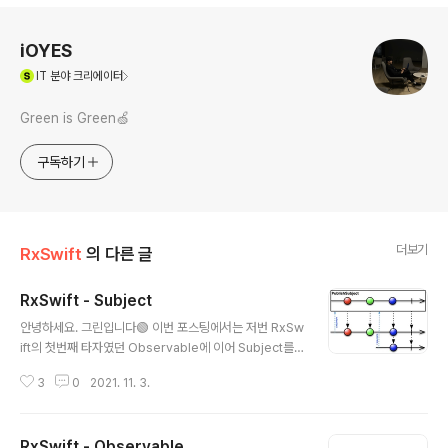
로그 정보
iOYES
(새창열림)
IT
분야 크리에이터
Green is Green🍏
구독하기
더보기
RxSwift
의 다른 글
RxSwift - Subject
글 내용
안녕하세요. 그린입니다🟢 이번 포스팅에서는 저번 RxSw
ift의 첫번째 타자였던 Observable에 이어 Subject를
알아보겠습니다💁🏻 이전 포스팅에서 Observable을
3
0
2021. 11. 3.
학습하면서 이벤트를 만들고 구독 및 dispose하는 방법
에 대해 알아봤습니다. 다시 말하지만 아래 링크에서 학습
을 하고 있습니다🧐 https://github.com/fimuxd/RxS
RxSwift - Observable
wift/blob/master/Lectures/03_Subjects/Ch3.%2