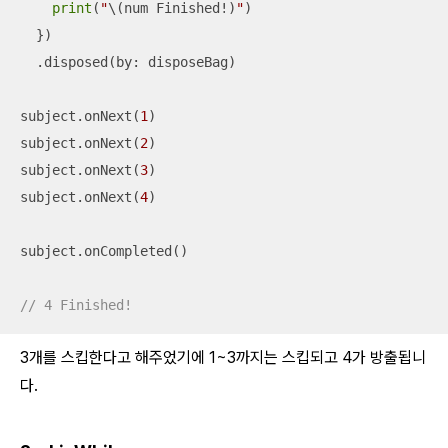
print
(
"
\(num Finished
!
)
"
)

  })

  .disposed(by: disposeBag)

subject.onNext(
1
)

subject.onNext(
2
)

subject.onNext(
3
)

subject.onNext(
4
)

subject.onCompleted()

// 4 Finished!
3개를 스킵한다고 해주었기에 1~3까지는 스킵되고 4가 방출됩니
다.