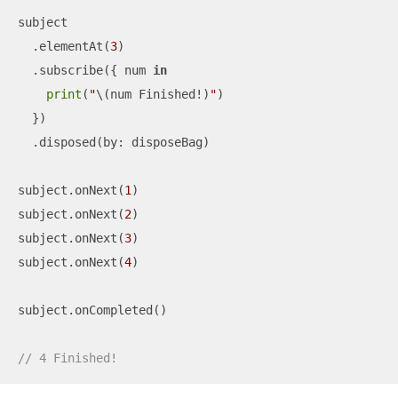
subject

  .elementAt(
3
)

  .subscribe({ num 
in
print
(
"
\(num Finished
!
)
"
)

  })

  .disposed(by: disposeBag)

subject.onNext(
1
)

subject.onNext(
2
)

subject.onNext(
3
)

subject.onNext(
4
)

subject.onCompleted()

// 4 Finished!