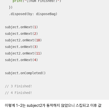
print
(
"
\(num Finished
!
)
"
)

  })

  .disposed(by: disposeBag)

subject.onNext(
1
)

subject.onNext(
2
)

subject2.onNext(
10
)

subject.onNext(
3
)

subject2.onNext(
11
)

subject.onNext(
4
)

subject.onCompleted()

// 3 Finished!
// 4 Finished!
이렇게 1~2는 subject2가 동작하지 않았으니 스킵되고 이후 값