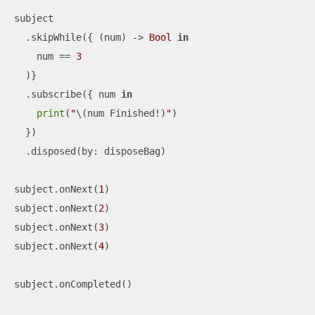
subject

  .skipWhile({ (num) -> 
Bool
in
    num 
==
3
  )}

  .subscribe({ num 
in
print
(
"
\(num Finished
!
)
"
)

  })

  .disposed(by: disposeBag)

subject.onNext(
1
)

subject.onNext(
2
)

subject.onNext(
3
)

subject.onNext(
4
)

subject.onCompleted()
