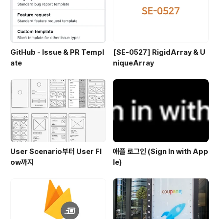
GitHub - Issue & PR Templ
[SE-0527] RigidArray & U
ate
niqueArray
User Scenario부터 User Fl
애플 로그인 (Sign In with App
ow까지
le)