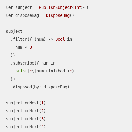
let
 subject 
=
PublishSubject
<
Int
let
 disposeBag 
=
DisposeBag
()

subject

  .filter({ (num) -> 
Bool
in
    num 
<
3
  )}

  .subscribe({ num 
in
print
(
"
\(num Finished
!
)
"
)

  })

  .disposed(by: disposeBag)

subject.onNext(
1
)

subject.onNext(
2
)

subject.onNext(
3
)

subject.onNext(
4
)
