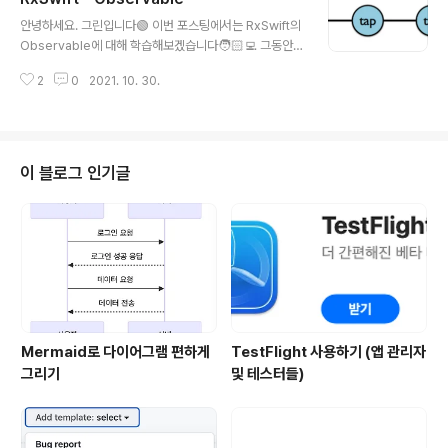
글 내용
0Subjects.md 그런데 많은 코드에서는 실시간으로 이벤
안녕하세요. 그린입니다🟢 이번 포스팅에서는 RxSwift의
트를 추가하고 방출하는것을 할 수 있어야합니다. 이를 위
Observable에 대해 학습해보겠습니다🧑🏻‍💻 그동안 R
해 Subject라는 개념이 나왔습니다. 그럼 자세히 알아볼
xSwift를 공부하면서 너무 중구난방으로 블로깅도하고 학
께요🙌 Subject? Observable이자 Observer인 것을
2
0
2021. 10. 30.
습한 경향이 있는것같아요. 제가 RxSwift를 학습한지 얼
Subject라 합니다. ..
마되지 않아서 체계가 없었나봅니다🥲 그래서 이번 기회에
RxSwift를 체계적으로 차근차근 다시 학습해보려합니다!
🙌 그런 취지로 이번 특집의 첫타자는 Observable입니
다. 가장 중요하고 기본적으로 알고 있어야 다른것들의 학
이 블로그 인기글
습이 병행될 수 있는 Observable! 같이 알아보시죠🙋🏻‍♂️
참고로 해당 학습 ReactiveX 공식문서들과 아래 링크를
통해 학습되었고 학습할 것입니다! https://github.com/f
imuxd/RxSwift/blob/master/Lec..
Mermaid로 다이어그램 편하게
TestFlight 사용하기 (앱 관리자
그리기
및 테스터들)