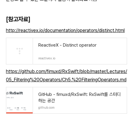
[참고자료]
http://reactivex.io/documentation/operators/distinct.html
ReactiveX - Distinct operator
reactivex.io
https://github.com/fimuxd/RxSwift/blob/master/Lectures/
05_Filtering%20Operators/Ch5.%20FilteringOperators.md
GitHub - fimuxd/RxSwift: RxSwift를 스터디
하는 공간
github.com