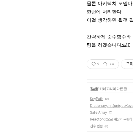
물론 아키텍쳐 모델마
한번에 처리한다!
이걸 생각하면 될것 같
간략하게 순수함수와 
팅을 하겠습니다🙏🏻
2
구독
'
Swift
' 카테고리의 다른 글
KeyPath
(0)
Dictionary.init(uniqueKey
Safe Array
(0)
ReactorKit으로 계산기 구현
진수 변환
(0)