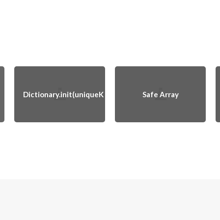
Dictionary.init(uniqueKeysWithValues:)
Safe Array