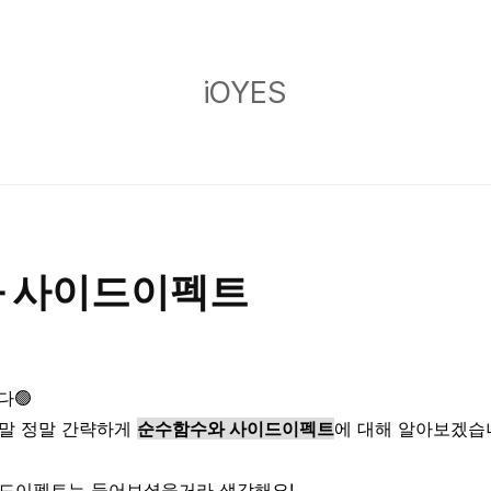
iOYES
iOYES
 사이드이펙트
다🟢
말 정말 간략하게
순수함수와 사이드이펙트
에 대해 알아보겠습
드이펙트는 들어보셨을거라 생각해요!