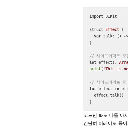
import
 UIKit

struct
Effect
{

var
 talk: () -
}

// 사이드이펙트 모
let
 effects: 
Arr
print
(
"This is n
// 사이드이펙트 처
for
 effect 
in
 eff
  effect.talk()

}
코드만 봐도 다들 아
간단히 어레이로 묶어