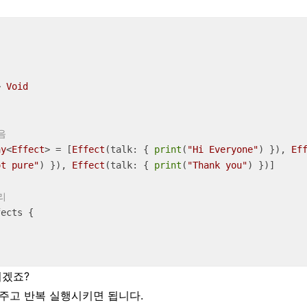
> 
Void
음
ay
<
Effect
> 
=
 [
Effect
(talk: { 
print
(
"Hi Everyone"
) }), 
Ef
ot pure"
) }), 
Effect
(talk: { 
print
(
"Thank you"
) })]

리
ects {

시겠죠?
주고 반복 실행시키면 됩니다.