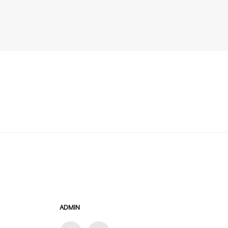
ADMIN
admin
글