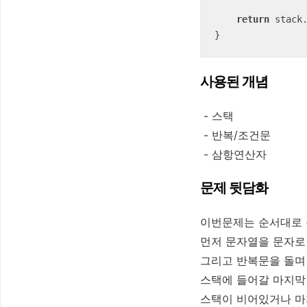
return
 stack
사용된 개념
- 스택
- 반복/조건문
- 삼항연산자
문제 뒷담화
이번문제는 순서대로 
먼저 문자열을 문자로
그리고 반복문을 돌며
스택에 들어갈 마지막
스택이 비어있거나 마