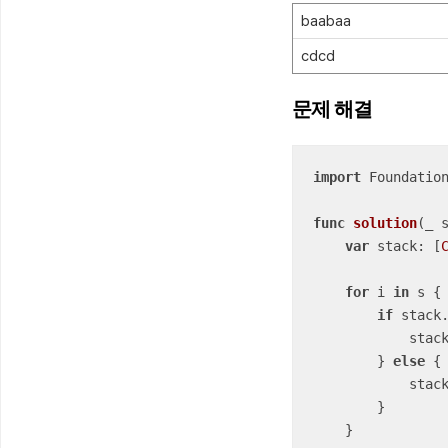
baabaa
cdcd
문제 해결
import
 Foundation
func
solution
(
_
var
 stack: [
for
 i 
in
 s {

if
 stack
            stack.removeLast()

        } 
else
 {

            stack.append(i)

        }

    }
