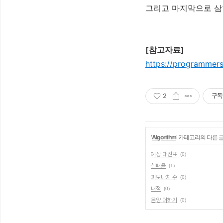
그리고 마지막으로 삼
[참고자료]
https://programmers
2
구독
'
Algorithm
' 카테고리의 다른 
예상 대진표
(0)
실패율
(1)
피보나치 수
(0)
내적
(0)
음양 더하기
(0)