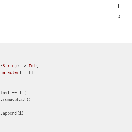
1
0


s
:
String
)
 -> 
Int
{

Character
] 
=
 []

.last 
==
 i {
